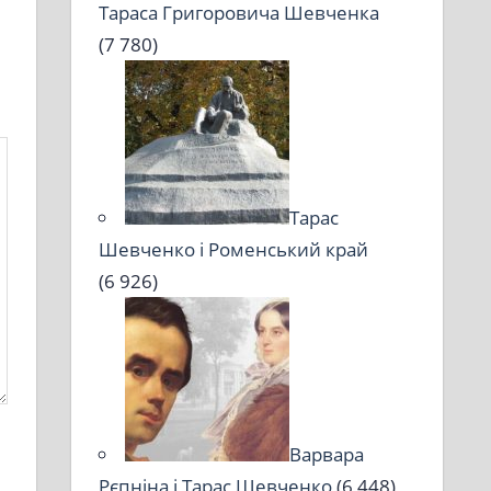
Тараса Григоровича Шевченка
(7 780)
Тарас
Шевченко і Роменський край
(6 926)
Варвара
Рєпніна і Тарас Шевченко
(6 448)