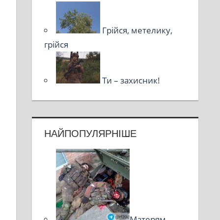
Грійся, метелику,
грійся
Ти – захисник!
НАЙПОПУЛЯРНІШЕ
Матерям