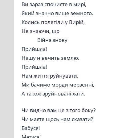
Ви зараз спочиєте в мирі,
Який значно вище земного.
Колись полетіли у Вирій,
Не знаючи, що
Війна знову
Прийшла!
Нашу нівечить землю.
Прийшла!
Нам життя руйнувати.
Ми бачимо морди мерзенні,
А також зруйновані хати.
Чи видно вам це з того боку?
Чи маєте щось нам сказати?
Бабуся!
Матуся!