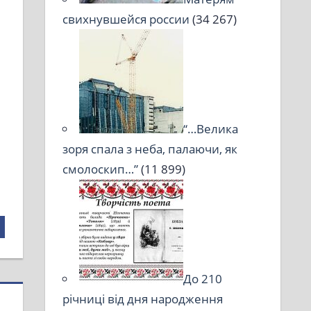
свихнувшейся россии
(34 267)
“…Велика
зоря спала з неба, палаючи, як
смолоскип…”
(11 899)
До 210
річниці від дня народження