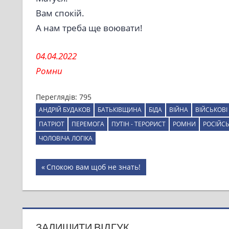
Вам спокій.
А нам треба ще воювати!
04.04.2022
Ромни
Переглядів:
795
АНДРІЙ БУДАКОВ
БАТЬКІВЩИНА
БІДА
ВІЙНА
ВІЙСЬКОВІ
ПАТРІОТ
ПЕРЕМОГА
ПУТІН - ТЕРОРИСТ
РОМНИ
РОСІЙСЬ
ЧОЛОВІЧА ЛОГІКА
Навігація
Previous
Спокою вам щоб не знать!
Post:
записів
ЗАЛИШИТИ ВІДГУК