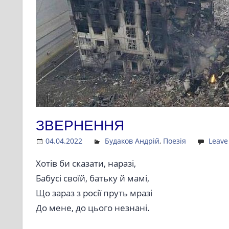
ЗВЕРНЕННЯ
04.04.2022
Admin
Будаков Андрій
,
Поезія
Leave
Хотів би сказати, наразі,
Бабусі своїй, батьку й мамі,
Що зараз з росії пруть мразі
До мене, до цього незнані.