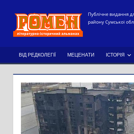
Skip
to
РОМЕН.
Публічне видання дл
content
району Сумської обла
ЛІТЕРАТ
ІСТОРИ
ВІД РЕДКОЛЕГІЇ
МЕЦЕНАТИ
ІСТОРІЯ
АЛЬМАН