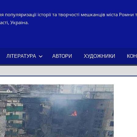
я популяризації історії та творчості мешканців міста Ромни 
сті, Україна.
УРНО-
ЧНИЙ
ЛІТЕРАТУРА
АВТОРИ
ХУДОЖНИКИ
КОН
АХ.