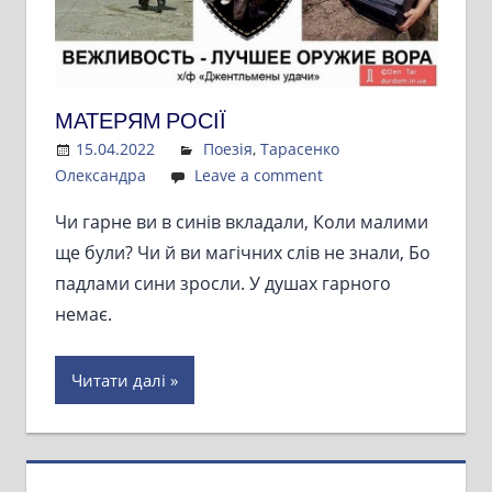
МАТЕРЯМ РОСІЇ
15.04.2022
Admin
Поезія
,
Тарасенко
Олександра
Leave a comment
Чи гарне ви в синів вкладали, Коли малими
ще були? Чи й ви магічних слів не знали, Бо
падлами сини зросли. У душах гарного
немає.
Читати далі