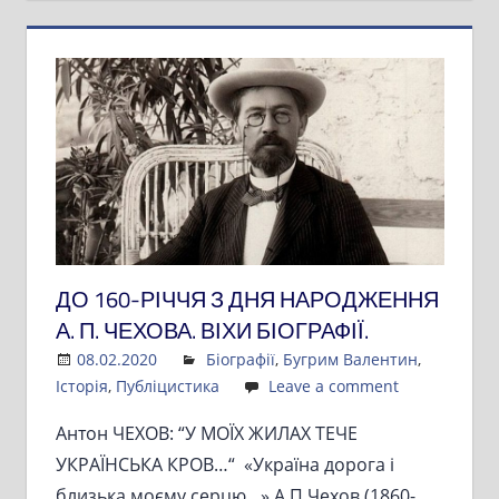
ДО 160-РІЧЧЯ З ДНЯ НАРОДЖЕННЯ
А. П. ЧЕХОВА. ВІХИ БІОГРАФІЇ.
08.02.2020
Admin
Біографії
,
Бугрим Валентин
,
Історія
,
Публіцистика
Leave a comment
Антон ЧЕХОВ: “У МОЇХ ЖИЛАХ ТЕЧЕ
УКРАЇНСЬКА КРОВ…“ «Україна дорога і
близька моєму серцю…» А.П.Чехов (1860-