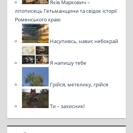
Яків Маркович –
літописець Гетьманщини та свідок історії
Роменського краю
Насупивсь, навис небокрай
Я напишу тебе
Грійся, метелику, грійся
Ти – захисник!