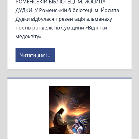
РОМЕНСЬКІЙ БІБЛІОТЕЦІ ІМ. ЙОСИПА
ДУДКИ. У Роменській бібліотеці ім. Йосипа
Дудки відбулася презентація альманаху
поетів-ронделістів Сумщини «Відтінки
медоквіту»
Читати далі