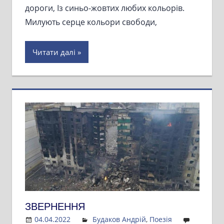
дороги, Із синьо-жовтих любих кольорів.
Милують серце кольори свободи,
Читати далі
ЗВЕРНЕННЯ
04.04.2022
Admin
Будаков Андрій
,
Поезія