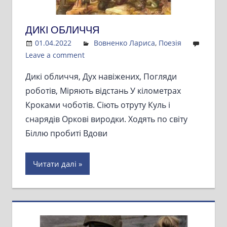
ДИКІ ОБЛИЧЧЯ
01.04.2022
Admin
Вовненко Лариса
,
Поезія
Leave a comment
Дикі обличчя, Дух навіжених, Погляди
роботів, Міряють відстань У кілометрах
Кроками чоботів. Сіють отруту Куль і
снарядів Оркові виродки. Ходять по світу
Біллю пробиті Вдови
Читати далі