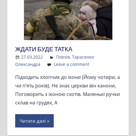
ЖДАТИ БУДЕ ТАТКА
27.03.2022
Admin
Поезія
,
Тарасенко
Олександра
Leave a comment
Підходить хлопчик до ікони (Йому чотири, а
чи п’ять років). Не знає церкви він канони,
Поговорить з іконою схотів. Маленькі ручки
склав на грудях, А
Читати далі