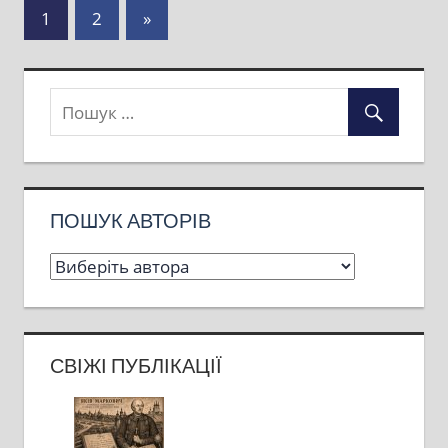
Пагінація
Next
1
2
»
Posts
записів
ПОШУК АВТОРІВ
СВІЖІ ПУБЛІКАЦІЇ