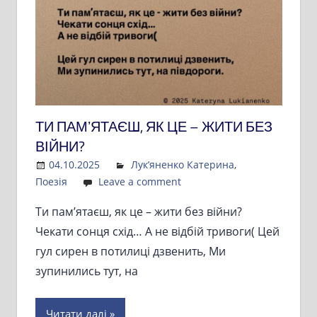
ТИ ПАМʼЯТАЄШ, ЯК ЦЕ – ЖИТИ БЕЗ
ВІЙНИ?
04.10.2025
Admin
Лук’яненко Катерина
,
Поезія
Leave a comment
Ти памʼятаєш, як це – жити без війни?
Чекати сонця схід… А не відбій тривоги( Цей
гул сирен в потилиці дзвенить, Ми
зупинились тут, на
Читати далі