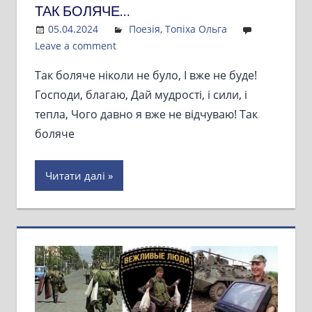
ТАК БОЛЯЧЕ…
05.04.2024
Admin
Поезія
,
Топіха Ольга
Leave a comment
Так боляче ніколи не було, І вже не буде!
Господи, благаю, Дай мудрості, і сили, і
тепла, Чого давно я вже не відчуваю! Так
боляче
Читати далі