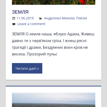
ЗЕМЛЯ
11.06.2019
Admin
Андрієнко Микола
,
Поезія
Leave a comment
ЗЕМЛЯ О земле наша, яблуко Адама, Живеш
давно ти з черв’яком гріха. І жнеш рясні
трагедії і драми, Бездумних воєн кров не
висиха. Прозорий пульс
Читати далі