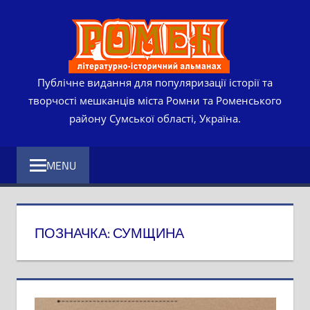
Skip
РОМЕ
to
content
ЛІТЕР
ІСТО
Публічне видання для популяризації історії та
творчості мешканців міста Ромни та Роменського
АЛЬМ
району Сумської області, Україна.
MENU
ПОЗНАЧКА:
СУМЩИНА