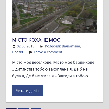
МІСТО КОХАНЕ МОЄ
02.05.2015
Admin
Колесник Валентина
,
Поезія
Leave a comment
Місто моє веселкове, Місто моє барвінкове,
З дитинства тобою захоплена я. Де б не
була я, Де б не жила я – Завжди з тобою
Читати далі