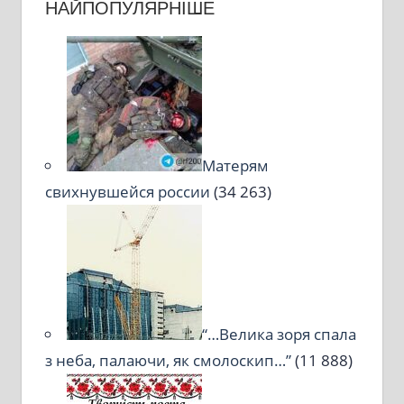
НАЙПОПУЛЯРНІШЕ
Матерям
свихнувшейся россии
(34 263)
“…Велика зоря спала
з неба, палаючи, як смолоскип…”
(11 888)