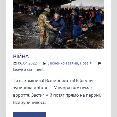
ВІЙНА
06.04.2022
Admin
Лісненко Тетяна
,
Поезія
Leave a comment
Ти все змінила! Все моє життя! В бігу ти
зупинила мої коні… У вчора вже немає
вороття, Застиг мій потяг прямо на пероні.
Все зупинилось: