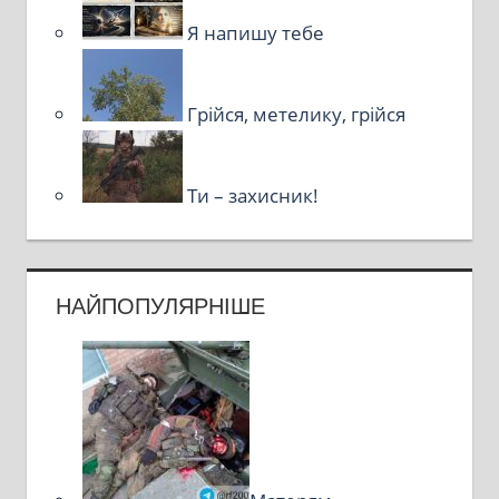
Я напишу тебе
Грійся, метелику, грійся
Ти – захисник!
НАЙПОПУЛЯРНІШЕ