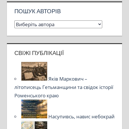
ПОШУК АВТОРІВ
СВІЖІ ПУБЛІКАЦІЇ
Яків Маркович –
літописець Гетьманщини та свідок історії
Роменського краю
Насупивсь, навис небокрай