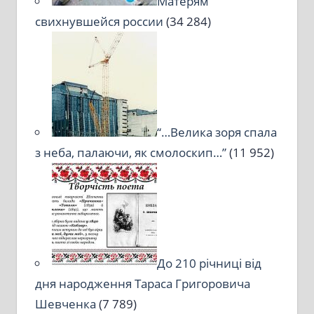
Матерям
свихнувшейся россии
(34 284)
“…Велика зоря спала
з неба, палаючи, як смолоскип…”
(11 952)
До 210 річниці від
дня народження Тараса Григоровича
Шевченка
(7 789)