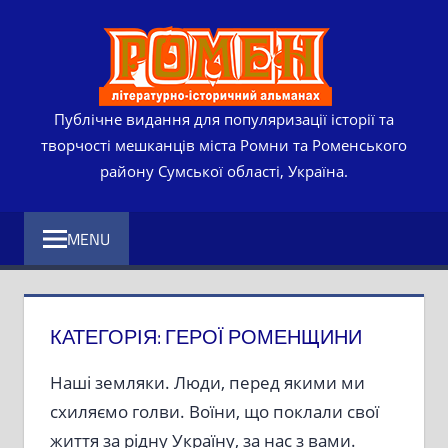
Skip
РОМЕ
to
content
ЛІТЕР
ІСТО
Публічне видання для популяризації історії та
творчості мешканців міста Ромни та Роменського
АЛЬМ
району Сумської області, Україна.
MENU
КАТЕГОРІЯ:
ГЕРОЇ РОМЕНЩИНИ
Наші земляки. Люди, перед якими ми
схиляємо голви. Воїни, що поклали свої
життя за рідну Україну, за нас з вами.