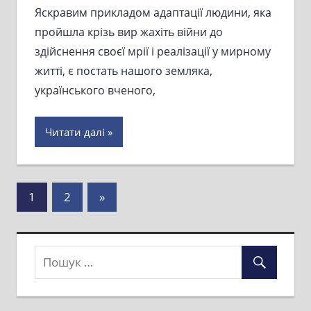
Яскравим прикладом адаптації людини, яка
пройшла крізь вир жахіть війни до
здійснення своєї мрії і реалізації у мирному
житті, є постать нашого земляка,
українського вченого,
Читати далі
Пагінація
Next
1
2
»
Posts
записів