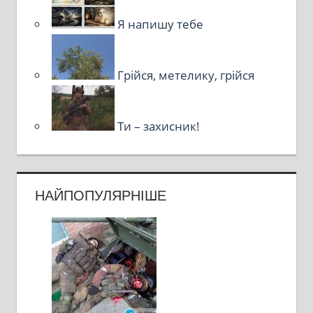
Я напишу тебе
Грійся, метелику, грійся
Ти – захисник!
НАЙПОПУЛЯРНІШЕ