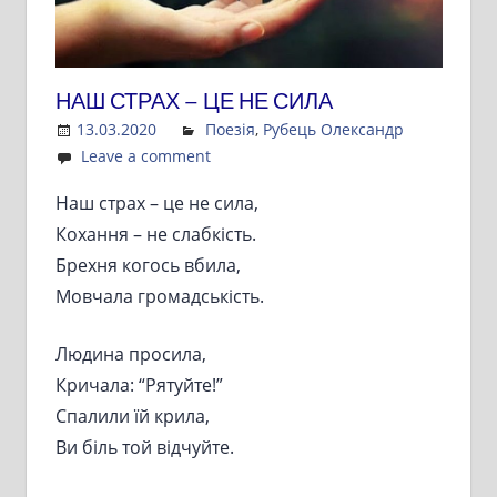
НАШ СТРАХ – ЦЕ НЕ СИЛА
13.03.2020
Admin
Поезія
,
Рубець Олександр
Leave a comment
Наш страх – це не сила,
Кохання – не слабкість.
Брехня когось вбила,
Мовчала громадськість.
Людина просила,
Кричала: “Рятуйте!”
Спалили їй крила,
Ви біль той відчуйте.