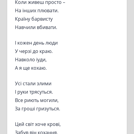
Коли живеш просто –
На інших плювати.
Країну барвисту
Навчили вбивати.
І кожен день люди
У черзі до краю.
Навколо іуди,
А я ще кохаю.
Усі стали злими
І руки трясуться.
Все риють могили,
За гроші гризуться.
Цей світ хоче крові,
Забув він кохання.