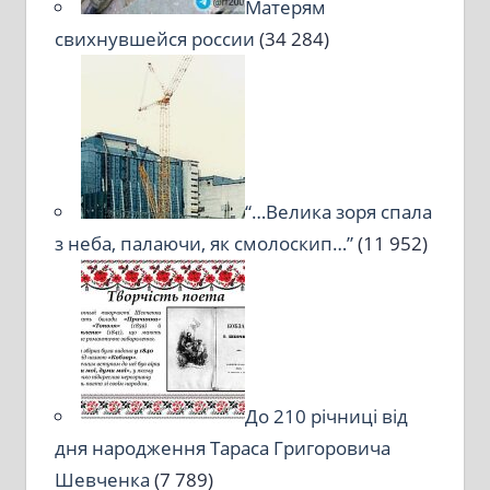
Матерям
свихнувшейся россии
(34 284)
“…Велика зоря спала
з неба, палаючи, як смолоскип…”
(11 952)
До 210 річниці від
дня народження Тараса Григоровича
Шевченка
(7 789)