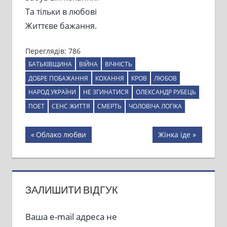
Та тільки в любові
Життєве бажання.
Переглядів:
786
БАТЬКІВЩИНА
ВІЙНА
ВІЧНІСТЬ
ДОБРЕ ПОБАЖАННЯ
КОХАННЯ
КРОВ
ЛЮБОВ
НАРОД УКРАЇНИ
НЕ ЗГИНАТИСЯ
ОЛЕКСАНДР РУБЕЦЬ
ПОЕТ
СЕНС ЖИТТЯ
СМЕРТЬ
ЧОЛОВІЧА ЛОГІКА
Навігація
Previous
Next
Облако любви
Жінка іде
Post:
Post:
записів
ЗАЛИШИТИ ВІДГУК
Ваша e-mail адреса не