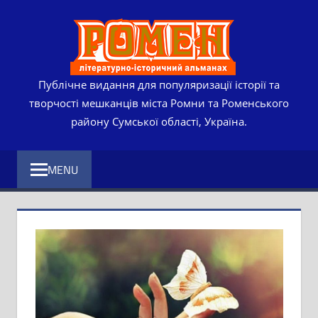
Skip
РОМЕ
to
content
ЛІТЕР
ІСТО
Публічне видання для популяризації історії та
творчості мешканців міста Ромни та Роменського
АЛЬМ
району Сумської області, Україна.
MENU