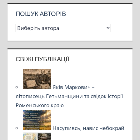
ПОШУК АВТОРІВ
СВІЖІ ПУБЛІКАЦІЇ
Яків Маркович –
літописець Гетьманщини та свідок історії
Роменського краю
Насупивсь, навис небокрай