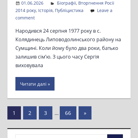
01.06.2026
Admin
Біографії
,
Вторгнення Росії
2014 року
,
Історія
,
Публіцистика
Leave a
comment
Народився 24 серпня 1977 року в с.
Колядинець Липоводолинського району на
Сумщині. Коли йому було два роки, батько
залишив сім’ю. З цього часу Сергія
виховувала
Читати далі
Пагінація
Next
1
2
3
…
66
»
Posts
записів