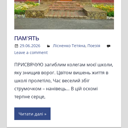
ПАМ’ЯТЬ
29.06.2026
Admin
Лісненко Тетяна
,
Поезія
Leave a comment
ПРИСВЯЧУЮ загиблим колегам моєї школи,
яку знищив ворог. Цвітом вишень життя в
школі пролетіло, Час веселий збіг
струмочком – нанівець… В цій оскомі
терпне серце,
Читати далі