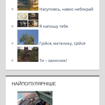
Насупивсь, навис небокрай
Я напишу тебе
Грійся, метелику, грійся
Ти – захисник!
НАЙПОПУЛЯРНІШЕ