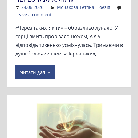
24.06.2026
Admin
Мочакова Тетяна
,
Поезія
Leave a comment
«Через таких, як ти» – образливо лунало, У
серці вмить прорізало ножем, А я у
відповідь тихенько усміхнулась, Тримаючи в
душі болючий щем. «Через таких,
Читати далі