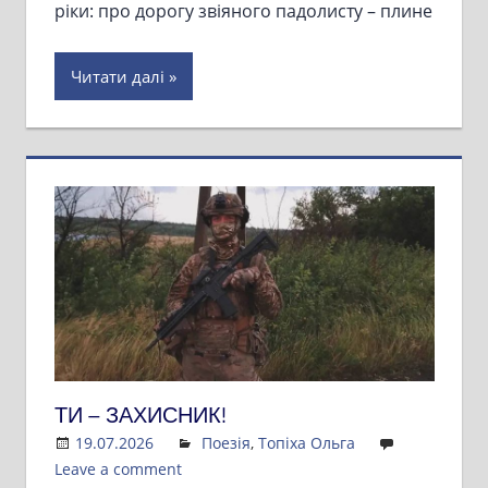
ріки: про дорогу звіяного падолисту – плине
Читати далі
ТИ – ЗАХИСНИК!
19.07.2026
Admin
Поезія
,
Топіха Ольга
Leave a comment