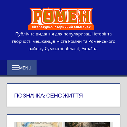
Skip
РОМЕ
to
content
ЛІТЕР
ІСТО
Публічне видання для популяризації історії та
творчості мешканців міста Ромни та Роменського
АЛЬМ
району Сумської області, Україна.
MENU
ПОЗНАЧКА:
СЕНС ЖИТТЯ