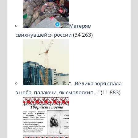
Матерям
свихнувшейся россии
(34 263)
“…Велика зоря спала
з неба, палаючи, як смолоскип…”
(11 883)