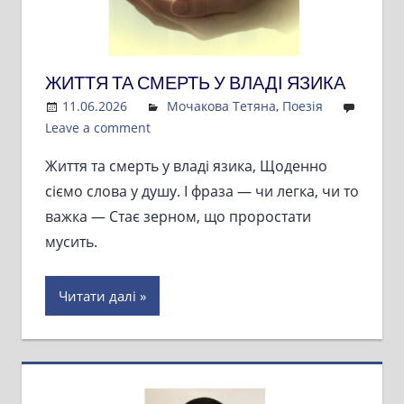
ЖИТТЯ ТА СМЕРТЬ У ВЛАДІ ЯЗИКА
11.06.2026
Admin
Мочакова Тетяна
,
Поезія
Leave a comment
Життя та смерть у владі язика, Щоденно
сіємо слова у душу. І фраза — чи легка, чи то
важка — Стає зерном, що проростати
мусить.
Читати далі