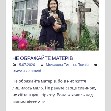
НЕ ОБРАЖАЙТЕ МАТЕРІВ
15.07.2026
Admin
Мочакова Тетяна
,
Поезія
Leave a comment
Не ображайте матерів, бо в них життя
лишилось мало, Не раньте серце сивиною,
не сійте в душі гіркоту. Вона ж колись над
вашим ліжком всі