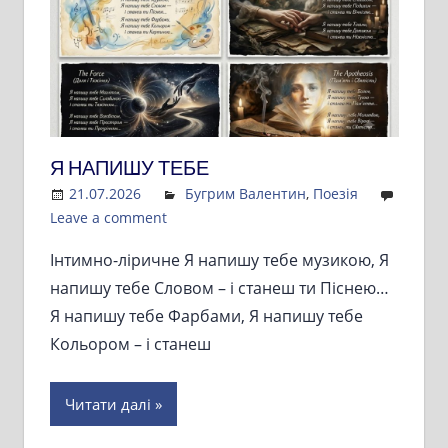
Я НАПИШУ ТЕБЕ
21.07.2026
Admin
Бугрим Валентин
,
Поезія
Leave a comment
Інтимно-ліричне Я напишу тебе музикою, Я
напишу тебе Словом – і станеш ти Піснею…
Я напишу тебе Фарбами, Я напишу тебе
Кольором – і станеш
Читати далі