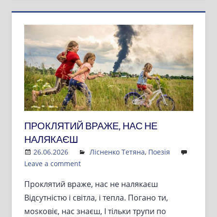
ПРОКЛЯТИЙ ВРАЖЕ, НАС НЕ
НАЛЯКАЄШ
26.06.2026
Admin
Лісненко Тетяна
,
Поезія
Leave a comment
Проклятий враже, нас не налякаєш
Відсутністю і світла, і тепла. Погано ти,
моsковіє, нас знаєш, І тільки трупи по