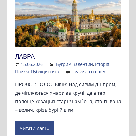
ЛАВРА
15.06.2026
Admin
Бугрим Валентин
,
Історія
,
Поезія
,
Публіцистика
Leave a comment
ПРОЛОГ: ГОЛОС ВІКІВ: Над сивим Дніпром,
де чіпляються хмари за кручі, де вітер
полоще козацькі старі знам´ена, стоїть вона
– велич, крізь бурі й віки
Читати далі