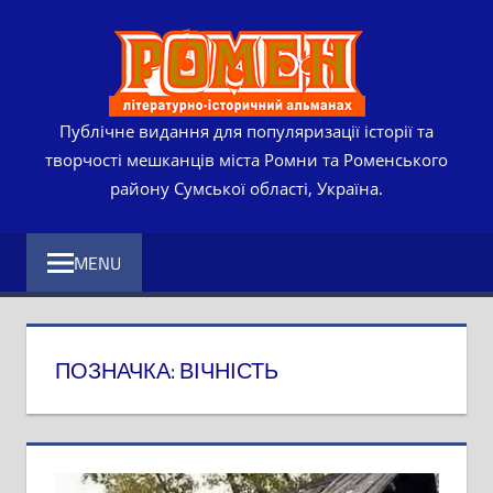
Skip
РОМЕ
to
content
ЛІТЕР
ІСТО
Публічне видання для популяризації історії та
творчості мешканців міста Ромни та Роменського
АЛЬМ
району Сумської області, Україна.
MENU
ПОЗНАЧКА:
ВІЧНІСТЬ