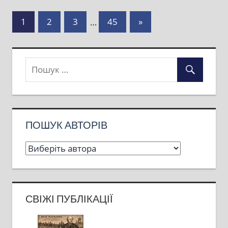
Пагінація
Next
1
2
3
…
45
»
Posts
записів
ПОШУК АВТОРІВ
СВІЖІ ПУБЛІКАЦІЇ