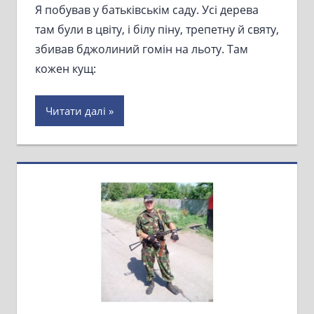
Я побував у батьківськім саду. Усі дерева
там були в цвіту, і білу піну, трепетну й святу,
збивав бджолиний гомін на льоту. Там
кожен кущ:
Читати далі