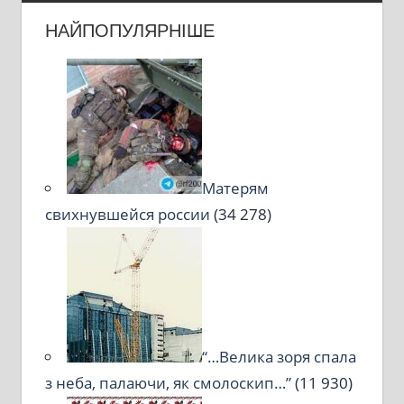
НАЙПОПУЛЯРНІШЕ
Матерям
свихнувшейся россии
(34 278)
“…Велика зоря спала
з неба, палаючи, як смолоскип…”
(11 930)