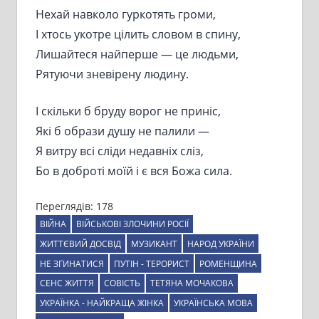
Нехай навколо гуркотять громи,
І хтось укотре цілить словом в спину,
Лишайтеся найперше — це людьми,
Рятуючи зневірену людину.
І скільки б бруду ворог не приніс,
Які б образи душу не палили —
Я витру всі сліди недавніх сліз,
Бо в доброті моїй і є вся Божа сила.
Переглядів:
178
ВІЙНА
ВІЙСЬКОВІ ЗЛОЧИНИ РОСІЇ
ЖИТТЄВИЙ ДОСВІД
МУЗИКАНТ
НАРОД УКРАЇНИ
НЕ ЗГИНАТИСЯ
ПУТІН - ТЕРОРИСТ
РОМЕНЩИНА
СЕНС ЖИТТЯ
СОВІСТЬ
ТЕТЯНА МОЧАКОВА
УКРАЇНКА - НАЙКРАЩА ЖІНКА
УКРАЇНСЬКА МОВА