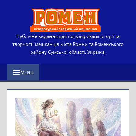
Skip
РОМЕ
to
content
ЛІТЕР
ІСТО
Публічне видання для популяризації історії та
творчості мешканців міста Ромни та Роменського
АЛЬМ
району Сумської області, Україна.
MENU