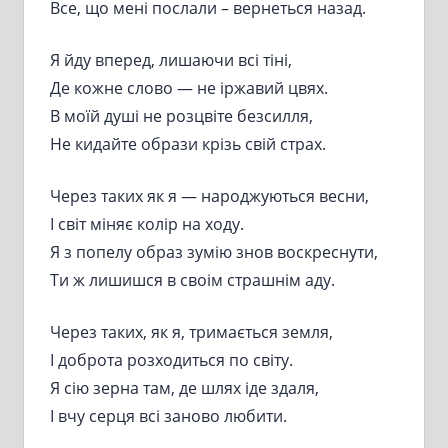
Все, що мені послали – вернеться назад.
Я йду вперед, лишаючи всі тіні,
Де кожне слово — не іржавий цвях.
В моїй душі не розцвіте безсилля,
Не кидайте образи крізь свій страх.
Через таких як я — народжуються весни,
І світ міняє колір на ходу.
Я з попелу образ зумію знов воскреснути,
Ти ж лишишся в своім страшнім аду.
Через таких, як я, тримається земля,
І доброта розходиться по світу.
Я сію зерна там, де шлях іде здаля,
І вчу серця всі заново любити.