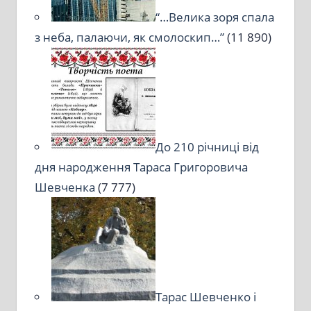
“…Велика зоря спала
з неба, палаючи, як смолоскип…”
(11 890)
До 210 річниці від
дня народження Тараса Григоровича
Шевченка
(7 777)
Тарас Шевченко і