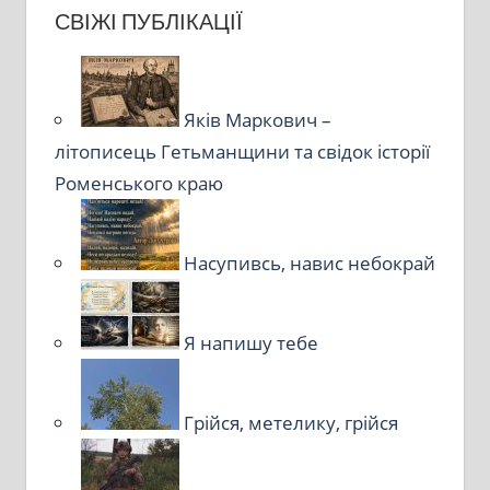
СВІЖІ ПУБЛІКАЦІЇ
Яків Маркович –
літописець Гетьманщини та свідок історії
Роменського краю
Насупивсь, навис небокрай
Я напишу тебе
Грійся, метелику, грійся