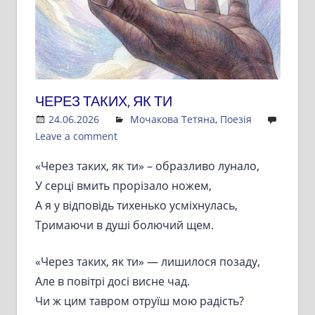
ЧЕРЕЗ ТАКИХ, ЯК ТИ
24.06.2026
Admin
Мочакова Тетяна
,
Поезія
Leave a comment
«Через таких, як ти» – образливо лунало,
У серці вмить прорізало ножем,
А я у відповідь тихенько усміхнулась,
Тримаючи в душі болючий щем.
«Через таких, як ти» — лишилося позаду,
Але в повітрі досі висне чад.
Чи ж цим тавром отруїш мою радість?