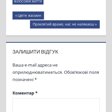
ФІЛОСОФІЯ ЖИТТЯ
Навігація
Previous
Цвіте жасмин
Post:
записів
Next
Проклятий враже, нас не налякаєш
Post:
ЗАЛИШИТИ ВІДГУК
Ваша e-mail адреса не
оприлюднюватиметься.
Обов’язкові поля
позначені
*
Коментар
*