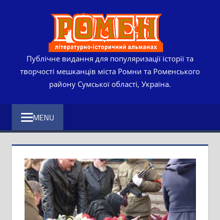
Skip
РОМЕ
to
content
ЛІТЕР
ІСТО
Публічне видання для популяризації історії та
творчості мешканців міста Ромни та Роменського
АЛЬМ
району Сумської області, Україна.
MENU