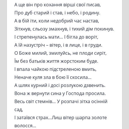
А ще він про кохання вірші свої писав,
Про дуб старий і став, і небо, і родину.
А в бій іти, коли недобрий час настав,
Зітхнув, сльозу змахнув, і тихий дім покинув.
І стрепенулась мати… І бігла до воріт,
А їй назустріч – вітер, і в лице, і в груди.
О Боже милий, змилуйсь, не плоди сиріт,
Їм без батьків життя жорстоким буде.
І впала чайкою підстреленою вмить,
Неначе куля зла в бою її скосила…
А шлях курний і досі розлукою дзвенить.
Вона ж вернути сина у Господа просила.
Весь світ стемнів… У розпачі зітха осінній
сад,
І затаївся страх…Лиш вітер шарпа золоте
волосся…