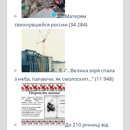
Матерям
свихнувшейся россии
(34 284)
“…Велика зоря спала
з неба, палаючи, як смолоскип…”
(11 948)
До 210 річниці від