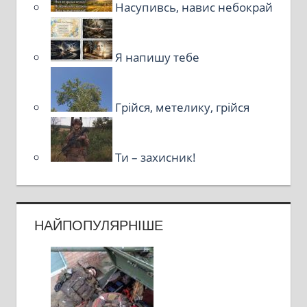
Насупивсь, навис небокрай
Я напишу тебе
Грійся, метелику, грійся
Ти – захисник!
НАЙПОПУЛЯРНІШЕ