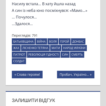
Насилу встала… В хату йшла назад
А син із неба юно посміхнувся: «Мамо…»
… Почулося…
…Здалося…
Переглядів:
791
БАТЬКІВЩИНА
ВІЙНА
ВОЛЯ
ГЕРОЙ
ДОНБАС
ЖАХ
ЛІСНЕНКО ТЕТЯНА
МАТИ
НАРОД УКРАЇНИ
ПАТРІОТ
РЕВОЛЮЦІЯ ГІДНОСТІ
СИН
СМЕРТЬ
СОЛДАТ
Навігація
Previous
Next
Слава героям!
Пробач, Україно…
Post:
Post:
записів
ЗАЛИШИТИ ВІДГУК