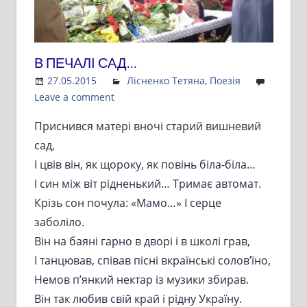
В ПЕЧАЛІ САД…
27.05.2015
Admin
Лісненко Тетяна
,
Поезія
Leave a comment
Приснився матері вночі старий вишневий
сад,
І цвів він, як щороку, як повінь біла-біла…
І син між віт рідненький… Тримає автомат.
Крізь сон почула: «Мамо…» І серце
заболіло.
Він на баяні гарно в дворі і в школі грав,
І танцював, співав пісні вкраїнські солов’їно,
Немов п’янкий нектар із музики збирав.
Він так любив свій край і рідну Україну.