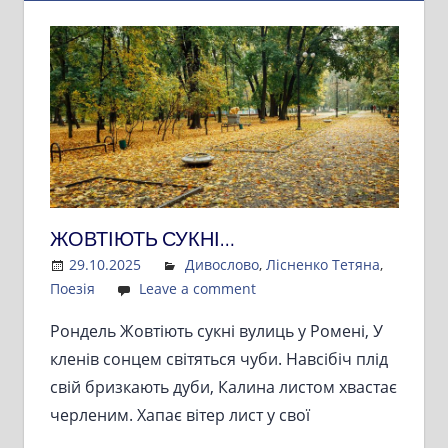
ЖОВТІЮТЬ СУКНІ…
29.10.2025
Admin
Дивослово
,
Лісненко Тетяна
,
Поезія
Leave a comment
Рондель Жовтіють сукні вулиць у Ромені, У
кленів сонцем світяться чуби. Навсібіч плід
свій бризкають дуби, Калина листом хвастає
черленим. Хапає вітер лист у свої