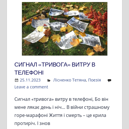
СИГНАЛ «ТРИВОГА» ВИТРУ В
ТЕЛЕФОНІ
25.11.2023
Admin
Лісненко Тетяна
,
Поезія
Leave a comment
Сигнал «тривога» витру в телефоні, Бо він
мене лякає день і ніч… В війни страшному
горе-марафоні Життя і смерть – це крила
протиріч. І знов