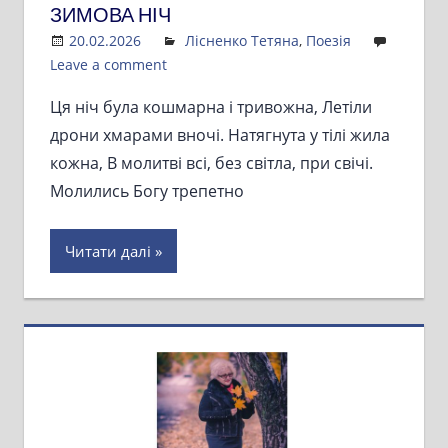
ЗИМОВА НІЧ
20.02.2026
Admin
Лісненко Тетяна
,
Поезія
Leave a comment
Ця ніч була кошмарна і тривожна, Летіли
дрони хмарами вночі. Натягнута у тілі жила
кожна, В молитві всі, без світла, при свічі.
Молились Богу трепетно
Читати далі