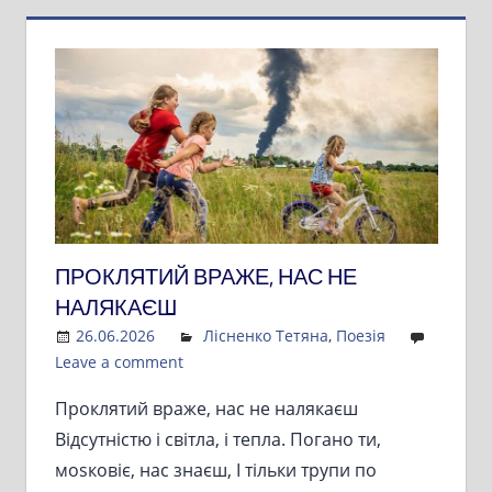
ПРОКЛЯТИЙ ВРАЖЕ, НАС НЕ
НАЛЯКАЄШ
26.06.2026
Admin
Лісненко Тетяна
,
Поезія
Leave a comment
Проклятий враже, нас не налякаєш
Відсутністю і світла, і тепла. Погано ти,
моsковіє, нас знаєш, І тільки трупи по