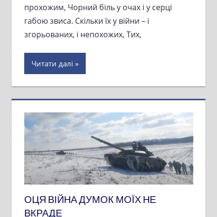
прохожим, Чорний біль у очах і у серці
габою звиса. Скільки їх у війни – і
згорьованих, і непохожих, Тих,
Читати далі
ОЦЯ ВІЙНА ДУМОК МОЇХ НЕ
ВКРАДЕ