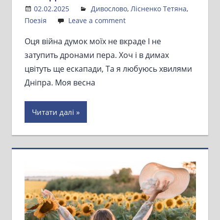
02.02.2025
Admin
Дивослово
,
Лісненко Тетяна
,
Поезія
Leave a comment
Оця війна думок моїх не вкраде І не
затупить дронами пера. Хоч і в димах
цвітуть ще ескапади, Та я любуюсь хвилями
Дніпра. Моя весна
Читати далі