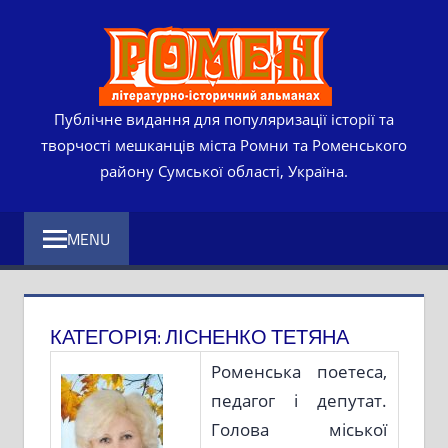
Skip
РОМЕ
to
content
ЛІТЕР
ІСТО
Публічне видання для популяризації історії та
творчості мешканців міста Ромни та Роменського
АЛЬМ
району Сумської області, Україна.
MENU
КАТЕГОРІЯ:
ЛІСНЕНКО ТЕТЯНА
Роменська поетеса,
педагог і депутат.
Голова міської