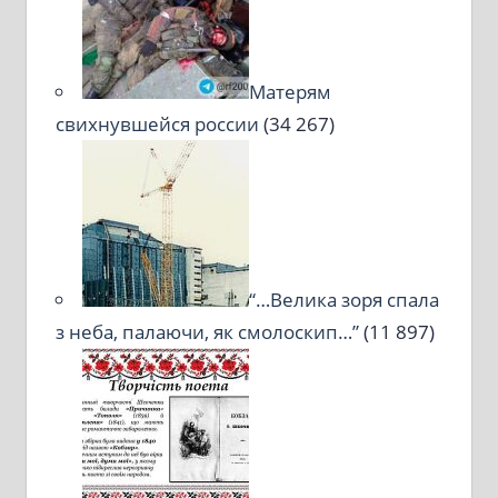
Матерям
свихнувшейся россии
(34 267)
“…Велика зоря спала
з неба, палаючи, як смолоскип…”
(11 897)