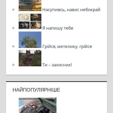
Насупивсь, навис небокрай
Я напишу тебе
Грійся, метелику, грійся
Ти – захисник!
НАЙПОПУЛЯРНІШЕ