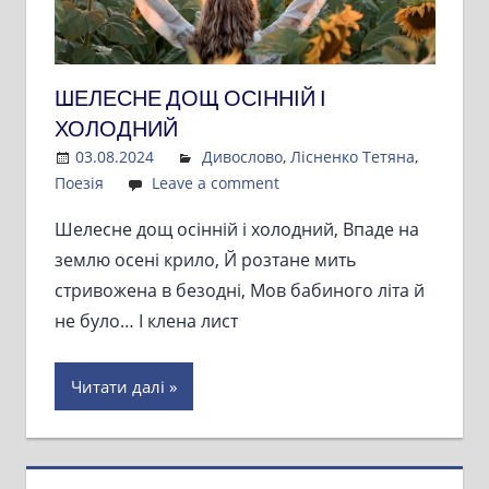
ШЕЛЕСНЕ ДОЩ ОСІННІЙ І
ХОЛОДНИЙ
03.08.2024
Admin
Дивослово
,
Лісненко Тетяна
,
Поезія
Leave a comment
Шелесне дощ осінній і холодний, Впаде на
землю осені крило, Й розтане мить
стривожена в безодні, Мов бабиного літа й
не було… І клена лист
Читати далі