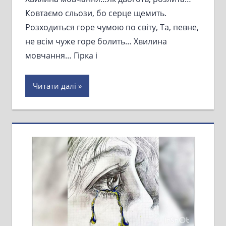
Ковтаємо сльози, бо серце щемить.
Розходиться горе чумою по світу, Та, певне,
не всім чуже горе болить… Хвилина
мовчання… Гірка і
Читати далі