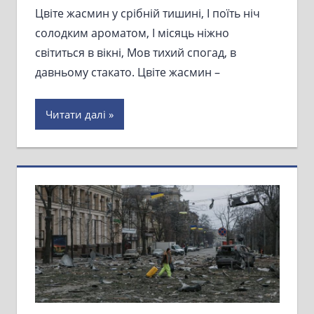
Цвіте жасмин у срібній тишині, І поїть ніч
солодким ароматом, І місяць ніжно
світиться в вікні, Мов тихий спогад, в
давньому стакато. Цвіте жасмин –
Читати далі