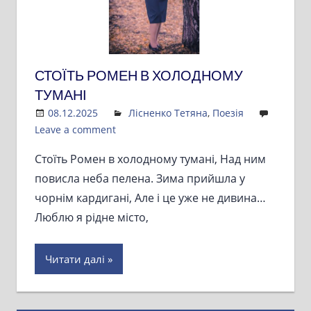
СТОЇТЬ РОМЕН В ХОЛОДНОМУ
ТУМАНІ
08.12.2025
Admin
Лісненко Тетяна
,
Поезія
Leave a comment
Стоїть Ромен в холодному тумані, Над ним
повисла неба пелена. Зима прийшла у
чорнім кардигані, Але і це уже не дивина…
Люблю я рідне місто,
Читати далі