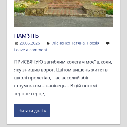
ПАМ’ЯТЬ
29.06.2026
Admin
Лісненко Тетяна
,
Поезія
Leave a comment
ПРИСВЯЧУЮ загиблим колегам моєї школи,
яку знищив ворог. Цвітом вишень життя в
школі пролетіло, Час веселий збіг
струмочком – нанівець… В цій оскомі
терпне серце,
Читати далі