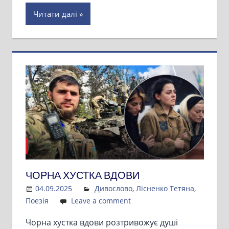
Читати далі
ЧОРНА ХУСТКА ВДОВИ
04.09.2025
Admin
Дивослово
,
Лісненко Тетяна
,
Поезія
Leave a comment
Чорна хустка вдови розтривожує душі