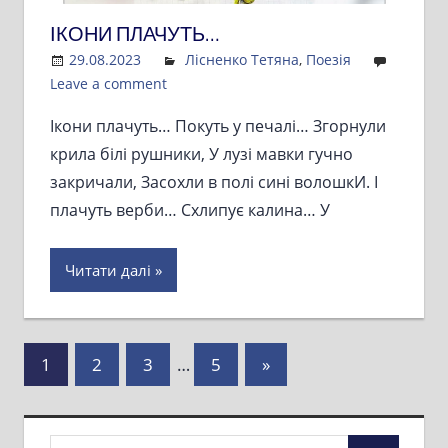
ІКОНИ ПЛАЧУТЬ…
29.08.2023
Admin
Лісненко Тетяна
,
Поезія
Leave a comment
Ікони плачуть… Покуть у печалі… Згорнули
крила білі рушники, У лузі мавки гучно
закричали, Засохли в полі сині волошкИ. І
плачуть верби… Схлипує калина… У
Читати далі
Пагінація
Next
1
2
3
…
5
»
Posts
записів