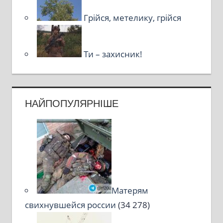
Грійся, метелику, грійся
Ти – захисник!
НАЙПОПУЛЯРНІШЕ
Матерям
свихнувшейся россии
(34 278)