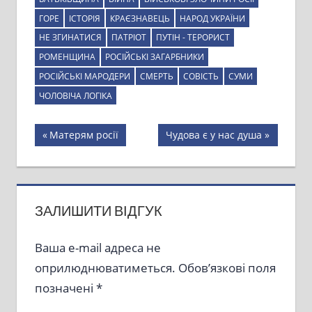
ГОРЕ
ІСТОРІЯ
КРАЄЗНАВЕЦЬ
НАРОД УКРАЇНИ
НЕ ЗГИНАТИСЯ
ПАТРІОТ
ПУТІН - ТЕРОРИСТ
РОМЕНЩИНА
РОСІЙСЬКІ ЗАГАРБНИКИ
РОСІЙСЬКІ МАРОДЕРИ
СМЕРТЬ
СОВІСТЬ
СУМИ
ЧОЛОВІЧА ЛОГІКА
Навігація
Previous
Next
Матерям росії
Чудова є у нас душа
Post:
Post:
записів
ЗАЛИШИТИ ВІДГУК
Ваша e-mail адреса не
оприлюднюватиметься.
Обов’язкові поля
позначені
*