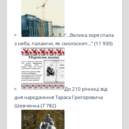
“…Велика зоря спала
з неба, палаючи, як смолоскип…”
(11 930)
До 210 річниці від
дня народження Тараса Григоровича
Шевченка
(7 782)