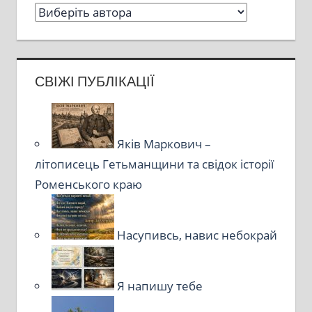
СВІЖІ ПУБЛІКАЦІЇ
Яків Маркович –
літописець Гетьманщини та свідок історії
Роменського краю
Насупивсь, навис небокрай
Я напишу тебе