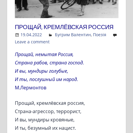
ПРОЩАЙ, КРЕМЛЁВСКАЯ РОССИЯ
19.04.2022
Admin
Бугрим Валентин
,
Поезія
Leave a comment
Прощай, немытая Россия,
Страна рабов, страна господ.
И вы, мундиры голубые,
И ты, послушный им народ.
М.Лермонтов
Прощай, кремлёвская россия,
Страна-агрессор, террорист,
И вы, мундиры кровяные,
И ты, безумный их нацист.