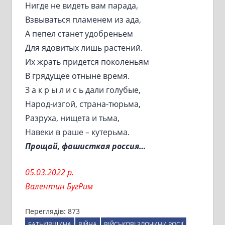
Нигде не видеть вам парада,
Взвываться пламенем из ада,
А пепел станет удобреньем
Для ядовитых лишь растений.
Их жрать придется поколеньям
В грядущее отныне время.
З а к р ы л и с ь дали голубые,
Народ-изгой, страна-тюрьма,
Разруха, нищета и тьма,
Навеки в раше – кутерьма.
Прощай, фашисткая россия…
05.03.2022 р.
Валентин БугРим
Переглядів:
873
БАТЬКІВЩИНА
ВІЙНА
ВІЙСЬКОВІ ЗЛОЧИНИ РОСІЇ