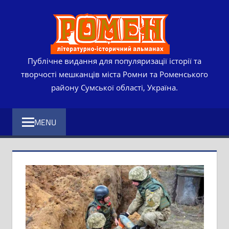
Skip
РОМЕ
to
content
ЛІТЕР
ІСТО
Публічне видання для популяризації історії та
творчості мешканців міста Ромни та Роменського
АЛЬМ
району Сумської області, Україна.
MENU