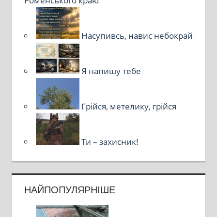
Роменського краю
Насупивсь, навис небокрай
Я напишу тебе
Грійся, метелику, грійся
Ти – захисник!
НАЙПОПУЛЯРНІШЕ