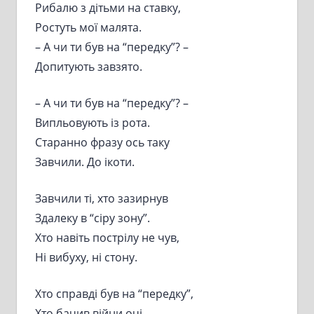
Рибалю з дітьми на ставку,
Ростуть мої малята.
– А чи ти був на “передку”? –
Допитують завзято.
– А чи ти був на “передку”? –
Випльовують із рота.
Старанно фразу ось таку
Завчили. До ікоти.
Завчили ті, хто зазирнув
Здалеку в “сіру зону”.
Хто навіть пострілу не чув,
Ні вибуху, ні стону.
Хто справді був на “передку”,
Хто бачив війни очі,