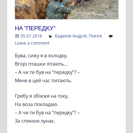
НА “ПЕРЕДКУ”
05.07.2018
Admin
Будаков Андрій
,
Поезія
Leave a comment
Бува, сижу я в холодку,
Вгорі пташки літають…
– А чи ти був на “передку”? –
Мене в цей час питають.
Гребу я збіжжя на току,
На воза покладаю.
– А чи ти був на “передку”? –
За спиною лунає.