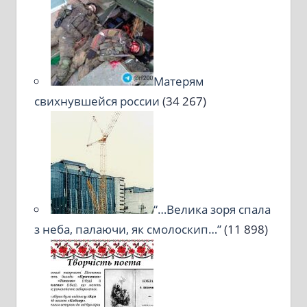
Матерям
свихнувшейся россии
(34 267)
“…Велика зоря спала
з неба, палаючи, як смолоскип…”
(11 898)