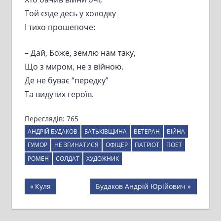
Той сяде десь у холодку
І тихо прошепоче:
– Дай, Боже, землю нам таку,
Що з миром, не з війною.
Де не буває “передку”
Та видутих героїв.
Переглядів:
765
АНДРІЙ БУДАКОВ
БАТЬКІВЩИНА
ВЕТЕРАН
ВІЙНА
ГУМОР
НЕ ЗГИНАТИСЯ
ОФІЦЕР
ПАТРІОТ
ПОЕТ
РОМЕН
СОЛДАТ
ХУДОЖНИК
Навігація
Previous
Next
Куля
Будаков Андрій Юрійович
Post:
Post:
записів