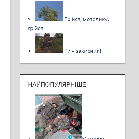
Грійся, метелику,
грійся
Ти – захисник!
НАЙПОПУЛЯРНІШЕ
Матерям