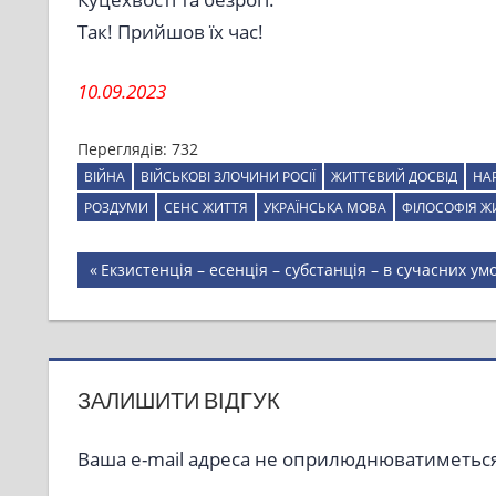
Так! Прийшов їх час!
10.09.2023
Переглядів:
732
ВІЙНА
ВІЙСЬКОВІ ЗЛОЧИНИ РОСІЇ
ЖИТТЄВИЙ ДОСВІД
НА
РОЗДУМИ
СЕНС ЖИТТЯ
УКРАЇНСЬКА МОВА
ФІЛОСОФІЯ Ж
Навігація
Previous
Екзистенція – есенція – субстанція – в сучасних ум
Post:
записів
ЗАЛИШИТИ ВІДГУК
Ваша e-mail адреса не оприлюднюватиметься