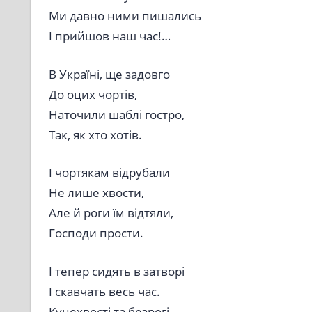
Ми давно ними пишались
І прийшов наш час!…
В Україні, ще задовго
До оцих чортів,
Наточили шаблі гостро,
Так, як хто хотів.
І чортякам відрубали
Не лише хвости,
Але й роги їм відтяли,
Господи прости.
І тепер сидять в затворі
І скавчать весь час.
Куцехвості та безрогі.