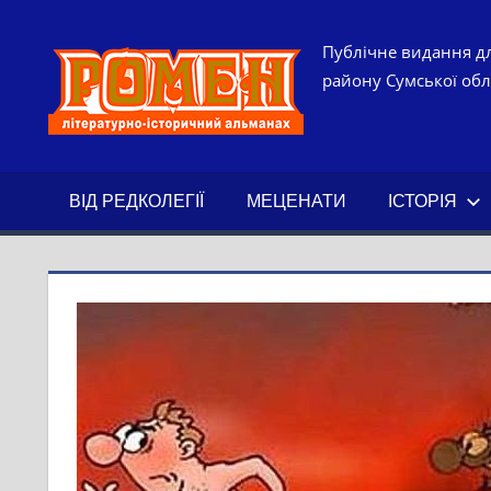
Skip
to
РОМЕН.
Публічне видання дл
content
району Сумської обла
ЛІТЕРАТ
ІСТОРИ
ВІД РЕДКОЛЕГІЇ
МЕЦЕНАТИ
ІСТОРІЯ
АЛЬМАН