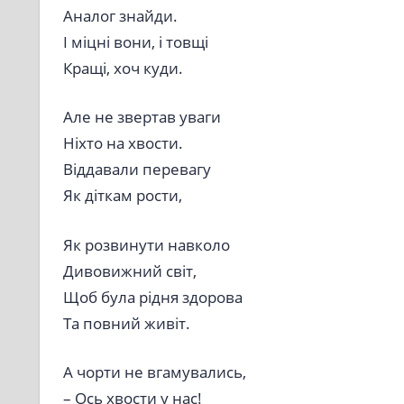
Аналог знайди.
І міцні вони, і товщі
Кращі, хоч куди.
Але не звертав уваги
Ніхто на хвости.
Віддавали перевагу
Як діткам рости,
Як розвинути навколо
Дивовижний світ,
Щоб була рідня здорова
Та повний живіт.
А чорти не вгамувались,
– Ось хвости у нас!