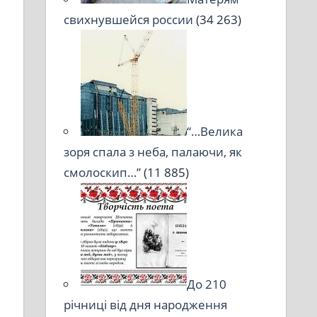
свихнувшейся россии
(34 263)
“…Велика
зоря спала з неба, палаючи, як
смолоскип…”
(11 885)
До 210
річниці від дня народження