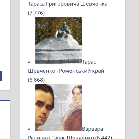
Тараса Григоровича Шевченка
(7 776)
Тарас
Шевченко і Роменський край
(6 868)
Варвара
Рєпніна і Тарас Шевченко
(6 442)