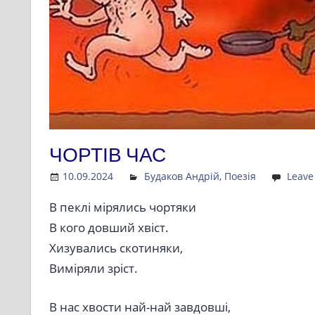
ЧОРТІВ ЧАС
10.09.2024
Admin
Будаков Андрій
,
Поезія
Leave
В пеклі мірялись чортяки
В кого довший хвіст.
Хизувались скотиняки,
Виміряли зріст.
В нас хвости най-най завдовші,