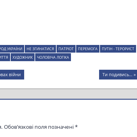
РОД УКРАЇНИ
НЕ ЗГИНАТИСЯ
ПАТРІОТ
ПЕРЕМОГА
ПУТІН - ТЕРОРИСТ
ИТТЯ
ХУДОЖНИК
ЧОЛОВІЧА ЛОГІКА
Next
овах війни
Ти подивись…
Post:
.
Обов’язкові поля позначені
*