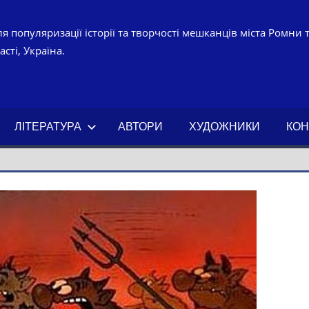
я популяризації історії та творчості мешканців міста Ромни 
сті, Україна.
УРНО-
ЧНИЙ
ЛІТЕРАТУРА
АВТОРИ
ХУДОЖНИКИ
КОН
АХ.