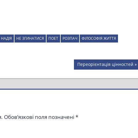
НАДІЯ
НЕ ЗГИНАТИСЯ
ПОЕТ
РОЗПАЧ
ФІЛОСОФІЯ ЖИТТЯ
Next
Переорієнтація цінностей
Post:
.
Обов’язкові поля позначені
*