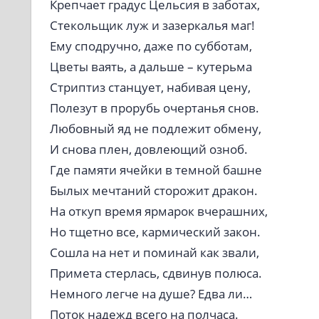
Крепчает градус Цельсия в заботах,
Стекольщик луж и зазеркалья маг!
Ему сподручно, даже по субботам,
Цветы ваять, а дальше – кутерьма
Стриптиз станцует, набивая цену,
Полезут в прорубь очертанья снов.
Любовный яд не подлежит обмену,
И снова плен, довлеющий озноб.
Где памяти ячейки в темной башне
Былых мечтаний сторожит дракон.
На откуп время ярмарок вчерашних,
Но тщетно все, кармический закон.
Сошла на нет и поминай как звали,
Примета стерлась, сдвинув полюса.
Немного легче на душе? Едва ли…
Поток надежд всего на полчаса.