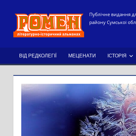
Skip
to
РОМЕН.
Публічне видання дл
content
району Сумської обла
ЛІТЕРАТ
ІСТОРИ
ВІД РЕДКОЛЕГІЇ
МЕЦЕНАТИ
ІСТОРІЯ
АЛЬМАН