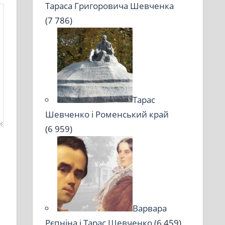
Тараса Григоровича Шевченка
(7 786)
Тарас
Шевченко і Роменський край
(6 959)
Варвара
Рєпніна і Тарас Шевченко
(6 459)