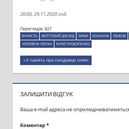
20:00, 29.11.2020 год.
Переглядів:
827
ВІЧНІСТЬ
ЖИТТЄВИЙ ДОСВІД
ЗИМА
КОХАННЯ
ЛЮБОВ
ЧОЛОВІЧА ЛОГІКА
ЮРІЙ ПРОКОПЕНКО
Навігація
Previous
У пам’ять про голодомор селян
Post:
записів
ЗАЛИШИТИ ВІДГУК
Ваша e-mail адреса не оприлюднюватиметься
Коментар
*