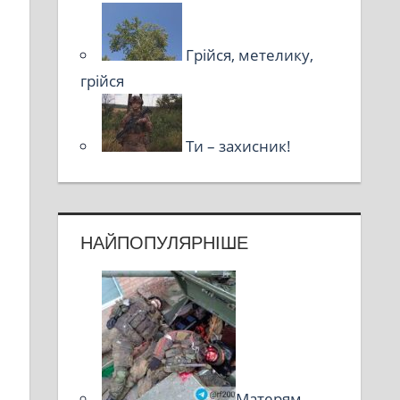
Грійся, метелику,
грійся
Ти – захисник!
НАЙПОПУЛЯРНІШЕ
Матерям