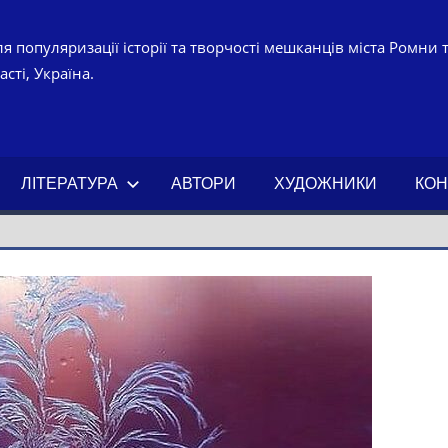
я популяризації історії та творчості мешканців міста Ромни 
сті, Україна.
УРНО-
ЧНИЙ
ЛІТЕРАТУРА
АВТОРИ
ХУДОЖНИКИ
КОН
АХ.