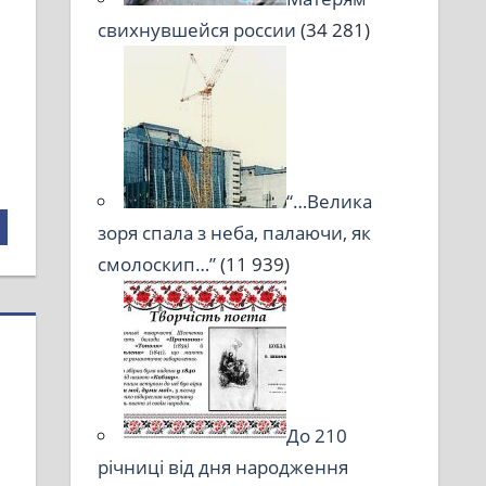
свихнувшейся россии
(34 281)
“…Велика
зоря спала з неба, палаючи, як
смолоскип…”
(11 939)
До 210
річниці від дня народження