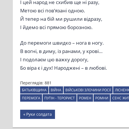
І цей народ не схибив ще ні разу,
Метою всі пов’язані одною.
Й тепер на бій ми рушили відразу,
І йдемо всі прямою борозною.
До перемоги швидко – нога в ногу.
В вогні, в диму, із ранами, у крові…
І подолаєм цю важку дорогу,
Бо віра є і дух! Народжені – в любові.
Переглядів:
881
БАТЬКІВЩИНА
ВІЙНА
ВІЙСЬКОВІ ЗЛОЧИНИ РОСІЇ
ЛІСНЕН
ПЕРЕМОГА
ПУТІН - ТЕРОРИСТ
РОМЕН
РОМНИ
СЕНС ЖИ
Навігація
Previous
Руки солдата
Post:
записів