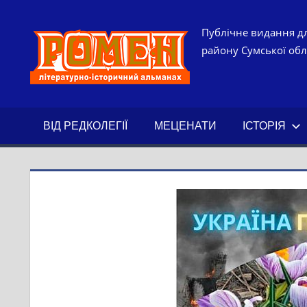
Skip
to
РОМЕН.
Публічне видання дл
content
району Сумської обла
ЛІТЕРАТ
ІСТОРИ
ВІД РЕДКОЛЕГІЇ
МЕЦЕНАТИ
ІСТОРІЯ
АЛЬМАН