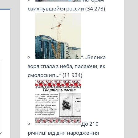
свихнувшейся россии
(34 278)
“…Велика
зоря спала з неба, палаючи, як
смолоскип…”
(11 934)
До 210
річниці від дня народження