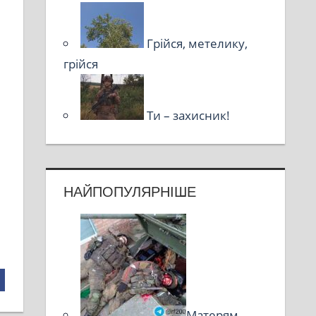
Грійся, метелику,
грійся
Ти – захисник!
НАЙПОПУЛЯРНІШЕ
Матерям