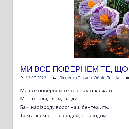
МИ ВСЕ ПОВЕРНЕМ ТЕ, Щ
13.07.2023
Admin
Лісненко Тетяна
,
Обрії
,
Поезія
Ми все повернем те, що нам належить,
Міста і села, і ліси, і води.
Бач, нас ізроду ворог наш бентежить,
Та ми звемось не стадом, а народом!