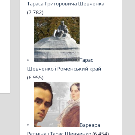
Тараса Григоровича Шевченка
(7 782)
Тарас
Шевченко і Роменський край
(6 955)
Варвара
Рєпніна і Тарас Шевченко
(6 454)