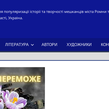
я популяризації історії та творчості мешканців міста Ромни 
сті, Україна.
УРНО-
ЧНИЙ
ЛІТЕРАТУРА
АВТОРИ
ХУДОЖНИКИ
КОН
АХ.