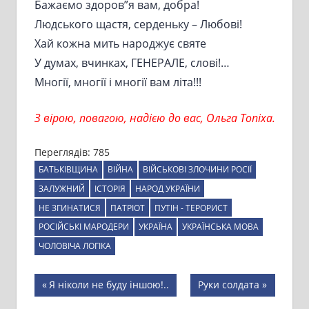
Бажаємо здоров”я вам, добра!
Людського щастя, серденьку – Любові!
Хай кожна мить народжує святе
У думах, вчинках, ГЕНЕРАЛЕ, слові!…
Многії, многії і многії вам літа!!!
З вірою, повагою, надією до вас, Ольга Топіха.
Переглядів:
785
БАТЬКІВЩИНА
ВІЙНА
ВІЙСЬКОВІ ЗЛОЧИНИ РОСІЇ
ЗАЛУЖНИЙ
ІСТОРІЯ
НАРОД УКРАЇНИ
НЕ ЗГИНАТИСЯ
ПАТРІОТ
ПУТІН - ТЕРОРИСТ
РОСІЙСЬКІ МАРОДЕРИ
УКРАЇНА
УКРАЇНСЬКА МОВА
ЧОЛОВІЧА ЛОГІКА
Навігація
Previous
Next
Я ніколи не буду іншою!..
Руки солдата
Post:
Post: