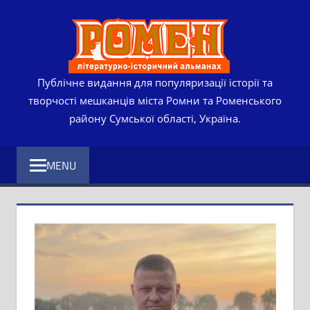
Skip
РОМЕ
to
content
ЛІТЕР
ІСТО
Публічне видання для популяризації історії та
творчості мешканців міста Ромни та Роменського
АЛЬМ
району Сумської області, Україна.
MENU