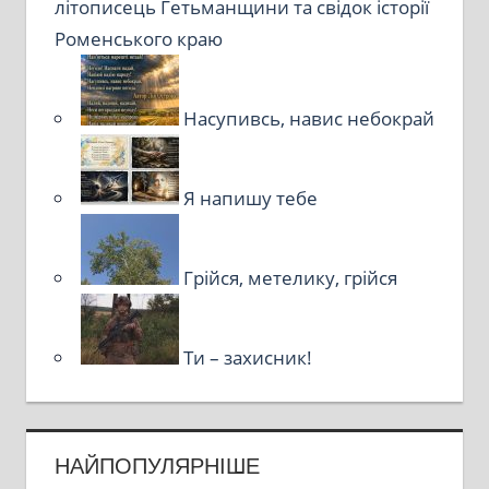
літописець Гетьманщини та свідок історії
Роменського краю
Насупивсь, навис небокрай
Я напишу тебе
Грійся, метелику, грійся
Ти – захисник!
НАЙПОПУЛЯРНІШЕ