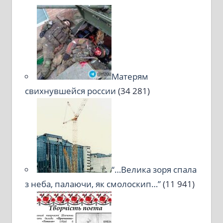
Матерям
свихнувшейся россии
(34 281)
“…Велика зоря спала
з неба, палаючи, як смолоскип…”
(11 941)