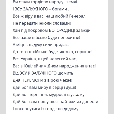
Ви стали гордістю народу і землі.
І ЗСУ ЗАЛУЖНОГО – богами .
Все ж віру в вас, наш любий Генерал,
Не передати інколи словами!
Хай під покровом БОГОРОДИЦІ завжди
Все ваше військо буде непохитне!
А міцність духу сили придає.
До того ж військо буде, як звір, спритне!…
Вся Україна, в цей нелегкий час,
Вас з Ювілейним Днем народження вітає!
Від ЗСУ й ЗАЛУЖНОГО щомить
Дня ПЕРЕМОГИ з вірою чекає!
Дай Бог вам миру в серці і душі!
Дай Бог терпіння, мудрості в усьому!
Дай Бог вам ношу цю з найтяжчих донести
І повернутися із гордістю додому!