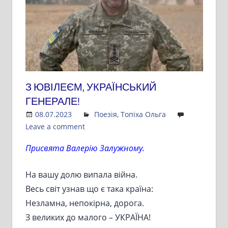
З ЮВІЛЕЄМ, УКРАЇНСЬКИЙ
ГЕНЕРАЛЕ!
08.07.2023
Admin
Поезія
,
Топіха Ольга
Leave a comment
Присвята Валерію Залужному.
На вашу долю випала війна.
Весь світ узнав що є така країна:
Незламна, непокірна, дорога.
З великих до малого – УКРАЇНА!