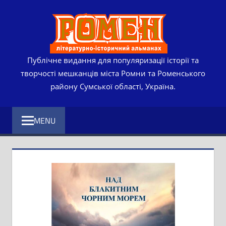
Skip
РОМЕ
to
content
ЛІТЕР
ІСТО
Публічне видання для популяризації історії та
творчості мешканців міста Ромни та Роменського
АЛЬМ
району Сумської області, Україна.
MENU