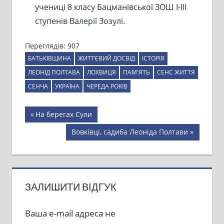
учениці 8 класу Бацманівської ЗОШ I-III
ступенів Валерії Зозулі.
Переглядів:
907
БАТЬКІВЩИНА
ЖИТТЄВИЙ ДОСВІД
ІСТОРІЯ
ЛЕОНІД ПОЛТАВА
ЛОХВИЦЯ
ПАМ'ЯТЬ
СЕНС ЖИТТЯ
СЕНЧА
УКРАЇНА
ЧЕРЕДА РОКІВ
Навігація
Previous
На берегах Сули
Post:
записів
Next
Вовківці, садиба Леоніда Полтави
Post:
ЗАЛИШИТИ ВІДГУК
Ваша e-mail адреса не