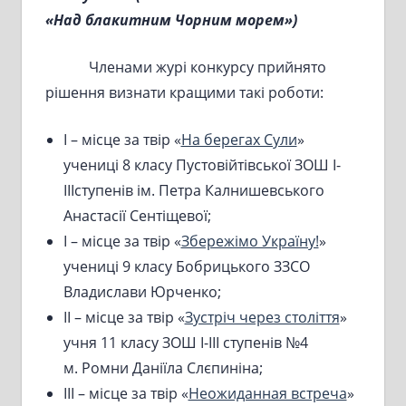
«Над
блакитним Чорним морем»)
Членами журі конкурсу прийнято
рішення визнати кращими такі роботи:
I – місце за твір «
На берегах Сули
»
учениці 8 класу Пустовійтівської ЗОШ I-
IIIступенів ім. Петра Калнишевського
Анастасії Сентіщевої;
I – місце за твір «
Збережімо Україну!
»
учениці 9 класу Бобрицького ЗЗСО
Владислави Юрченко;
II – місце за твір «
Зустріч через століття
»
учня 11 класу ЗОШ I-III ступенів №4
м. Ромни Даніїла Слєпиніна;
III – місце за твір «
Неожиданная встреча
»