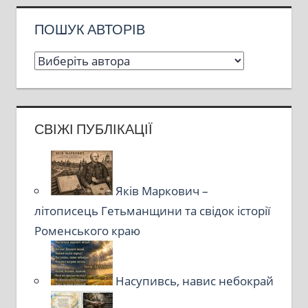
ПОШУК АВТОРІВ
СВІЖІ ПУБЛІКАЦІЇ
Яків Маркович –
літописець Гетьманщини та свідок історії
Роменського краю
Насупивсь, навис небокрай