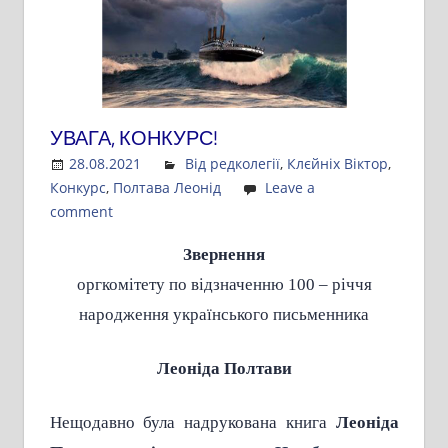
УВАГА, КОНКУРС!
28.08.2021
Admin
Від редколегії
,
Клєйніх Віктор
,
Конкурс
,
Полтава Леонід
Leave a
comment
Звернення
оргкомітету по відзначенню 100 – річчя
народження українського письменника
Леоніда Полтави
Нещодавно була надрукована книга
Леоніда