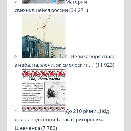
Матерям
свихнувшейся россии
(34 271)
“…Велика зоря спала
з неба, палаючи, як смолоскип…”
(11 923)
До 210 річниці від
дня народження Тараса Григоровича
Шевченка
(7 782)