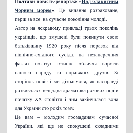
Полтави повість-репортаж «
Над блакитним
Чорним морем
»
. Це видання розраховане,
перш за все, на сучасне покоління молоді.
Автор на яскравому прикладі трьох поколінь
українців, що змушені були покинути свою
батьківщину 1920 року після поразок від
північно-східного сусіда, на незаперечних
фактах показує істинне обличчя ворогів
нашого народу та справжніх друзів. Зі
сторінок повісті ми дізнаємося, як насправді
розвивалася нещадна драматика рокових подій
початку ХХ століття і чим закінчилася вона
для України сто років тому.
Це вам – молодим громадянам сучасної
України, які ще не спокушені складними