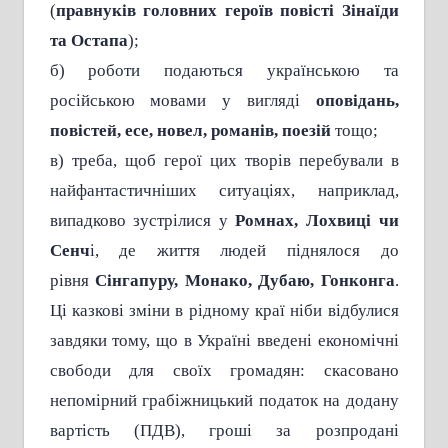
(
правнуків головних героїв повісті Зінаїди
та Остапа
);
б) роботи подаються українською та
російською мовами у вигляді
оповідань,
повістей, есе, новел, романів, поезій
тощо;
в) треба, щоб герої цих творів перебували в
найфантастичніших ситуаціях, наприклад,
випадково зустрілися у
Ромнах, Лохвиці чи
Сенч
і, де життя людей піднялося до
рівня
Сінгапуру, Монако, Дубаю, Гонконга
.
Ці казкові зміни в рідному краї ніби відбулися
завдяки тому, що в Україні введені економічні
свободи для своїх громадян: скасовано
непомірний грабіжницький податок на додану
вартість (ПДВ), гроші за розпродані