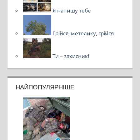
Я напишу тебе
Грійся, метелику, грійся
Ти – захисник!
НАЙПОПУЛЯРНІШЕ