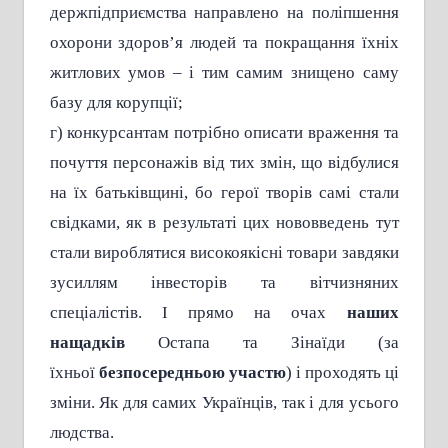
держпідприємства направлено на поліпшення
охорони здоров’я людей та покращання їхніх
житлових умов – і тим самим знищено саму
базу для корупції;
г) конкурсантам потрібно описати враження та
почуття персонажів від тих змін, що відбулися
на їх батьківщині, бо герої творів самі стали
свідками, як в результаті цих нововведень тут
стали вироблятися високоякісні товари завдяки
зусиллям інвесторів та вітчизняних
спеціалістів. І прямо на очах
наших
нащадків
Остапа та Зінаїди (за
їхньої
безпосередньою участю
) і проходять ці
зміни. Як для самих Українців, так і для усього
людства.