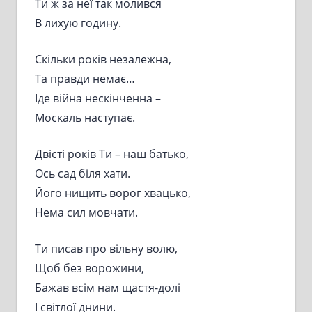
Ти ж за неї так молився
В лихую годину.
Скільки років незалежна,
Та правди немає…
Іде війна нескінченна –
Москаль наступає.
Двісті років Ти – наш батько,
Ось сад біля хати.
Його нищить ворог хвацько,
Нема сил мовчати.
Ти писав про вільну волю,
Щоб без ворожини,
Бажав всім нам щастя-долі
І світлої днини.