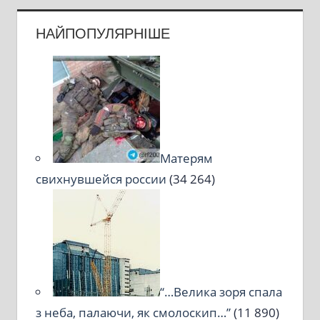
НАЙПОПУЛЯРНІШЕ
Матерям
свихнувшейся россии
(34 264)
“…Велика зоря спала
з неба, палаючи, як смолоскип…”
(11 890)