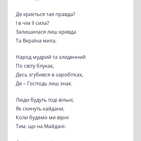
Де криється тая правда?
І в чім її сила?
Залишилася лиш кривда
Та Вкраїна мила.
Народ мудрий та злиденний
По світу блукає,
Десь згубився в заробітках,
Де – Господь лиш знає.
Люди будуть тоді вільні,
Як скинуть кайдани,
Коли будемо ми вірні
Тим, що на Майдані.