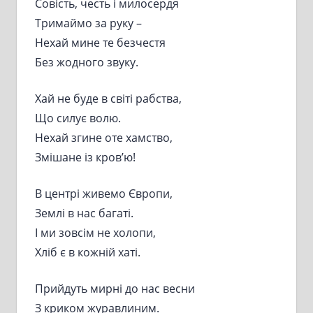
Совість, честь і милосердя
Тримаймо за руку –
Нехай мине те безчестя
Без жодного звуку.
Хай не буде в світі рабства,
Що силує волю.
Нехай згине оте хамство,
Змішане із кров’ю!
В центрі живемо Європи,
Землі в нас багаті.
І ми зовсім не холопи,
Хліб є в кожній хаті.
Прийдуть мирні до нас весни
З криком журавлиним.