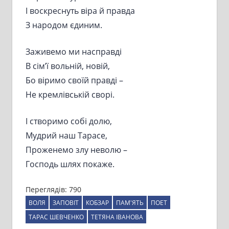
І воскреснуть віра й правда
З народом єдиним.
Заживемо ми насправді
В сім’ї вольній, новій,
Бо віримо своїй правді –
Не кремлівській сворі.
І створимо собі долю,
Мудрий наш Тарасе,
Проженемо злу неволю –
Господь шлях покаже.
Переглядів:
790
ВОЛЯ
ЗАПОВІТ
КОБЗАР
ПАМ'ЯТЬ
ПОЕТ
ТАРАС ШЕВЧЕНКО
ТЕТЯНА ІВАНОВА