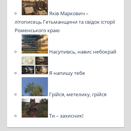
Яків Маркович –
літописець Гетьманщини та свідок історії
Роменського краю
Насупивсь, навис небокрай
Я напишу тебе
Грійся, метелику, грійся
Ти – захисник!