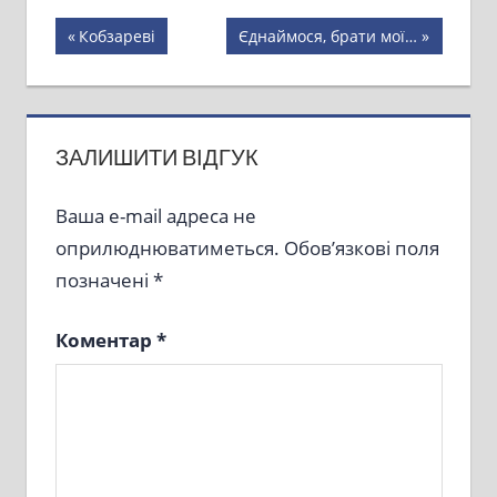
Навігація
Previous
Next
Кобзареві
Єднаймося, брати мої…
Post:
Post:
записів
ЗАЛИШИТИ ВІДГУК
Ваша e-mail адреса не
оприлюднюватиметься.
Обов’язкові поля
позначені
*
Коментар
*