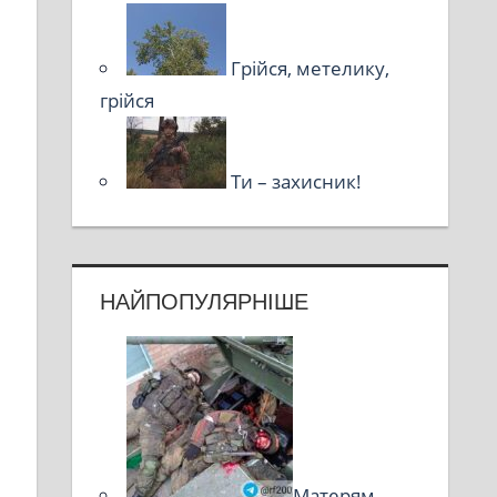
Грійся, метелику,
грійся
Ти – захисник!
НАЙПОПУЛЯРНІШЕ
Матерям