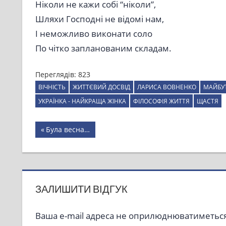
Ніколи не кажи собі “ніколи”,
Шляхи Господні не відомі нам,
І неможливо виконати соло
По чітко запланованим складам.
Переглядів:
823
ВІЧНІСТЬ
ЖИТТЄВИЙ ДОСВІД
ЛАРИСА ВОВНЕНКО
МАЙБУ
УКРАЇНКА - НАЙКРАЩА ЖІНКА
ФІЛОСОФІЯ ЖИТТЯ
ЩАСТЯ
Навігація
Previous
Була весна…
Post:
записів
ЗАЛИШИТИ ВІДГУК
Ваша e-mail адреса не оприлюднюватиметься