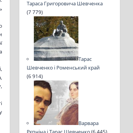
Тараса Григоровича Шевченка
ь
(7 779)
о
и
ї
а
Тарас
Шевченко і Роменський край
,
(6 914)
,
,
і
у
Варвара
Рєпніна і Тарас Шевченко
(6 445)