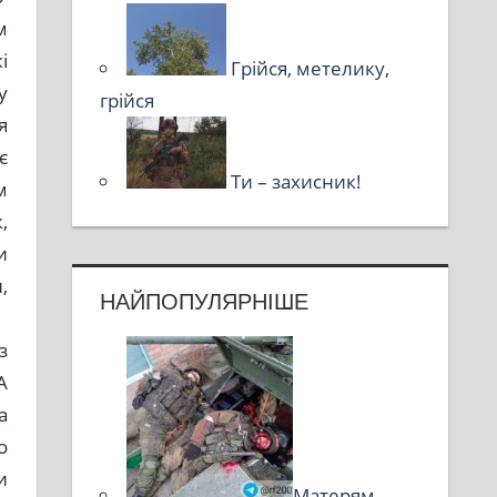
м
і
Грійся, метелику,
у
грійся
я
є
Ти – захисник!
м
,
и
,
НАЙПОПУЛЯРНІШЕ
з
А
а
о
и
Матерям