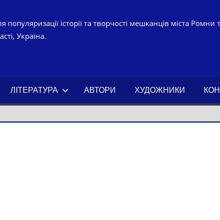
я популяризації історії та творчості мешканців міста Ромни 
сті, Україна.
УРНО-
ЧНИЙ
ЛІТЕРАТУРА
АВТОРИ
ХУДОЖНИКИ
КОН
АХ.