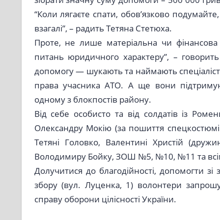
“Коли лягаєте спати, обов’язково подумайте
взагалі”, – радить Тетяна Стетюха.
Проте, не лише матеріальна чи фінансова
питань юридичного характеру”, – говорить
допомогу — шукають та наймають спеціалісті
права учасника АТО. А ще вони підтримую
одному з блокпостів району.
Від себе особисто та від солдатів із Ром
Олександру Мокію (за пошиття спецкостюмі
Тетяні Головко, Валентині Христій (дружи
Володимиру Бойку, ЗОШ №5, №10, №11 та всім,
Долучитися до благодійності, допомогти зі
збору (вул. Луценка, 1) волонтери запрош
справу оборони цілісності України.