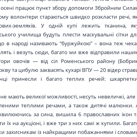
у осені працює пункт збору допомоги Збройним Сила
тому волонтери стараються швидко розкласти речі, як
вих-земляків. У одній купі лежить тканина, як
йського училища будуть плести маскувальні сітки дл
, що в народі називають “буржуйкою” – вона теж чека
облять і везуть сюди, багато ми вже відправили наши
гори овочів — від сіл Роменського району (Бобрик
моркву та цибулю заквасять кухарі ВПУ — 20 відер страв
нці принесли і багато теплих речей: шкарпетки
 не мають великої можливості, несуть невеличкі, але 
бленими теплими речами, а також дитячі малюнки. 
хвилюючись за сина, вишила 6 православних ікон т
їх на аукціоні, і вже три з них самі ж купили. Багат
иски захисникам із найкращими побажаннями і словам