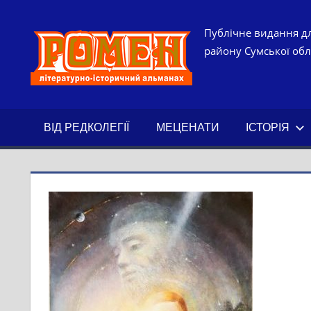
Skip
to
РОМЕН.
Публічне видання дл
content
району Сумської обла
ЛІТЕРАТ
ІСТОРИ
ВІД РЕДКОЛЕГІЇ
МЕЦЕНАТИ
ІСТОРІЯ
АЛЬМАН