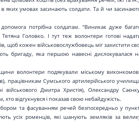
, в яких умовах засинають солдати. Та й чи засинают
 допомога потрібна солдатам. “Виникає дуже багат
 Тетяна Головко. І тут теж волонтери готові надат
в, щоб кожен військовослужбовець міг захистити сво
ть бригаду, яка першою навесні дислокувалася н
енщини волонтери подякували міському виконкомові
в), працівникам Сумського артилерійського училища
ні військового Дмитра Христія), Олександру Саєнку
 хто відгукнувся і показав свою небайдужість.
 збором та фасуванням речей безпосередньо у пункт
ують усіх роменців, які шанують земляків за велик