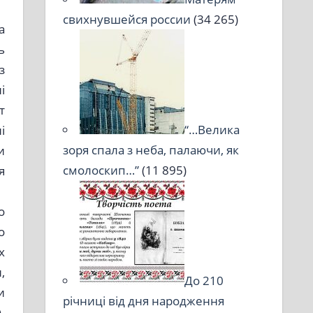
свихнувшейся россии
(34 265)
а
ь
з
і
т
“…Велика
і
зоря спала з неба, палаючи, як
и
смолоскип…”
(11 895)
я
о
о
х
,
До 210
и
річниці від дня народження
.