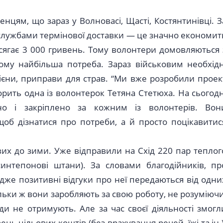
нцям, що зараз у Волновасі, Щасті, Костянтинівці. З
 службами термінової доставки — це значно економит
 сягає 3 000 гривень. Тому волонтери домовляються 
ому найбільша потреба. Зараз військовим необхідн
ігієни, приправи для страв. “Ми вже розробили проек
орить одна із волонтерок Тетяна Стетюха. На сьогодн
ено і закріплено за кожним із волонтерів. Вон
об дізнатися про потреби, а й просто поцікавитис
их до зими. Уже відправили на Схід 220 пар теплог
синтепонові штани). За словами благодійників, пр
адже позитивні відгуки про неї передаються від одни
ільки ж вони заробляють за свою роботу, не розуміючи
ди не отримують. Але за час своєї діяльності змогл
нь цільових коштів (без врахування речей, їжі та ін.)