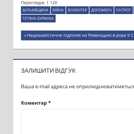
Переглядів:
1 120
БАТЬКІВЩИНА
ВІЙНА
ВОЛОНТЕР
ДОПОМОГА
ПАТРІОТ
ТЕТЯНА БУРМАКА
Навігація
Previous
Націоналістичне підпілля на Роменщині в роки ІІ С
Post:
записів
ЗАЛИШИТИ ВІДГУК
Ваша e-mail адреса не оприлюднюватиметься
Коментар
*