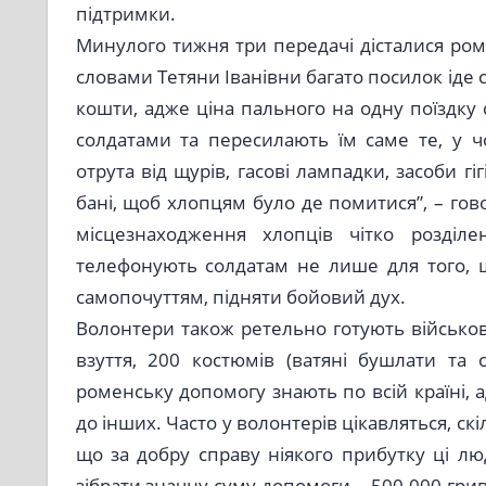
підтримки.
Минулого тижня три передачі дісталися роме
словами Тетяни Іванівни багато посилок іде
кошти, адже ціна пального на одну поїздку
солдатами та пересилають їм саме те, у ч
отрута від щурів, гасові лампадки, засоби г
бані, щоб хлопцям було де помитися”, – гов
місцезнаходження хлопців чітко розділ
телефонують солдатам не лише для того, щ
самопочуттям, підняти бойовий дух.
Волонтери також ретельно готують військов
взуття, 200 костюмів (ватяні бушлати та 
роменську допомогу знають по всій країні, 
до інших. Часто у волонтерів цікавляться, ск
що за добру справу ніякого прибутку ці лю
зібрати значну суму допомоги – 500 000 гриве