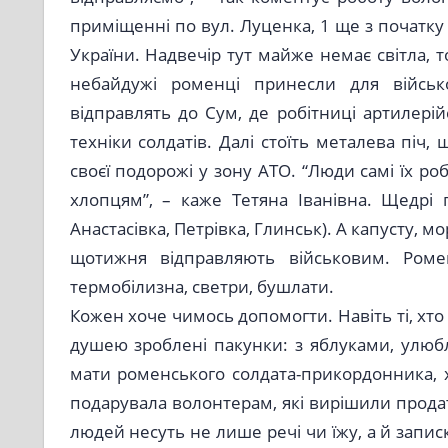
приміщенні по вул. Луценка, 1 ще з початк
України. Надвечір тут майже немає світла, 
небайдужі роменці принесли для військо
відправлять до Сум, де робітниці артилері
техніки солдатів. Далі стоїть металева піч
своєї подорожі у зону АТО. “Люди самі їх р
хлопцям”, – каже Тетяна Іванівна. Щедрі 
Анастасівка, Петрівка, Глинськ). А капусту, 
щотижня відправляють військовим. Роме
термобілизна, светри, бушлати.
Кожен хоче чимось допомогти. Навіть ті, хто
душею зроблені пакунки: з яблуками, улю
мати роменського солдата-прикордонника, 
подарувала волонтерам, які вирішили продати 
людей несуть не лише речі чи їжу, а й зап