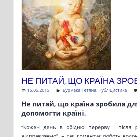
НЕ ПИТАЙ, ЩО КРАЇНА ЗРО
15.05.2015
Admin
Бурмака Тетяна
,
Публіцистика
Не питай, що країна зробила дл
допомогти країні.
“Кожен день в обідню перерву і після р
відправляємо”, – так коментує роботу воло