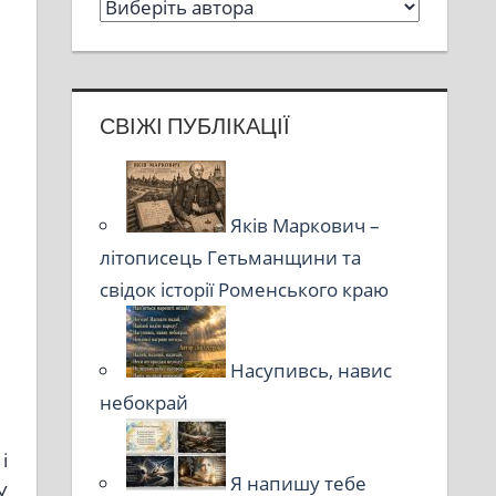
СВІЖІ ПУБЛІКАЦІЇ
Яків Маркович –
літописець Гетьманщини та
свідок історії Роменського краю
Насупивсь, навис
небокрай
і
Я напишу тебе
У