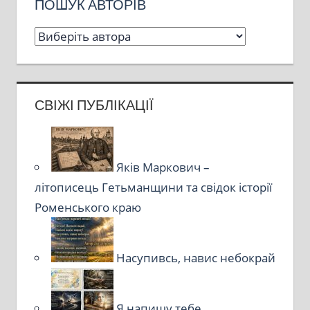
ПОШУК АВТОРІВ
СВІЖІ ПУБЛІКАЦІЇ
Яків Маркович –
літописець Гетьманщини та свідок історії
Роменського краю
Насупивсь, навис небокрай
Я напишу тебе