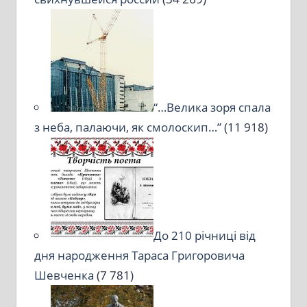
“…Велика зоря спала
з неба, палаючи, як смолоскип…”
(11 918)
До 210 річниці від
дня народження Тараса Григоровича
Шевченка
(7 781)