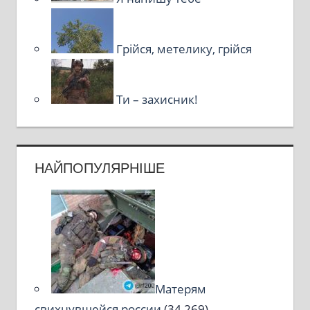
Грійся, метелику, грійся
Ти – захисник!
НАЙПОПУЛЯРНІШЕ
Матерям
свихнувшейся россии
(34 269)