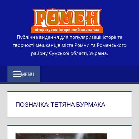
Skip
РОМЕ
to
content
ЛІТЕР
ІСТО
Публічне видання для популяризації історії та
творчості мешканців міста Ромни та Роменського
АЛЬМ
району Сумської області, Україна.
MENU
ПОЗНАЧКА:
ТЕТЯНА БУРМАКА