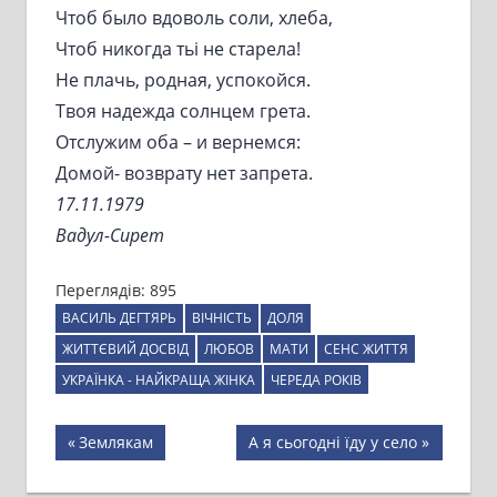
Чтоб было вдоволь соли, хлеба,
Чтоб никогда тьі не старела!
Не плачь, родная, успокойся.
Твоя надежда солнцем грета.
Отслужим оба – и вернемся:
Домой- возврату нет запрета.
17.11.1979
Вадул-Сирет
Переглядів:
895
ВАСИЛЬ ДЕГТЯРЬ
ВІЧНІСТЬ
ДОЛЯ
ЖИТТЄВИЙ ДОСВІД
ЛЮБОВ
МАТИ
СЕНС ЖИТТЯ
УКРАЇНКА - НАЙКРАЩА ЖІНКА
ЧЕРЕДА РОКІВ
Навігація
Previous
Next
Землякам
А я сьогодні їду у село
Post:
Post:
записів