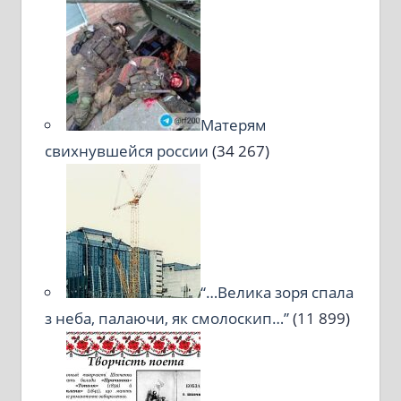
Матерям
свихнувшейся россии
(34 267)
“…Велика зоря спала
з неба, палаючи, як смолоскип…”
(11 899)