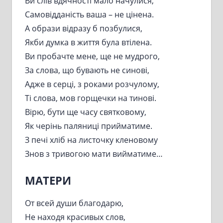
Ви слів вдячності мало начулися,
Самовідданість ваша – не цінена.
А образи відразу б позбулися,
Якби думка в життя була втілена.
Ви пробачте мене, ще не мудрого,
За слова, що бувають не синові,
Адже в серці, з роками розчулому,
Ті слова, мов горщечки на тинові.
Вірю, бути ще часу святковому,
Як черінь паляниці прийматиме.
З печі хліб на листочку кленовому
Знов з тривогою мати вийматиме…
МАТЕРИ
От всей души благодарю,
Не находя красивых слов,