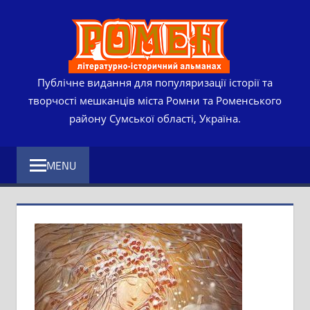
Skip
РОМЕ
to
content
ЛІТЕР
ІСТО
Публічне видання для популяризації історії та
творчості мешканців міста Ромни та Роменського
АЛЬМ
району Сумської області, Україна.
MENU