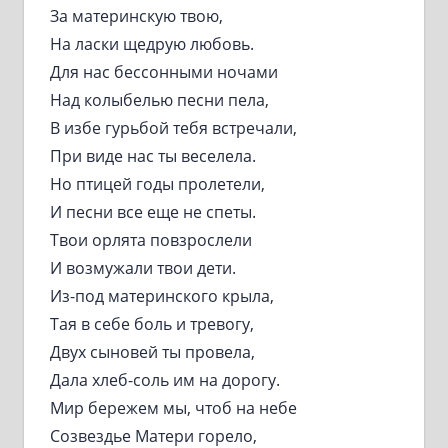
За материнскую твою,
На ласки щедрую любовь.
Для нас бессонными ночами
Над колыбелью песни пела,
В избе гурьбой тебя встречали,
При виде нас ты веселела.
Но птицей годы пролетели,
И песни все еще не спеты.
Твои орлята повзрослели
И возмужали твои дети.
Из-под материнского крыла,
Тая в себе боль и тревогу,
Двух сыновей ты провела,
Дала хлеб-соль им на дорогу.
Мир бережем мы, чтоб на небе
Созвездье Матери горело,