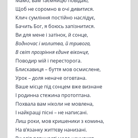
Мамо, вам таємницю повідаю,
Щоб не соромно в очі дивитися.
Клич сумління постійно наслідує,
Бачить Бог, я боюсь запізнитися.
Ви для мене і затінок, й сонце,
Водночас і молитва, й тривога,
В світ прозріння єдине віконце,
Поводир мій і пересторога.
Блискавиця – буття мов осмислене,
Урок – доля неначе оговтана.
Ваше місце під сонцем вже визнане
І родинна стежина протоптана.
Похвала вам ніколи не мовлена,
І найкращі пісні – не написані.
Лиш роки, мов кришеники з комина,
На в’язанку життєву нанизані.