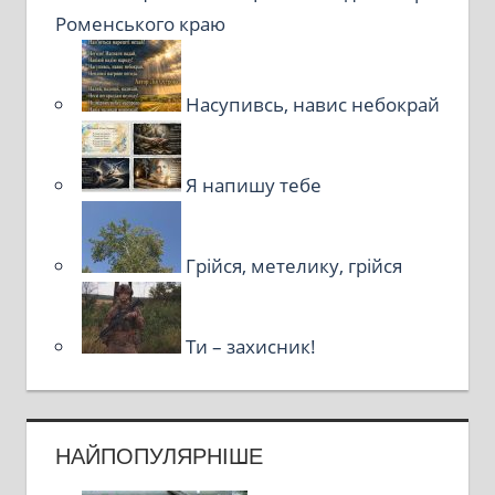
Роменського краю
Насупивсь, навис небокрай
Я напишу тебе
Грійся, метелику, грійся
Ти – захисник!
НАЙПОПУЛЯРНІШЕ