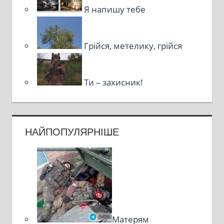
Я напишу тебе
Грійся, метелику, грійся
Ти – захисник!
НАЙПОПУЛЯРНІШЕ
Матерям