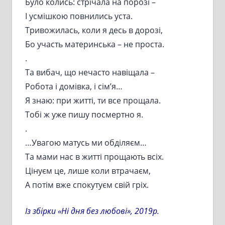
Було колись: стрічала на порозі –
І усмішкою повнились уста.
Тривожилась, коли я десь в дорозі,
Бо участь материнська – не проста.
.
Та вибач, що нечасто навіщала –
Робота і домівка, і сім’я…
Я знаю: при житті, ти все прощала.
Тобі ж уже пишу посмертно я.
.
…Увагою матусь ми обділяєм…
Та мами нас в житті прощають всіх.
Цінуєм це, лише коли втрачаєм,
А потім вже спокутуєм свій гріх.
Із збірки «Ні дня без любові», 2019р.