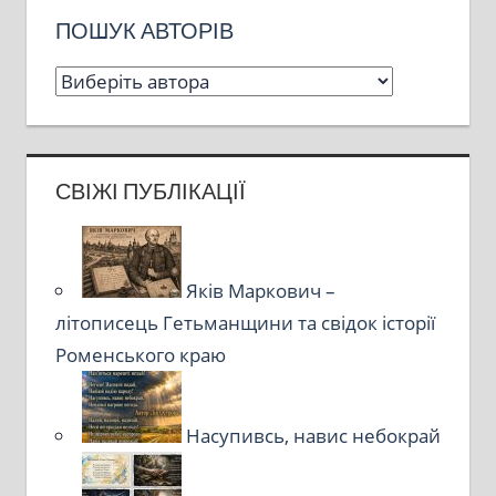
ПОШУК АВТОРІВ
СВІЖІ ПУБЛІКАЦІЇ
Яків Маркович –
літописець Гетьманщини та свідок історії
Роменського краю
Насупивсь, навис небокрай