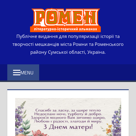
Skip
РОМЕ
to
content
ЛІТЕР
ІСТО
Публічне видання для популяризації історії та
творчості мешканців міста Ромни та Роменського
АЛЬМ
району Сумської області, Україна.
MENU