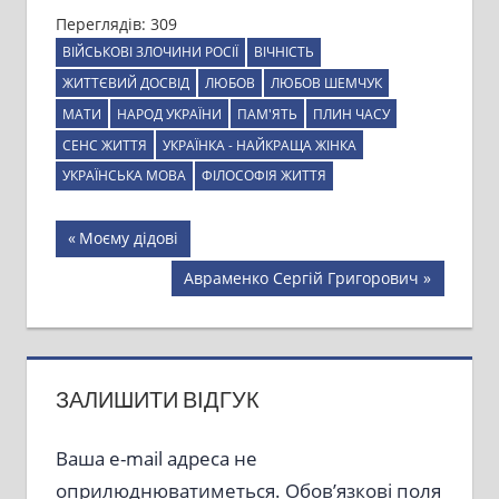
Переглядів:
309
ВІЙСЬКОВІ ЗЛОЧИНИ РОСІЇ
ВІЧНІСТЬ
ЖИТТЄВИЙ ДОСВІД
ЛЮБОВ
ЛЮБОВ ШЕМЧУК
МАТИ
НАРОД УКРАЇНИ
ПАМ'ЯТЬ
ПЛИН ЧАСУ
СЕНС ЖИТТЯ
УКРАЇНКА - НАЙКРАЩА ЖІНКА
УКРАЇНСЬКА МОВА
ФІЛОСОФІЯ ЖИТТЯ
Навігація
Previous
Моєму дідові
Post:
записів
Next
Авраменко Сергій Григорович
Post:
ЗАЛИШИТИ ВІДГУК
Ваша e-mail адреса не
оприлюднюватиметься.
Обов’язкові поля