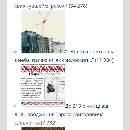
свихнувшейся россии
(34 278)
“…Велика зоря спала
з неба, палаючи, як смолоскип…”
(11 934)
До 210 річниці від
дня народження Тараса Григоровича
Шевченка
(7 782)