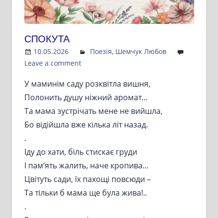
СПОКУТА
10.05.2026
Admin
Поезія
,
Шемчук Любов
Leave a comment
У маминім саду розквітла вишня,
Полонить душу ніжний аромат…
Та мама зустрічать мене не вийшла,
Бо відійшла вже кілька літ назад.
.
Іду до хати, біль стискає груди
І пам’ять жалить, наче кропива…
Цвітуть сади, їх пахощі повсюди –
Та тільки б мама ще була жива!..
.