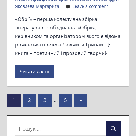
Яковлева Маргарита
Leave a comment
«Обрії» – перша колективна збірка
літературного об’єднання «Обрії»,
керівником та організатором якого є відома
роменська поетеса Людмила Грицай. Ця
книга – поетичний і прозовий творчий
Читати далі
Пагінація
Next
1
2
3
…
5
»
Posts
записів