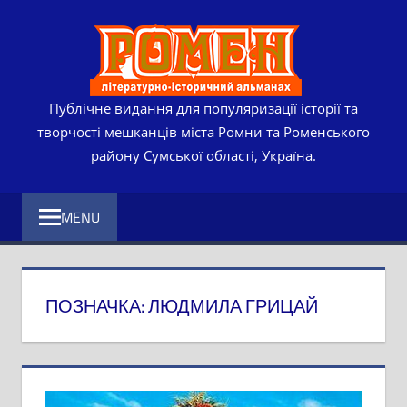
Skip
РОМЕ
to
content
ЛІТЕР
ІСТО
Публічне видання для популяризації історії та
творчості мешканців міста Ромни та Роменського
АЛЬМ
району Сумської області, Україна.
MENU
ПОЗНАЧКА:
ЛЮДМИЛА ГРИЦАЙ