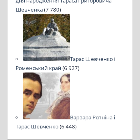
дня народження Тараса Григоровича
Шевченка
(7 780)
Тарас Шевченко і
Роменський край
(6 927)
Варвара Рєпніна і
Тарас Шевченко
(6 448)