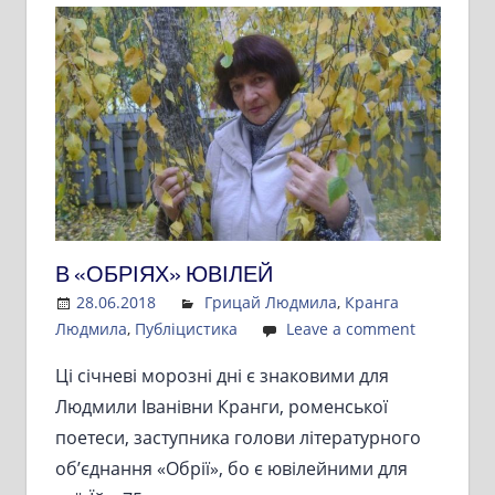
В «ОБРІЯХ» ЮВІЛЕЙ
28.06.2018
Admin
Грицай Людмила
,
Кранга
Людмила
,
Публіцистика
Leave a comment
Ці січневі морозні дні є знаковими для
Людмили Іванівни Кранги, роменської
поетеси, заступника голови літературного
об’єднання «Обрії», бо є ювілейними для