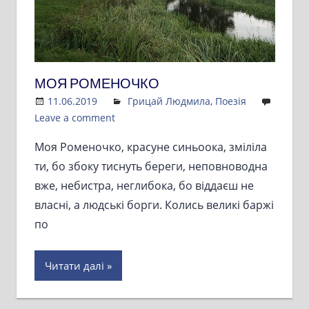
МОЯ РОМЕНОЧКО
11.06.2019
Admin
Грицай Людмила
,
Поезія
Leave a comment
Моя Роменочко, красуне синьоока, зміліла
ти, бо збоку тиснуть береги, неповноводна
вже, небистра, неглибока, бо віддаєш не
власні, а людські борги. Колись великі баржі
по
Читати далі