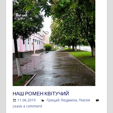
НАШ РОМЕН КВІТУЧИЙ
11.06.2019
Admin
Грицай Людмила
,
Поезія
Leave a comment