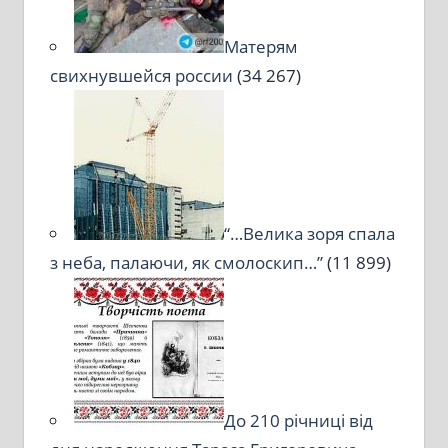
Матерям
свихнувшейся россии
(34 267)
“…Велика зоря спала
з неба, палаючи, як смолоскип…”
(11 899)
До 210 річниці від