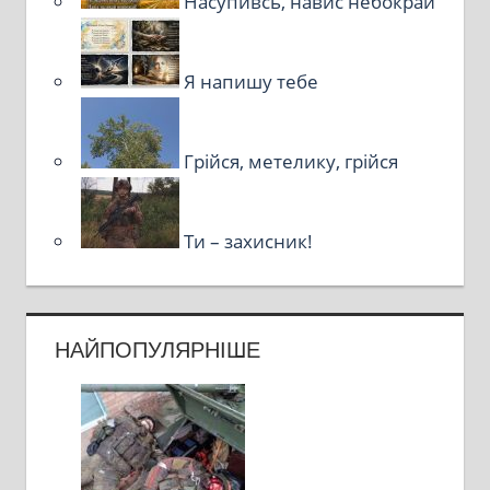
Насупивсь, навис небокрай
Я напишу тебе
Грійся, метелику, грійся
Ти – захисник!
НАЙПОПУЛЯРНІШЕ