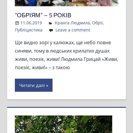
“ОБРІЯМ” – 5 РОКІВ
11.06.2019
Admin
Кранга Людмила
,
Обрії
,
Публіцистика
Leave a comment
Ще видно зорі у калюжах, ще небо повне
синяви, тому в людських крилатих душах
живи, поезіє, живи! Людмила Грицай «Живи,
поезіє, живи!» – з такою
Читати далі