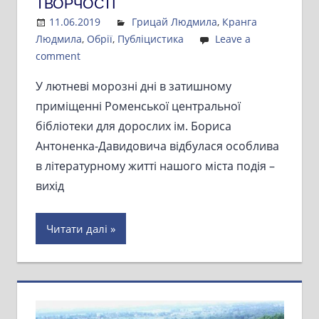
ТВОРЧОСТІ
11.06.2019
Admin
Грицай Людмила
,
Кранга
Людмила
,
Обрії
,
Публіцистика
Leave a
comment
У лютневі морозні дні в затишному
приміщенні Роменської центральної
бібліотеки для дорослих ім. Бориса
Антоненка-Давидовича відбулася особлива
в літературному житті нашого міста подія –
вихід
Читати далі