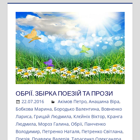
ОБРІЇ. ЗБІРКА ПОЕЗІЙ ТА ПРОЗИ
22.07.2016
Admin
Акімов Петро
,
Анашина Віра
,
Бобкова Марина
,
Бородько Валентина
,
Вовненко
Лариса
,
Грицай Людмила
,
Клєйніх Віктор
,
Кранга
Людмила
,
Мороз Галина
,
Обрії
,
Панченко
Володимир
,
Петренко Наталя
,
Петренко Світлана
,
Поезія
,
Правдюк Валерія
,
Тарасенко Олександра
,