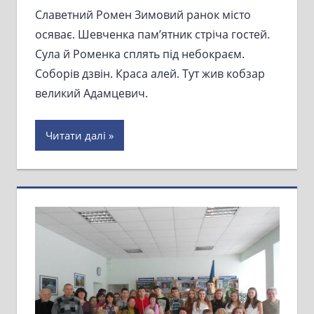
Славетний Ромен Зимовий ранок місто
осяває. Шевченка пам’ятник стріча гостей.
Сула й Роменка сплять під небокраєм.
Соборів дзвін. Краса алей. Тут жив кобзар
великий Адамцевич.
Читати далі