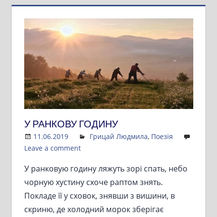
У РАНКОВУ ГОДИНУ
11.06.2019
Admin
Грицай Людмила
,
Поезія
Leave a comment
У ранковую годину ляжуть зорі спать, небо
чорную хустину схоче раптом знять.
Покладе її у сховок, знявши з вишини, в
скриню, де холодний морок зберігає