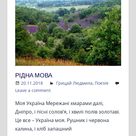
РІДНА МОВА
20.11.2018
Admin
Грицай Людмила
,
Поезія
Leave a comment
Моя Україна Мережані хмарами далі,
Дніпро, і пісні солов’я, і хвилі полів золотаві.
Це все – Україна моя. Рушник і червона
калина, і хліб запашний