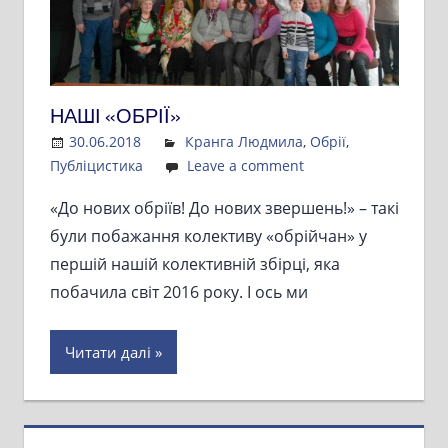
НАШІ «ОБРІЇ»
30.06.2018
Admin
Кранга Людмила
,
Обрії
,
Публіцистика
Leave a comment
«До нових обріїв! До нових звершень!» – такі
були побажання колективу «обрійчан» у
першій нашій колективній збірці, яка
побачила світ 2016 року. І ось ми
Читати далі