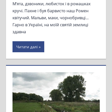
М’ята, дзвоники, любисток і в ромашках
кручі. Пахне і буя барвисто наш Ромен
квітучий. Мальви, маки, чорнобривці…
Гарно в Україні, на моїй святій землиці
здавна
Читати далі