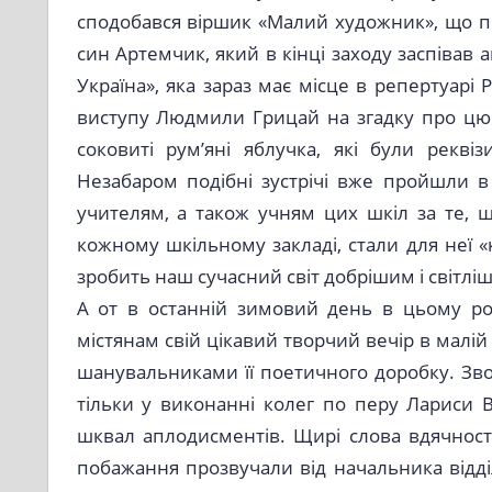
сподобався віршик «Малий художник», що п
син Артемчик, який в кінці заходу заспівав
Україна», яка зараз має місце в репертуарі 
виступу Людмили Грицай на згадку про цю 
соковиті рум’яні яблучка, які були рекві
Незабаром подібні зустрічі вже пройшли в
учителям, а також учням цих шкіл за те, що 
кожному шкільному закладі, стали для неї «
зробить наш сучасний світ добрішим і світлі
А от в останній зимовий день в цьому роц
містянам свій цікавий творчий вечір в малі
шанувальниками її поетичного доробку. Звор
тільки у виконанні колег по перу Лариси 
шквал аплодисментів. Щирі слова вдячності 
побажання прозвучали від начальника відді