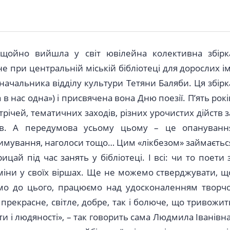
 щойно вийшла у світ ювілейна колективна збірк
не при центральній міській бібліотеці для дорослих ім
начальника відділу культури Тетяни Баляби. Ця збірк
а в нас одна») і присвячена вона Дню поезії. П’ять рокі
трічей, тематичних заходів, різних урочистих дійств з
ив. А передумова усьому цьому – це опануванн
римування, наголоси тощо… Цим «лікбезом» займаєтьс
ай під час занять у бібліотеці. І всі: чи то поети з
зміни у своїх віршах. Ще не можемо стверджувати, щ
емо до цього, працюємо над удосконаленням творчо
 прекрасне, світле, добре, так і болюче, що тривожит
оти і людяності», – так говорить сама Людмила Іванівна