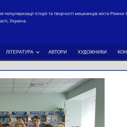
я популяризації історії та творчості мешканців міста Ромни 
сті, Україна.
УРНО-
ЧНИЙ
ЛІТЕРАТУРА
АВТОРИ
ХУДОЖНИКИ
КОН
АХ.