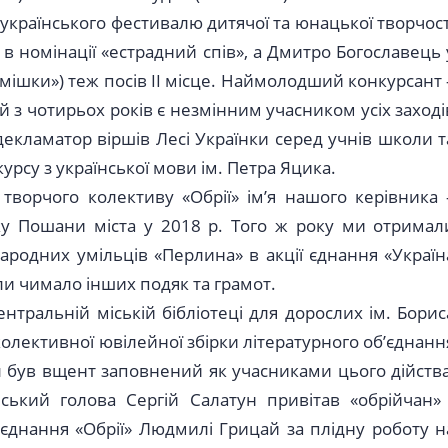
українського фестивалю дитячої та юнацької творчост
 в номінації «естрадний спів», а Дмитро Богославець 
смішки») теж посів ІІ місце. Наймолодший конкурсант 
 з чотирьох років є незмінним учасником усіх заході
 декламатор віршів Лесі Українки серед учнів школи т
рсу з української мови ім. Петра Яцика.
 творчого колективу «Обрії» ім’я нашого керівника 
 Пошани міста у 2018 р. Того ж року ми отримал
 народних умільців «Перлина» в акції єднання «Україн
и чимало інших подяк та грамот.
нтральній міській бібліотеці для дорослих ім. Борис
олективної ювілейної збірки літературного об’єднанн
ал був вщент заповнений як учасниками цього дійства
ський голова Сергій Салатун привітав «обрійчан» 
’єднання «Обрії» Людмилі Грицай за плідну роботу н