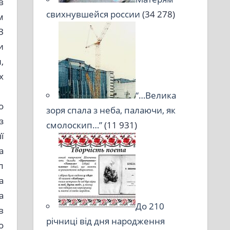
в
свихнувшейся россии
(34 278)
м
З
и
,
х
“…Велика
о
зоря спала з неба, палаючи, як
з
смолоскип…”
(11 931)
ї
а
п
а
а
До 210
в
річниці від дня народження
о