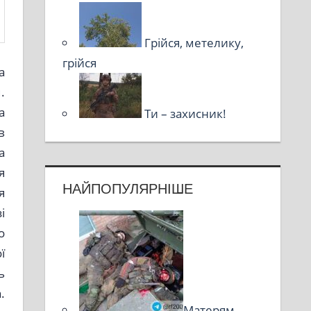
Грійся, метелику,
грійся
а
.
а
Ти – захисник!
в
а
я
НАЙПОПУЛЯРНІШЕ
я
і
о
ї
ь
.
Матерям