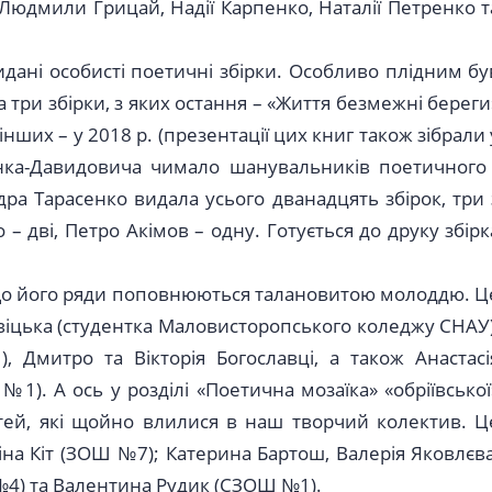
Людмили Грицай, Надії Карпенко, Наталії Петренко т
дані особисті поетичні збірки. Особливо плідним бу
три збірки, з яких остання – «Життя безмежні береги
інших – у 2018 р. (презентації цих книг також зібрали 
енка-Давидовича чимало шанувальників поетичного 
дра Тарасенко видала усього дванадцять збірок, три 
– дві, Петро Акімов – одну. Готується до друку збірк
 що його ряди поповнюються талановитою молоддю. Ц
твіцька (студентка Маловисторопського коледжу СНАУ)
 Дмитро та Вікторія Богославці, а також Анастасі
). А ось у розділі «Поетична мозаїка» «обріївської
ітей, які щойно влилися в наш творчий колектив. Ц
на Кіт (ЗОШ №7); Катерина Бартош, Валерія Яковлєва
 №4) та Валентина Рудик (СЗОШ №1).