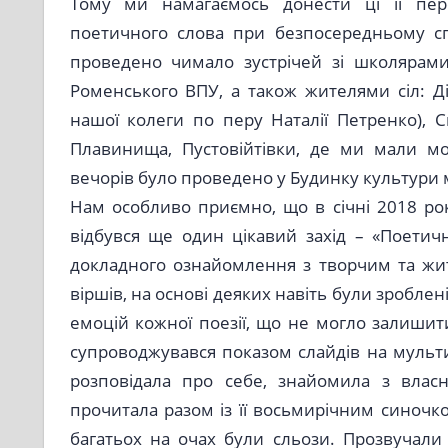
Тому ми намагаємось донести ці її пере
поетичного слова при безпосередньому с
проведено чимало зустрічей зі школярами
Роменського ВПУ, а також жителями сіл: Ді
нашої колеги по перу Наталії Петренко), С
Плавинища, Пустовійтівки, де ми мали мо
вечорів було проведено у Будинку культури м
Нам особливо приємно, що в січні 2018 ро
відбувся ще один цікавий захід – «Поети
докладного ознайомлення з творчим та жи
віршів, на основі деяких навіть були зроблен
емоцій кожної поезії, що не могло залишит
супроводжувався показом слайдів на мульт
розповідала про себе, знайомила з власн
прочитала разом із її восьмирічним синочк
багатьох на очах були сльози. Прозвучали