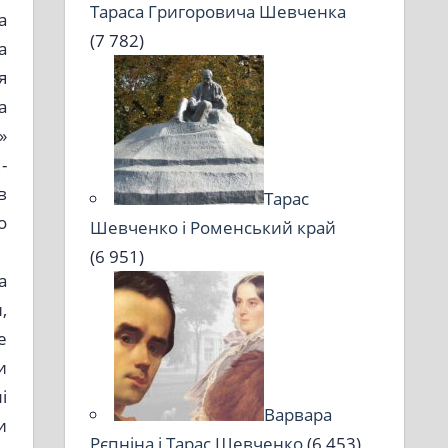
Тараса Григоровича Шевченка
а
(7 782)
а
я
а
»
-
в
Тарас
о
Шевченко і Роменський край
(6 951)
а
,
е
и
і
Варвара
и
Рєпніна і Тарас Шевченко
(6 453)