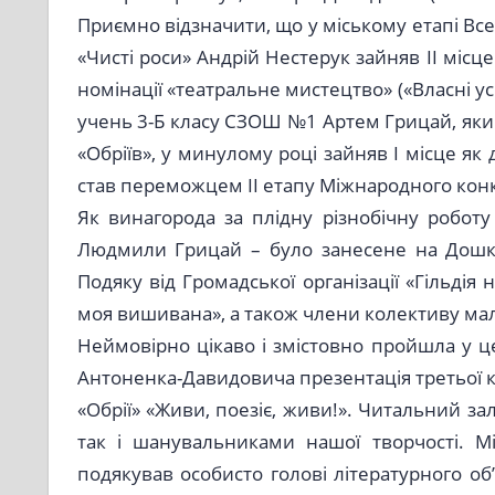
Приємно відзначити, що у міському етапі Все
«Чисті роси» Андрій Нестерук зайняв ІІ місце
номінації «театральне мистецтво» («Власні у
учень 3-Б класу СЗОШ №1 Артем Грицай, який
«Обріїв», у минулому році зайняв І місце як
став переможцем ІІ етапу Міжнародного конку
Як винагорода за плідну різнобічну роботу
Людмили Грицай – було занесене на Дошку
Подяку від Громадської організації «Гільдія
моя вишивана», а також члени колективу мал
Неймовірно цікаво і змістовно пройшла у це
Антоненка-Давидовича презентація третьої к
«Обрії» «Живи, поезіє, живи!». Читальний з
так і шанувальниками нашої творчості. Мі
подякував особисто голові літературного об