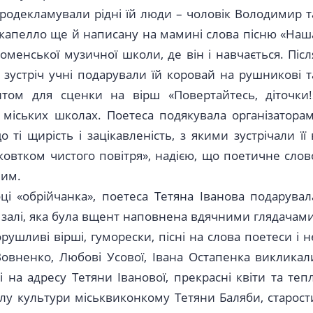
родекламували рідні їй люди – чоловік Володимир т
 акапелло ще й написану на мамині слова пісню «Наш
Роменської музичної школи, де він і навчається. Післ
зустріч учні подарували їй коровай на рушникові т
зитом для сценки на вірш «Повертайтесь, діточки!
 міських школах. Поетеса подякувала організаторам
ті щирість і зацікавленість, з якими зустрічали її 
ковтком чистого повітря», надією, що поетичне слов
шим.
і «обрійчанка», поетеса Тетяна Іванова подарувал
й залі, яка була вщент наповнена вдячними глядачами
ушливі вірші, гуморески, пісні на слова поетеси і н
Вовненко, Любові Усової, Івана Остапенка викликал
на адресу Тетяни Іванової, прекрасні квіти та тепл
лу культури міськвиконкому Тетяни Баляби, старост