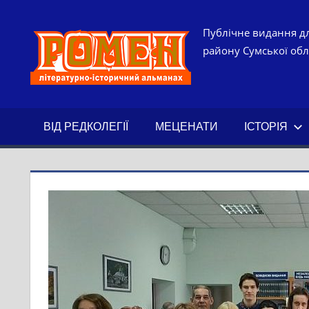
Skip
to
РОМЕН.
Публічне видання дл
content
району Сумської обла
ЛІТЕРАТ
ІСТОРИ
ВІД РЕДКОЛЕГІЇ
МЕЦЕНАТИ
ІСТОРІЯ
АЛЬМАН