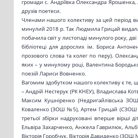
громади с. Андріївка Олександра Ярошенка, 
друзів поетеси.
Членами нашого колективу за цей період ви
минулий 2018 р. Так Людмила Грицай видала 
побачила світ у листопаді минулого року, дві 
бібліотеці для дорослих ім. Бориса Антон
прозового слова та колег по перу). Олексан
яких – у минулому році, Валентина Бородько 
поезій Лариси Вовненко.
Вагомим здобутком нашого колективу є те,
– Андрій Нестерук (РК КНЕУ), Владислава Ко
Максим Кушніренко (Недригайлівська ЗОШ),
Коваленко (ЗОШ №5), Артем Грицай (СЗОШ №1
третьої збірки надруковані вперше вірші д
Ельвіра Захарченко, Анжела Гаврилюк, Альбі
Вікторія Горобчук, Вікторія Давиденко (ЗОШ