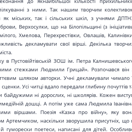
конання до якнайбільшої кількості прихильникі
пілкуванні з ними. Так нашим творчим колективо
 як міських, так і сільських шкіл, з учнями ДПТН
брови, Верхосулки, що на Білопільщині (з ініціатив
мілого, Хмелова, Перехрестівки, Овлашів, Калинівки
жливість декламувати свої вірші. Декілька творчи
іста.
ку в Пустовійтівській ЗОШ ім. Петра Калнишевськог
чними стежками Людмили Грицай». Розпочався він 
ттєвим шляхом авторки. Учні декламували чимало ї
і сценки. Усі читці вдало передали глибину почуттів т
и байдужими ні дорослих, ні школярів. Кожен висту
имедійній дошці. А потім уже сама Людмила Іванівн
ими віршами. Поезія «Казка про війну», яку вон
ом Артемчиком, наскільки зворушила присутніх, що 
 й гуморески поетеси, написані для дітей. Особлив