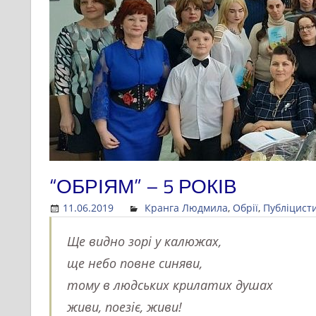
“ОБРІЯМ” – 5 РОКІВ
11.06.2019
Admin
Кранга Людмила
,
Обрії
,
Публіцист
Ще видно зорі у калюжах,
ще небо повне синяви,
тому в людських крилатих душах
живи, поезіє, живи!