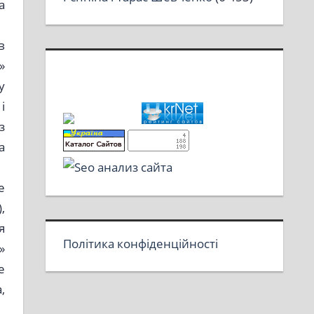
а
в
»
у
і
з
а
е
,
я
Політика конфіденційності
»
е
,