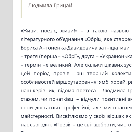
Людмила Грицай
«Живи, поезіє, живи!» – з такою назвою
літературного об’єднання «Обрії», яке створе
Бориса Антоненка-Давидовича за ініціативи 
– третя (перша – «Обрії», друга – «Україноньк
– термін не великий. Але скільки цікавих зус
цей період провів наш творчий колект
особливостей віршоутворення: ямб, хорей, 
наш керівник, відома поетеса – Людмила Гриц
стажем, чи початківці – відчули позитивні 
вони достатньо професійні, але ми прагн
майстерності. Висвітлюємо у своїх віршах як
нас сьогодні. «Поезія – це світ доброти, чист