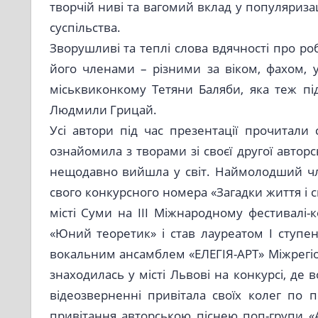
творчій ниві та вагомий вклад у популяризац
суспільства.
Зворушливі та теплі слова вдячності про ро
його членами – різними за віком, фахом, 
міськвиконкому Тетяни Баляби, яка теж під
Людмили Грицай.
Усі автори під час презентації прочитали
ознайомила з творами зі своєї другої авторс
нещодавно вийшла у світ. Наймолодший чл
свого конкурсного номера «Загадки життя і см
місті Суми на ІІІ Міжнародному фестивалі-
«Юний теоретик» і став лауреатом І ступе
вокальним ансамблем «ЕЛЕГІЯ-АРТ» Міжрегі
знаходилась у місті Львові на конкурсі, де
відеозверненні привітала своїх колег по 
привітання авторською піснею поп-групи «A