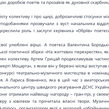
ію доробків поетів та прозаїків як духовної скарбниц
боту колективу і про щирі, доброзичливі стосунки мі
уподобаннями прозвучали з вуст начальника відділ
креслила роль і заслуги керівника «Обріїв» поетес
 свої улюблені вірші. А поетеса Валентина Бородьк
ької поетичної збірки «На життєвих перехрестях», як
ен колективу Артем Грицай продекламував частин
ерті Моцарта», з яким він у березні місяці виступав 
конкурсі театрально-музичного мистецтва в номінаці
ня. А Лариса Вовненко, яка в цей час з аматорськи
онального центру швидкого реагування ДСНС Україн
 вони отримали найвищу нагороду – гран-прі, у своєм
перу з ювілеєм та прочитала власні твори. Музичн
-minor», організатором якої є молодий «обрійчанин