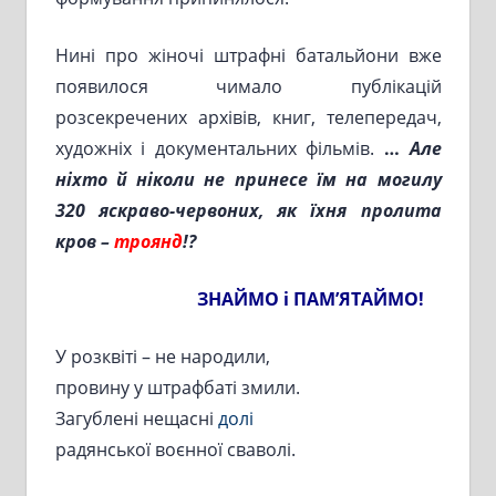
Нині про жіночі штрафні батальйони вже
появилося чимало публікацій
розсекречених архівів, книг, телепередач,
художніх і документальних фільмів.
…
Але
ніхто й ніколи не принесе їм на могилу
320 яскраво-червоних, як їхня пролита
кров –
троянд
!?
ЗНАЙМО і ПАМ’ЯТАЙМО!
У розквіті – не народили,
провину у штрафбаті змили.
Загублені нещасні
долі
радянської воєнної сваволі.