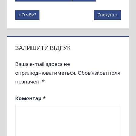
Навігація
Previous
Next
О чём?
Спокута
Post:
Post:
записів
ЗАЛИШИТИ ВІДГУК
Ваша e-mail адреса не
оприлюднюватиметься.
Обов’язкові поля
позначені
*
Коментар
*