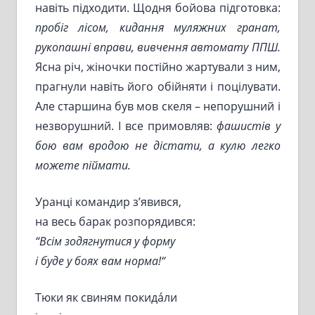
навіть підходити. Щодня бойова підготовка:
пробіг лісом, кидання муляжних гранат,
рукопашні вправи, вивчення автомату ППШ.
Ясна річ, жіночки постійно жартували з ним,
прагнули навіть його обійняти і поцілувати.
Але старшина був мов скеля – непорушний і
незворушний. І все примовляв:
фашистів у
бою вам вродою не дістати, а кулю легко
можете піймати.
Уранці командир з’явився,
на весь барак розпорядився:
“Всім зодягнутися у
форму
і буде у боях вам норма!
“
Тюки як свиням покидáли