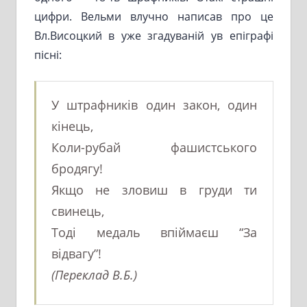
цифри. Вельми влучно написав про це
Вл.Висоцкий в уже згадуваній ув епіграфі
пісні:
У штрафників один закон, один
кінець,
Коли-рубай фашистського
бродягу!
Якщо не зловиш в груди ти
свинець,
Тоді медаль впіймаєш “За
відвагу”!
(Переклад В.Б.)