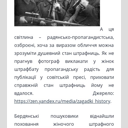
А ця
світлина – радянсько-пропагандистська,
озброєні, хоча за виразом обличчя можна
зрозуміти душевний стан штрафниць. Як не
прагнув фотограф виклакати у жінок
штрафбату пропагандську радість для
публікації у совітській пресі, приховати
справжній стан штрафниць йому не
вдалося. Джерело:
https://zen.yandex.ru/media/zagadki_history
.
Бердянські пошуковики віднайшли
поховання жіночого штрафного