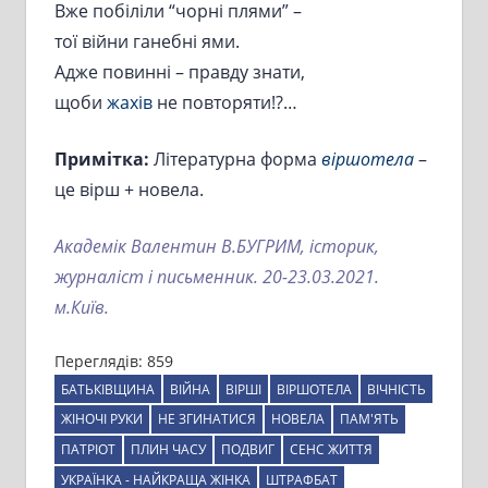
Вже побіліли “чорні плями” –
тої війни ганебні ями.
Адже повинні – правду знати,
щоби
жахів
не повторяти!?…
Примітка:
Літературна форма
віршотела
–
це вірш + новела.
Академік Валентин В.БУГРИМ, історик,
журналіст і письменник. 20-23.03.2021.
м.Київ.
Переглядів:
859
БАТЬКІВЩИНА
ВІЙНА
ВІРШІ
ВІРШОТЕЛА
ВІЧНІСТЬ
ЖІНОЧІ РУКИ
НЕ ЗГИНАТИСЯ
НОВЕЛА
ПАМ'ЯТЬ
ПАТРІОТ
ПЛИН ЧАСУ
ПОДВИГ
СЕНС ЖИТТЯ
УКРАЇНКА - НАЙКРАЩА ЖІНКА
ШТРАФБАТ