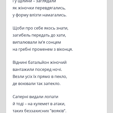
і у щілини – заглядали
як жіночки перевдягались,
у форму влізти намагались.
Щоби про себе якось знати,
загибель передать до хати,
випалювали ім’я сонцем
на гребні променем з віконця.
Віднині батальйон жіночий
вантажили посеред ночі.
Везли усіх їх прямо в пекло,
де воювали так запекло.
Саперні видали лопати
й тоді – на кулемет в атаки,
таких беззахисних ”вояків“.