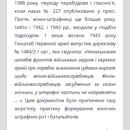
1988 року, періоду перебудови і гласності,
коли наказ № 227 опубліковано у пресі.
Проте, жінки-штрафниці ще більше року,
тобто і 1942, і 1943 рр., входили у подібні
підрозділи. І лише восени 1943 року
Генштаб Червоної армії випустив директиву
№ 1484/2 / орг., яка свідчила: «
Начальникам
штабів фронтів військових округів і окремих
армій про порядок виконання судових вироків
щодо жінок-військовослужбовців. Жінок-
військовослужбовців, засуджених за скоєні
злочини, у штрафні частини не направляти
… ».
Цим документом було припинено таку
жорстоку практику формування жіночих
штрафних рот і батальйонів.