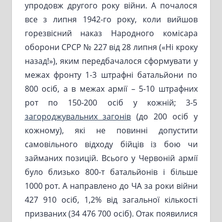
упродовж другого року війни. А почалося
все з липня 1942-го року, коли вийшов
горезвісний наказ Народного комісара
оборони СРСР № 227 від 28 липня («Ні кроку
назад!»), яким передбачалося сформувати у
межах фронту 1-3 штрафні батальйони по
800 осіб, а в межах армії – 5-10 штрафних
рот по 150-200 осіб у кожній; 3-5
загороджувальних загонів
(до 200 осіб у
кожному), які не повинні допустити
самовільного відходу бійців із бою чи
займаних позицій. Всього у Червоній армії
було близько 800-т батальйонів і більше
1000 рот. А направлено до ЧА за роки війни
427 910 осіб, 1,2% від загальної кількості
призваних (34 476 700 осіб). Отак появилися