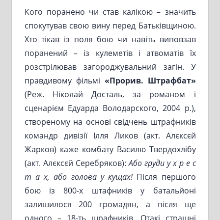
Кого поранено чи став калікою – значить
спокутував свою вину перед Батьківщиною.
Хто тікав із поля бою чи навіть виповзав
поранений – із кулеметів і атвоматів їх
розстрілював загороджувальний загін. У
правдивому фільмі
«Прорив. Штрафбат»
(Реж. Ніколай Досталь, за романом і
сценарієм Едуарда Володарского, 2004 р.),
створеному на основі свідчень штрафників
командр дивізії Ілля Ликов (акт. Алєксєй
Жарков) каже комбату Василю Твердохлібу
(акт. Алєксєй Серебряков):
Або груди у х р е с
т а х, або голова у кущах!
Після першого
бою із 800-х штафників у батальйоні
залишилося 200 громадян, а після ще
одного – 18-ть шрафників. Отакі страшні