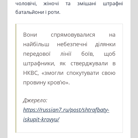
чоловічі, жіночі та змішані штрафні
батальйони і роти.
Вони спрямовувалися на
найбільш небезпечні ділянки
передової лінії боїв, щоб
штрафники, як стверджували в
НКВС, «змогли спокутувати свою
провину кров’ю».
Джерело:
https://russian7.ru/post/shtrafbaty-
iskupit-krovyu/