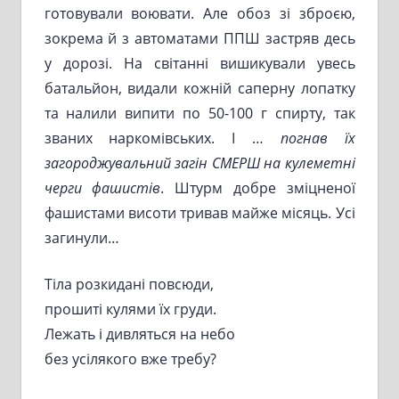
готовували воювати. Але обоз зі зброєю,
зокрема й з автоматами ППШ застряв десь
у дорозі. На світанні вишикували увесь
батальйон, видали кожній саперну лопатку
та налили випити по 50-100 г спирту, так
званих наркомівських. І …
погнав їх
загороджувальний загін СМЕРШ на кулеметні
черги фашистів
. Штурм добре зміцненої
фашистами висоти тривав майже місяць. Усі
загинули…
Тіла розкидані повсюди,
прошиті кулями їх груди.
Лежать і дивляться на небо
без усілякого вже требу?