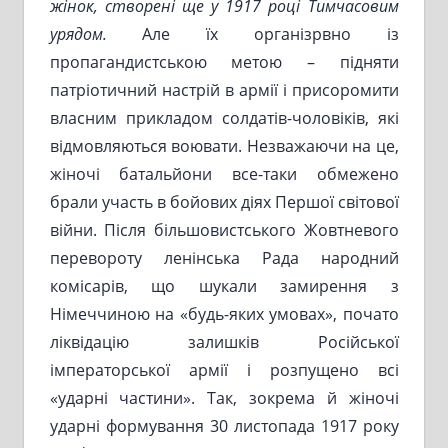
жінок, створені ще у 1917 році Тимчасовим
урядом.
Але їх організрвно із
пропагандистською метою – підняти
патріотичний настрій в армії і присоромити
власним прикладом солдатів-чоловіків, які
відмовляються воювати. Незважаючи на це,
жіночі батальйони все-таки обмежено
брали участь в бойових діях Першої світової
війни. Після більшовистського Жовтневого
перевороту ленінська Рада народний
комісарів, що шукали замирення з
Німеччиною на «будь-яких умовах», почато
ліквідацію залишків Російської
імператорської армії і розпущено всі
«ударні частини». Так, зокрема й жіночі
ударні формування 30 листопада 1917 року