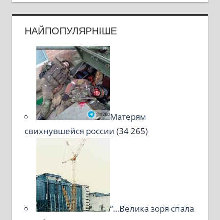
НАЙПОПУЛЯРНІШЕ
Матерям
свихнувшейся россии
(34 265)
“…Велика зоря спала