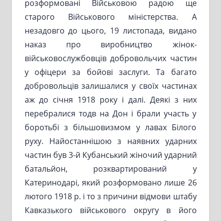
розформовані Військовою радою ще
старого Військового міністерства. А
незадовго до цього, 19 листопада, видано
наказ про виробництво жінок-
військовослужбовців добровольчих частин
у офіцери за бойові заслуги. Та багато
добровольців залишалися у своїх частинах
аж до січня 1918 року і далі. Деякі з них
перебралися тодв на Дон і брали участь у
боротьбі з більшовизмом у лавах Білого
руху. Найостаннішою з наявних ударних
частин був 3-й Кубанський жіночий ударний
батальйон, розквартирований у
Катеринодарі, який розформовано лише 26
лютого 1918 р. і то з причини відмови штабу
Кавказького військового округу в його