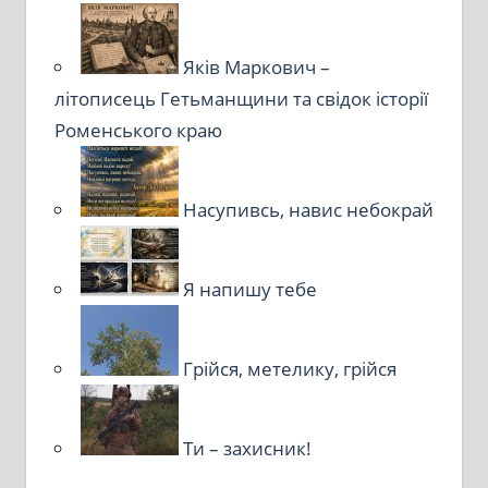
Яків Маркович –
літописець Гетьманщини та свідок історії
Роменського краю
Насупивсь, навис небокрай
Я напишу тебе
Грійся, метелику, грійся
Ти – захисник!