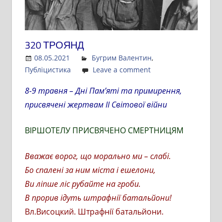
320 ТРОЯНД
08.05.2021
Admin
Бугрим Валентин
,
Публіцистика
Leave a comment
8-9 травня – Дні Пам’яті та примирення,
присвячені жертвам ІІ Світової війни
ВІРШОТЕЛУ ПРИСВЯЧЕНО СМЕРТНИЦЯМ
Вважає ворог, що морально ми – слабі.
Бо спалені за ним міста і ешелони,
Ви ліпше ліс рубайте на гроби.
В прорив ідуть штрафнії батальйони!
Вл.Висоцкий. Штрафнії батальйони.