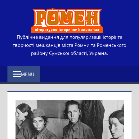
Skip
РОМЕ
to
content
ЛІТЕР
ІСТО
Публічне видання для популяризації історії та
творчості мешканців міста Ромни та Роменського
АЛЬМ
району Сумської області, Україна.
MENU