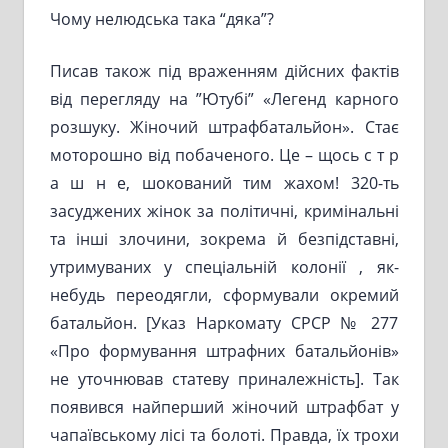
Чому нелюдська така “дяка”?
Писав також під враженням дійсних фактів
від перегляду на ”Ютубі” «Легенд карного
розшуку. Жіночий штрафбатальйон». Стає
моторошно від побаченого. Це – щось с т р
а ш н е, шокований тим жахом! 320-ть
засуджених жінок за політичні, кримінальні
та інші злочини, зокрема й безпідставні,
утримуваних у спеціальній колонії , як-
небудь переодягли, сформували окремий
батальйон. [Указ Наркомату СРСР № 277
«Про формування штрафних батальйонів»
не уточнював статеву приналежність]. Так
появився найперший жіночий штрафбат у
чапаївському лісі та болоті. Правда, їх трохи