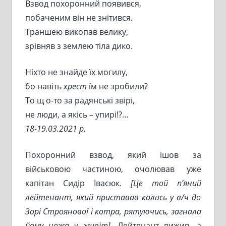
Взвод похоронний появився,
побаченим він не знітився.
Траншею викопав велику,
зрівняв з землею тіла дико.
Ніхто не знайде їх могилу,
бо навіть
хрест
їм не зробили?
То щ о-то за радянські звірі,
не люди, а якісь – упирі!?…
18-19.03.2021 р.
Похоронний взвод, який ішов за
військовою частиною, очолював уже
капітан Сидір Івасюк.
[
Це той п’яний
лейтенант, який приставав колись у в/ч до
Зорі Строянової і котра, рятуючись, загнала
йому ножа у живіт
]
.
Лейтенант вижив, а