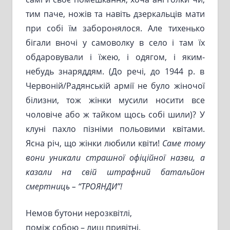
тим паче, ножів та навіть дзеркальців мати
при собі їм заборонялося. Але тихенько
бігали вночі у самоволку в село і там їх
обдаровували і їжею, і одягом, і яким-
небудь знаряддям. (До речі, до 1944 р. в
Червоній/Радянській армії не було жіночої
білизни, тож жінки мусили носити все
чоловіче або ж тайком щось собі шили)? У
клуні пахло пізніми польовими квітами.
Ясна річ, що жінки любили квіти!
Саме тому
вони уникали страшної офіційної назви, а
казали на свій штрафний батальйон
смертниць –
“
ТРОЯНДИ
”!
Немов бутони нерозквітлі,
поміж собою – лиш привітні.