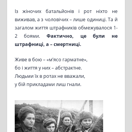
Із жіночих батальйонів і рот ніхто не
виживав, а з чоловічих – лише одиниці. Та й
загалом життя штрафників обмежувалося 1-
2 боями.
Фактично, це були не
штрафниці, а – смертниці.
Живе в бою – «м’ясо гарматне»,
бо і життя у них – абстрактне.
Людьми їх в ротах не вважали,
у бій прикладами лиш гнали.