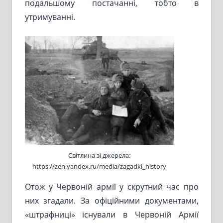
подальшому постачанні, тобто в
утримуванні.
Світлина зі джерела:
https://zen.yandex.ru/media/zagadki_history
Отож у Червоній армії у скрутний час про
них згадали. За офіційними документами,
«штрафниці» існували в Червоній Армії