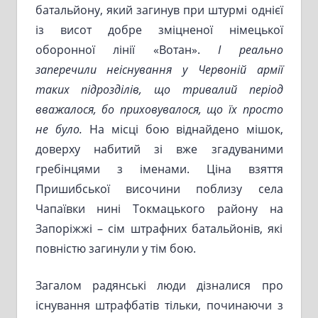
батальйону, який загинув при штурмі однієї
із висот добре зміцненої німецької
оборонної лінії «Вотан».
І реально
заперечили неіснування у Червоній армії
таких підрозділів, що тривалий період
вважалося, бо приховувалося, що їх просто
не було.
На місці бою віднайдено мішок,
доверху набитий зі вже згадуваними
гребінцями з іменами. Ціна взяття
Пришибської височини поблизу села
Чапаївки нині Токмацького району на
Запоріжжі – сім штрафних батальйонів, які
повністю загинули у тім бою.
Загалом радянські люди дізналися про
існування штрафбатів тільки, починаючи з