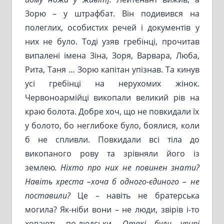
Зорю – у штрафбат. Він подивився на
полеглих, особистих речей і документів у
них не було. Тоді узяв гребінці, прочитав
випалені імена Зіна, Зоря, Варвара, Люба,
Рита, Таня … Зорю капітан упізнав. Та кинув
усі гребінці на нерухомих жінок.
Червоноармійці викопали великий рів на
краю болота. Добре хоч, що не повкидали їх
у болото, бо неглибоке було, боялися, коли
б не спливли. Повкидали всі тіла до
викопаного рову та зрівняли його із
землею
. Ніхто про них не повинен знати?
Навіть хреста –хоча б одного-єдиного – не
поставили?
Це – навіть не братерська
могила? Як-ніби вони – не люди, звірів і-то
ховають по-людськи.
Отакі були упирі