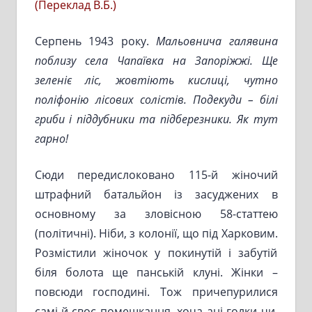
(Переклад В.Б.)
Серпень 1943 року.
Мальовнича галявина
поблизу села Чапаївка на Запоріжжі. Ще
зеленіє ліс, жовтіють кислиці, чутно
поліфонію лісових солістів. Подекуди – білі
гриби і піддубники та підберезники. Як тут
гарно!
Сюди передислоковано 115-й жіночий
штрафний батальйон із засуджених в
основному за зловісною 58-статтею
(політичні). Ніби, з колонії, що під Харковим.
Розмістили жіночок у покинутій і забутій
біля болота ще панській клуні. Жінки –
повсюди господині. Тож причепурилися
самі й своє помешкання, хоча ані голки чи,