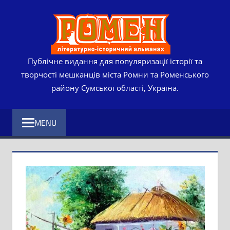
Skip
РОМЕ
to
content
ЛІТЕР
ІСТО
Публічне видання для популяризації історії та
творчості мешканців міста Ромни та Роменського
АЛЬМ
району Сумської області, Україна.
MENU