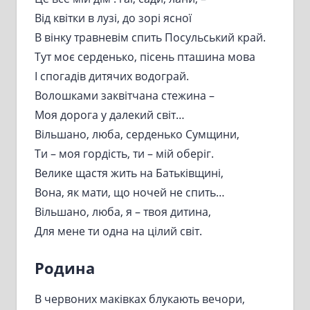
Від квітки в лузі, до зорі ясної
В вінку травневім спить Посульський край.
Тут моє серденько, пісень пташина мова
І спогадів дитячих водограй.
Волошками заквітчана стежина –
Моя дорога у далекий світ…
Вільшано, люба, серденько Сумщини,
Ти – моя гордість, ти – мій оберіг.
Велике щастя жить на Батьківщині,
Вона, як мати, що ночей не спить…
Вільшано, люба, я – твоя дитина,
Для мене ти одна на цілий світ.
Родина
В червоних маківках блукають вечори,