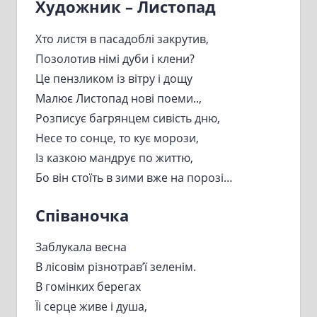
Художник – Листопад
Хто листя в пасадоблі закрутив,
Позолотив німі дуби і клени?
Це пензликом із вітру і дощу
Малює Листопад нові поеми..,
Розписує багрянцем сивість дню,
Несе то сонце, то кує морози,
Із казкою мандрує по життю,
Бо він стоїть в зими вже на порозі…
Співаночка
Заблукала весна
В лісовім різнотрав’ї зеленім.
В гомінких берегах
Їі серце живе і душа,