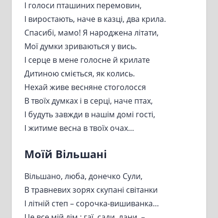
І голоси пташиних перемовин,
І виростають, наче в казці, два крила.
Спасибі, мамо! Я народжена літати,
Мої думки зриваються у вись.
І серце в мене голосне й крилате
Дитиною сміється, як колись.
Нехай живе весняне стоголосся
В твоїх думках і в серці, наче птах,
І будуть завжди в нашім домі гості,
І житиме весна в твоїх очах…
Моїй Вільшані
Вільшано, люба, донечко Сули,
В травневих зорях скупані світанки
І літній степ – сорочка-вишиванка…
Це все мій дім : гаї, сади, лани, –