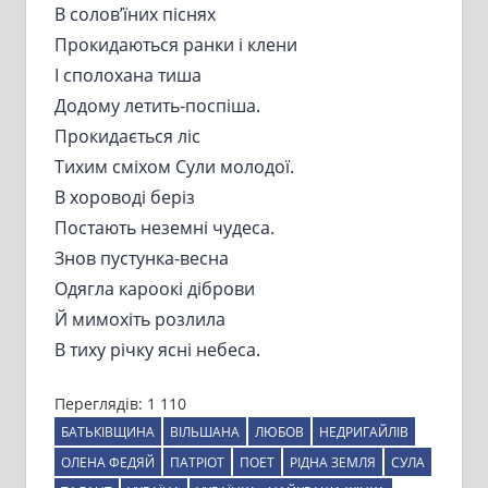
В солов’їних піснях
Прокидаються ранки і клени
І сполохана тиша
Додому летить-поспіша.
Прокидається ліс
Тихим сміхом Сули молодої.
В хороводі беріз
Постають неземні чудеса.
Знов пустунка-весна
Одягла кароокі діброви
Й мимохіть розлила
В тиху річку ясні небеса.
Переглядів:
1 110
БАТЬКІВЩИНА
ВІЛЬШАНА
ЛЮБОВ
НЕДРИГАЙЛІВ
ОЛЕНА ФЕДЯЙ
ПАТРІОТ
ПОЕТ
РІДНА ЗЕМЛЯ
СУЛА