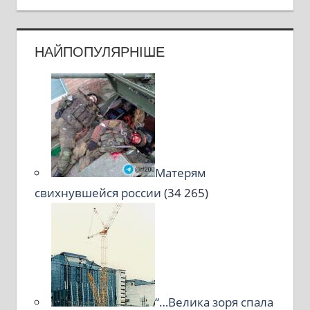
НАЙПОПУЛЯРНІШЕ
Матерям
свихнувшейся россии
(34 265)
“…Велика зоря спала