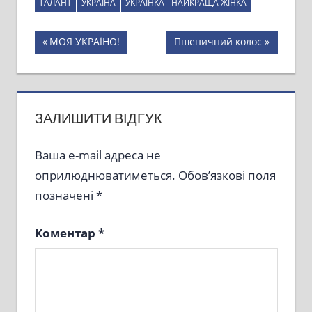
ТАЛАНТ
УКРАЇНА
УКРАЇНКА - НАЙКРАЩА ЖІНКА
Навігація
Previous
Next
МОЯ УКРАЇНО!
Пшеничний колос
Post:
Post:
записів
ЗАЛИШИТИ ВІДГУК
Ваша e-mail адреса не
оприлюднюватиметься.
Обов’язкові поля
позначені
*
Коментар
*