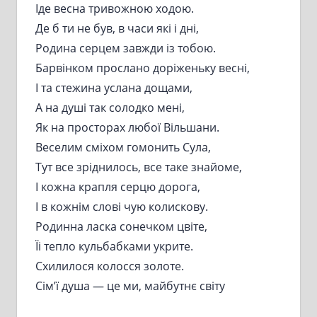
Іде весна тривожною ходою.
Де б ти не був, в часи які і дні,
Родина серцем завжди із тобою.
Барвінком прослано доріженьку весні,
І та стежина услана дощами,
А на душі так солодко мені,
Як на просторах любої Вільшани.
Веселим сміхом гомонить Сула,
Тут все зріднилось, все таке знайоме,
І кожна крапля серцю дорога,
І в кожнім слові чую колискову.
Родинна ласка сонечком цвіте,
Їі тепло кульбабками укрите.
Схилилося колосся золоте.
Сім’ї душа — це ми, майбутнє світу