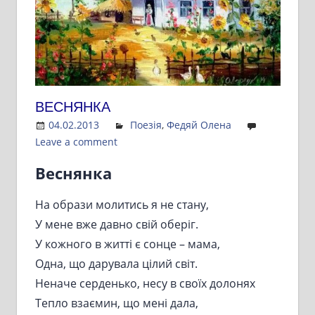
ВЕСНЯНКА
04.02.2013
Admin
Поезія
,
Федяй Олена
Leave a comment
Веснянка
На образи молитись я не стану,
У мене вже давно свій оберіг.
У кожного в житті є сонце – мама,
Одна, що дарувала цілий світ.
Неначе серденько, несу в своїх долонях
Тепло взаємин, що мені дала,