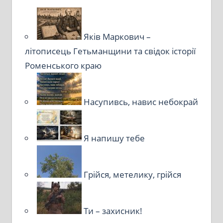
Яків Маркович –
літописець Гетьманщини та свідок історії
Роменського краю
Насупивсь, навис небокрай
Я напишу тебе
Грійся, метелику, грійся
Ти – захисник!