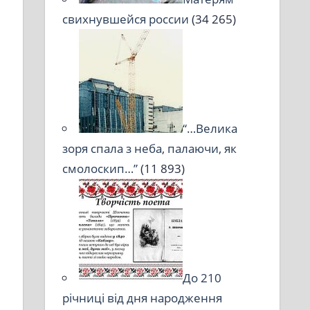
свихнувшейся россии
(34 265)
“…Велика
зоря спала з неба, палаючи, як
смолоскип…”
(11 893)
До 210
річниці від дня народження