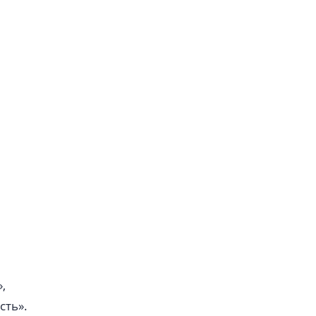
,
сть».