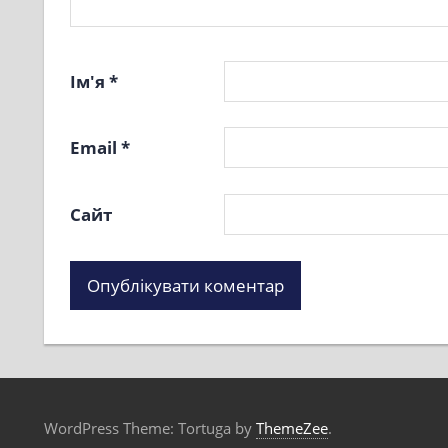
Ім'я
*
Email
*
Сайт
WordPress Theme: Tortuga by
ThemeZee
.