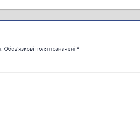
Post:
.
Обов’язкові поля позначені
*