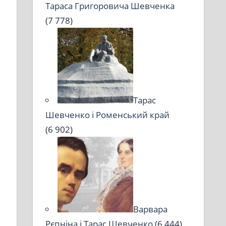
Тараса Григоровича Шевченка
(7 778)
Тарас
Шевченко і Роменський край
(6 902)
Варвара
Рєпніна і Тарас Шевченко
(6 444)