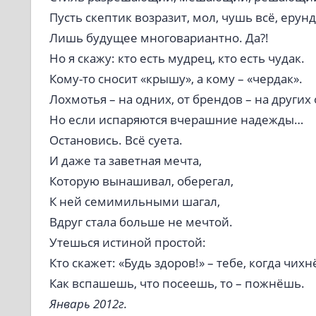
Пусть скептик возразит, мол, чушь всё, ерунд
Лишь будущее многовариантно. Да?!
Но я скажу: кто есть мудрец, кто есть чудак.
Кому-то сносит «крышу», а кому – «чердак».
Лохмотья – на одних, от брендов – на других
Но если испаряются вчерашние надежды…
Остановись. Всё суета.
И даже та заветная мечта,
Которую вынашивал, оберегал,
К ней семимильными шагал,
Вдруг стала больше не мечтой.
Утешься истиной простой:
Кто скажет: «Будь здоров!» – тебе, когда чих
Как вспашешь, что посеешь, то – пожнёшь.
Январь 2012г.