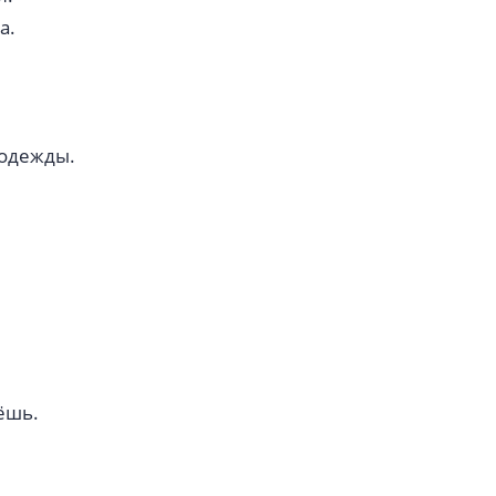
а.
 одежды.
нёшь.