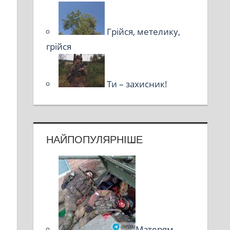
Грійся, метелику,
грійся
Ти – захисник!
НАЙПОПУЛЯРНІШЕ
Матерям