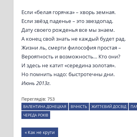
Если «белая горячка» – хворь земная.
Если звёзд паденье – это звездопад.
Дату своего рожденья все мы знаем.
А конец свой знать не каждый будет рад.
Жизни ль, смерти философия простая –
Вероятность и возможность… Кто они?
И здесь не катит «середина золотая».
Но помнить надо: быстротечны дни.
Июнь 2013г.
Переглядів:
753
ВАЛЕНТИНА ДОНЕЦКАЯ
ВІЧНІСТЬ
ЖИТТЄВИЙ ДОСВІД
ПА
ЧЕРЕДА РОКІВ
Навігація
Previous
Как не крути