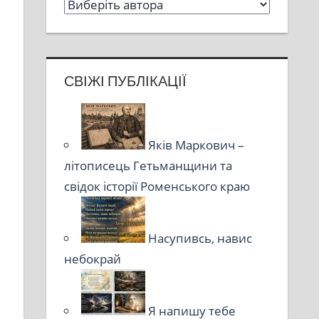
СВІЖІ ПУБЛІКАЦІЇ
Яків Маркович –
літописець Гетьманщини та
свідок історії Роменського краю
Насупивсь, навис
небокрай
Я напишу тебе