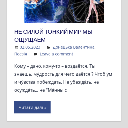
НЕ СИЛОЙ ТОНКИЙ МИР МЫ
ОЩУЩАЕМ
02.05.2023
Admin
Донецька Валентина
,
Поезія
Leave a comment
Кому – дано́, кому́-то – воздаётся. Ты
зна́ешь, му́дрость для чего даётся ? Чтоб у́м
и чу́вства побеждать. Не убежда́ть, не
осужда́ть.., не “Ма́нны с
Читати далі