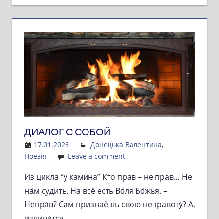
ДИАЛОГ С СОБОЙ
17.01.2026
Admin
Донецька Валентина
,
Поезія
Leave a comment
Из цикла “у ками́на” Кто прав – не пра́в… Не
на́м судить. На всё есть Во́ля Бо́жья. –
Непра́в? Са́м признаёшь свою неправоту́? А,
извини́тся