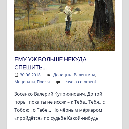
ЕМУ УЖ БОЛЬШЕ НЕКУДА
СПЕШИТЬ…
30.06.2018
Admin
Донецька Валентина
,
Меценати
,
Поезія
Leave a comment
Зосенко Валерий Куприянович. До той
поры, пока ты не иссяк – к Тебе., Тебя., с
Тобою., о Тебе… Но чёрным ма́ркером
«пройдётся» по судьбе Какой-нибудь