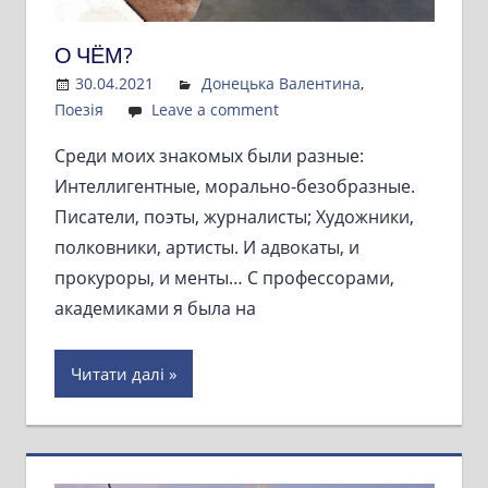
О ЧЁМ?
30.04.2021
Admin
Донецька Валентина
,
Поезія
Leave a comment
Среди моих знакомых были разные:
Интеллигентные, морально-безобразные.
Писатели, поэты, журналисты; Художники,
полковники, артисты. И адвокаты, и
прокуроры, и менты… С профессорами,
академиками я была на
Читати далі