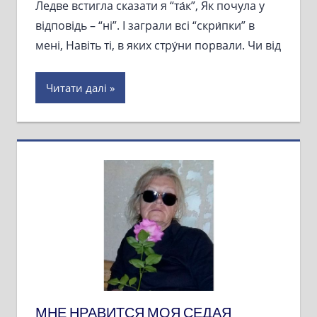
Ледве встигла сказати я “та́к”, Як почула у
відповідь – “ні”. І заграли всі “скри́пки” в
мені, Навіть ті, в яких стру́ни порвали. Чи від
Читати далі
МНЕ НРАВИТСЯ МОЯ СЕДАЯ