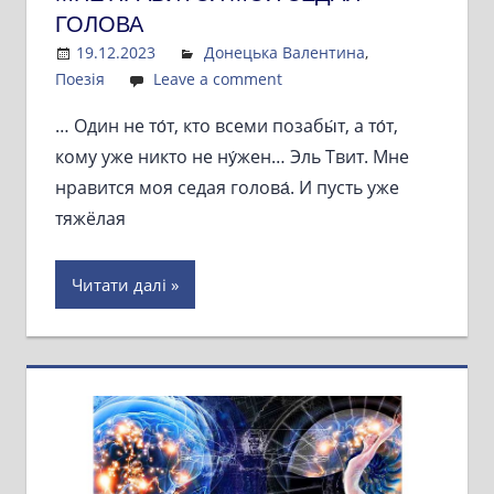
ГОЛОВА
19.12.2023
Admin
Донецька Валентина
,
Поезія
Leave a comment
… Один не то́т, кто всеми позабы́т, а то́т,
кому уже никто не ну́жен… Эль Твит. Мне
нравится моя седая голова́. И пусть уже
тяжёлая
Читати далі