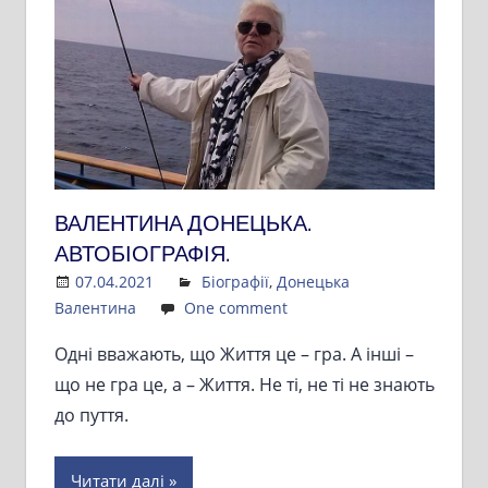
ВАЛЕНТИНА ДОНЕЦЬКА.
АВТОБІОГРАФІЯ.
07.04.2021
Admin
Біографії
,
Донецька
Валентина
One comment
Одні вважають, що Життя це – гра. А інші –
що не гра це, а – Життя. Не ті, не ті не знають
до пуття.
Читати далі