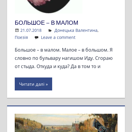
БОЛЬШОЕ – В МАЛОМ
21.07.2018
Admin
Донецька Валентина
,
Поезія
Leave a comment
Большое – в малом. Малое – в большом. Я
словно по бульвару нагишом Иду. Сгораю
от стыда. Откуда и куда? Да в том то и
Читати далі