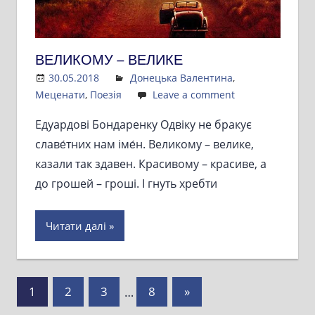
ВЕЛИКОМУ – ВЕЛИКЕ
30.05.2018
Admin
Донецька Валентина
,
Меценати
,
Поезія
Leave a comment
Едуардові Бондаренку Одвіку не бракує
славе́тних нам іме́н. Великому – велике,
казали так здавен. Красивому – красиве, а
до грошей – гроші. І гнуть хребти
Читати далі
Пагінація
Next
1
2
3
…
8
»
Posts