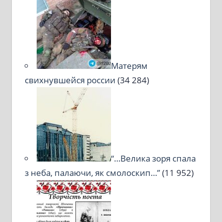
Матерям
свихнувшейся россии
(34 284)
“…Велика зоря спала
з неба, палаючи, як смолоскип…”
(11 952)