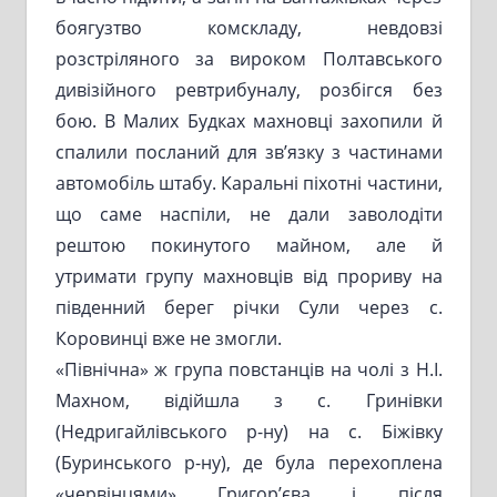
боягузтво комскладу, невдовзі
розстріляного за вироком Полтавського
дивізійного ревтрибуналу, розбігся без
бою. В Малих Будках махновці захопили й
спалили посланий для зв’язку з частинами
автомобіль штабу. Каральні піхотні частини,
що саме наспіли, не дали заволодіти
рештою покинутого майном, але й
утримати групу махновців від прориву на
південний берег річки Сули через с.
Коровинці вже не змогли.
«Північна» ж група повстанців на чолі з Н.І.
Махном, відійшла з с. Гринівки
(Недригайлівського р-ну) на с. Біжівку
(Буринського р-ну), де була перехоплена
«червінцями» Григор’єва і після