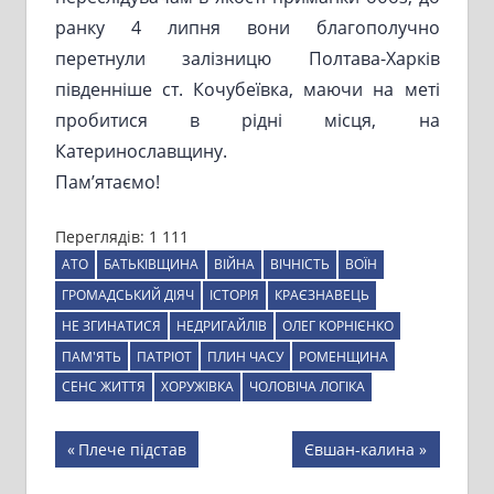
ранку 4 липня вони благополучно
перетнули залізницю Полтава-Харків
південніше ст. Кочубеївка, маючи на меті
пробитися в рідні місця, на
Катеринославщину.
Пам’ятаємо!
Переглядів:
1 111
АТО
БАТЬКІВЩИНА
ВІЙНА
ВІЧНІСТЬ
ВОЇН
ГРОМАДСЬКИЙ ДІЯЧ
ІСТОРІЯ
КРАЄЗНАВЕЦЬ
НЕ ЗГИНАТИСЯ
НЕДРИГАЙЛІВ
ОЛЕГ КОРНІЄНКО
ПАМ'ЯТЬ
ПАТРІОТ
ПЛИН ЧАСУ
РОМЕНЩИНА
СЕНС ЖИТТЯ
ХОРУЖІВКА
ЧОЛОВІЧА ЛОГІКА
Навігація
Previous
Next
Плече підстав
Євшан-калина
Post:
Post: