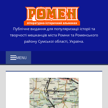
Skip
РОМЕ
to
content
ЛІТЕР
ІСТО
Публічне видання для популяризації історії та
творчості мешканців міста Ромни та Роменського
АЛЬМ
району Сумської області, Україна.
MENU