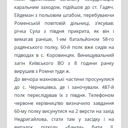
каральним заходом, підійшов до ст. Гадяч.
Ейдеман з польовим штабом, перебуваючи
Роменській повітовій дільниці, з’ясував:
річка Сула з півдня прикрита, як він і
вимагав раніше, 1-им батальйоном 58-го
радянського полку, 60-й полк вже сидів на
підводах в с. Коровинцях. Винищувальний
загін Київського ВО з 8 години ранку
вирушив з Ромни туди ж.
До вечора махновські частини просунулися
до с. Чернишівка, де і заночували. 487-й
полк переслідував їх з півдня. Телефоном
червоне керівництво визначило завдання
60-му полку висунутися на 2 версти на захід
Недригайлова, стати там у засідку і на
випадок підходу «банди» бити її,