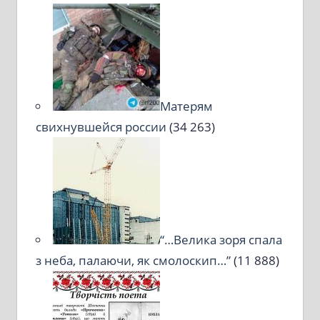
Матерям
свихнувшейся россии
(34 263)
“…Велика зоря спала
з неба, палаючи, як смолоскип…”
(11 888)