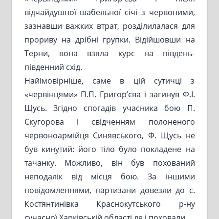
відчайдушної шабельної січі з червоними,
зазнавши важких втрат, розділилалася для
прориву на дрібні групки. Відійшовши на
Терни, вона взяла курс на південь-
південний схід.
Найімовірніше, саме в цій сутичці з
«червінцями» П.П. Григор’єва і загинув Ф.І.
Щусь. Згідно спогадів учасника бою П.
Скугорова і свідченням полоненого
червоноармійця Синявського, Ф. Щусь не
був кинутий: його тіло було покладене на
тачанку. Можливо, він був похований
неподалік від місця бою. За іншими
повідомленнями, партизани довезли до с.
Костянтинівка Краснокутського р-ну
сучасної Харківській області де і поховали.