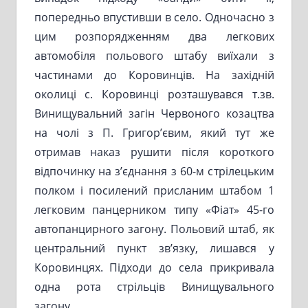
попередньо впустивши в село. Одночасно з
цим розпорядженням два легкових
автомобіля польового штабу виїхали з
частинами до Коровинців. На західній
околиці с. Коровинці розташувався т.зв.
Винищувальний загін Червоного козацтва
на чолі з П. Григор’євим, який тут же
отримав наказ рушити після короткого
відпочинку на з’єднання з 60-м стрілецьким
полком і посилений присланим штабом 1
легковим панцерником типу «Фіат» 45-го
автопанцирного загону. Польовий штаб, як
центральний пункт зв’язку, лишався у
Коровинцях. Підходи до села прикривала
одна рота стрільців Винищувального
загону.