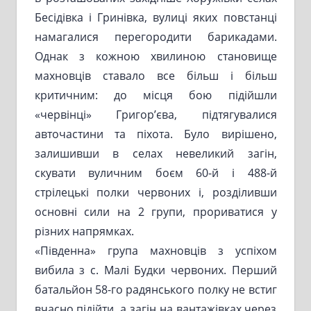
Бесідівка і Гринівка, вулиці яких повстанці
намагалися перегородити барикадами.
Однак з кожною хвилиною становище
махновців ставало все більш і більш
критичним: до місця бою підійшли
«червінці» Григор’єва, підтягувалися
авточастини та піхота. Було вирішено,
залишивши в селах невеликий загін,
скувати вуличним боєм 60-й і 488-й
стрілецькі полки червоних і, розділивши
основні сили на 2 групи, прориватися у
різних напрямках.
«Південна» група махновців з успіхом
вибила з с. Малі Будки червоних. Перший
батальйон 58-го радянського полку не встиг
вчасно підійти, а загін на вантажівках через