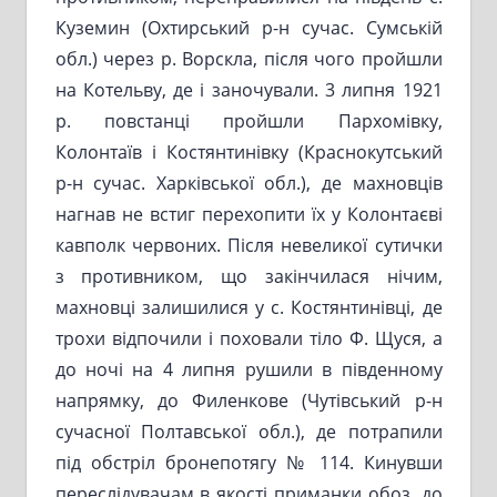
Куземин (Охтирський р-н сучас. Сумській
обл.) через р. Ворскла, після чого пройшли
на Котельву, де і заночували. 3 липня 1921
р. повстанці пройшли Пархомівку,
Колонтаїв і Костянтинівку (Краснокутський
р-н сучас. Харківської обл.), де махновців
нагнав не встиг перехопити їх у Колонтаєві
кавполк червоних. Після невеликої сутички
з противником, що закінчилася нічим,
махновці залишилися у с. Костянтинівці, де
трохи відпочили і поховали тіло Ф. Щуся, а
до ночі на 4 липня рушили в південному
напрямку, до Филенкове (Чутівський р-н
сучасної Полтавської обл.), де потрапили
під обстріл бронепотягу № 114. Кинувши
переслідувачам в якості приманки обоз, до