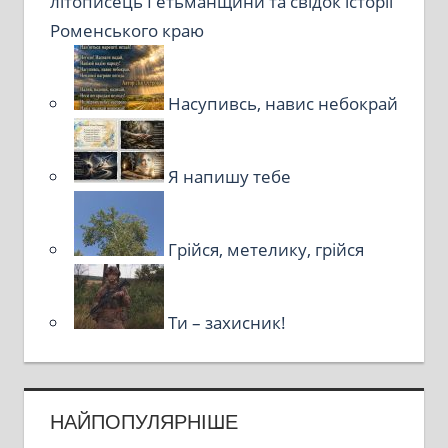
літописець Гетьманщини та свідок історії
Роменського краю
Насупивсь, навис небокрай
Я напишу тебе
Грійся, метелику, грійся
Ти – захисник!
НАЙПОПУЛЯРНІШЕ