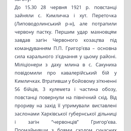
До 15.30 28 червня 1921 р. повстанці
зайняли с. Кимличка і хут. Переточка
(Липоводолинський р-н), але потрапили
червону пастку. Першим удар махновцям
завдав загін Червоного козацтва під
командуванням П.П. Григор’єва – основна
сила карального з’єднання у цьому районі.
Міліціонери з даху млина в с. Сакуниха
повідомили про кавалерійський бій у
Кимличках. Втративши у бойовому зіткненні
56 бійців, 3 кулемета і частина обозу,
повстанці повернули на північний схід. Від
прориву на захід її утримували виставлені
заслонами Харківської губернської дільниці
і загін “червонців” Григор’єва.
Промайнувши з боями сходом сучасних