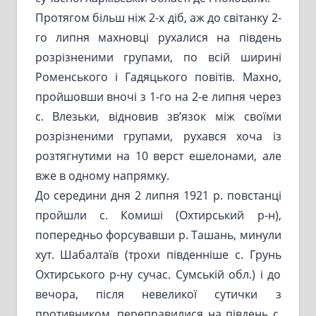
Протягом більш ніж 2-х діб, аж до світанку 2-
го липня махновці рухалися на південь
розрізненими групами, по всій ширині
Роменського і Гадяцького повітів. Махно,
пройшовши вночі з 1-го на 2-е липня через
с. Влезьки, відновив зв’язок між своїми
розрізненими групами, рухався хоча із
розтягнутими на 10 верст ешелонами, але
вже в одному напрямку.
До середини дня 2 липня 1921 р. повстанці
пройшли с. Комиші (Охтирський р-н),
попередньо форсувавши р. Ташань, минули
хут. Шабалтаїв (трохи південніше с. Грунь
Охтирського р-ну сучас. Сумській обл.) і до
вечора, після невеликої сутички з
противником, переправилися на південь с.