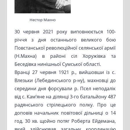
Нестор Махно
30 червня 2021 року виповнюється 100-
річчя з дня останнього великого бою
Повстанської революційної селянської армії
(Н.Махна) в районі сіл Хоружівка та
Беседівка нинішньої Сумської області.
Вранці 27 червня 1921 р., вийшовши із с.
Влезьки (Лебединського р-ну), махновці до
середини дня форсували р. Псел неподалік
від с. Кам’яне на ділянці 3-го батальйону 487
радянського стрілецького полку. Про це
доповів начальник повітової дільниці о 14
год. 30 хв. щойно потяг Роберта Ейдемана,
який здійснював загальну координацію