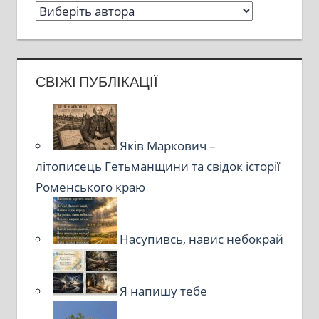
СВІЖІ ПУБЛІКАЦІЇ
Яків Маркович –
літописець Гетьманщини та свідок історії
Роменського краю
Насупивсь, навис небокрай
Я напишу тебе