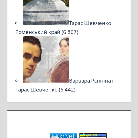
Тарас Шевченко і
Роменський край
(6 867)
Варвара Рєпніна і
Тарас Шевченко
(6 442)