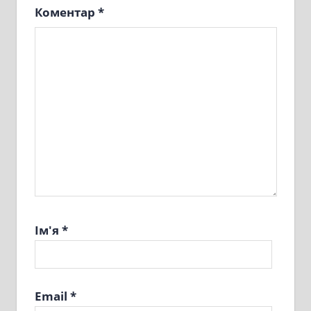
Коментар
*
Ім'я
*
Email
*