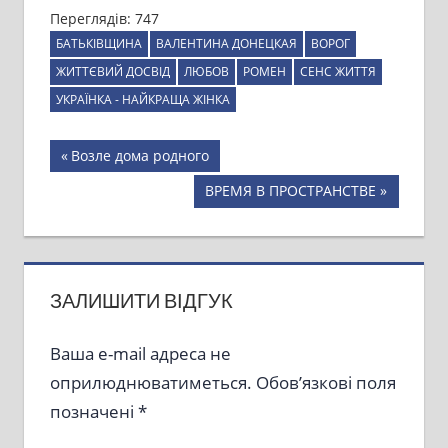
Переглядів:
747
БАТЬКІВЩИНА
ВАЛЕНТИНА ДОНЕЦКАЯ
ВОРОГ
ЖИТТЄВИЙ ДОСВІД
ЛЮБОВ
РОМЕН
СЕНС ЖИТТЯ
УКРАЇНКА - НАЙКРАЩА ЖІНКА
Навігація
Previous
Возле дома родного
Post:
записів
Next
ВРЕМЯ В ПРОСТРАНСТВЕ
Post:
ЗАЛИШИТИ ВІДГУК
Ваша e-mail адреса не
оприлюднюватиметься.
Обов’язкові поля
позначені
*