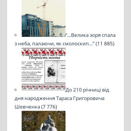
“…Велика зоря спала
з неба, палаючи, як смолоскип…”
(11 885)
До 210 річниці від
дня народження Тараса Григоровича
Шевченка
(7 776)