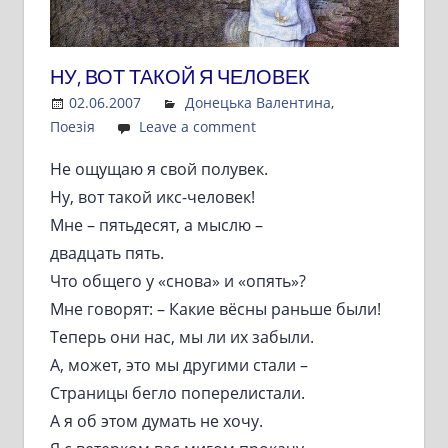
НУ, ВОТ ТАКОЙ Я ЧЕЛОВЕК
02.06.2007
Admin
Донецька Валентина
,
Поезія
Leave a comment
Не ощущаю я свой полувек.
Ну, вот такой икс-человек!
Мне – пятьдесят, а мыслю –
двадцать пять.
Что общего у «снова» и «опять»?
Мне говорят: – Какие вёсны раньше были!
Теперь они нас, мы ли их забыли.
А, может, это мы другими стали –
Страницы бегло поперелистали.
А я об этом думать не хочу.