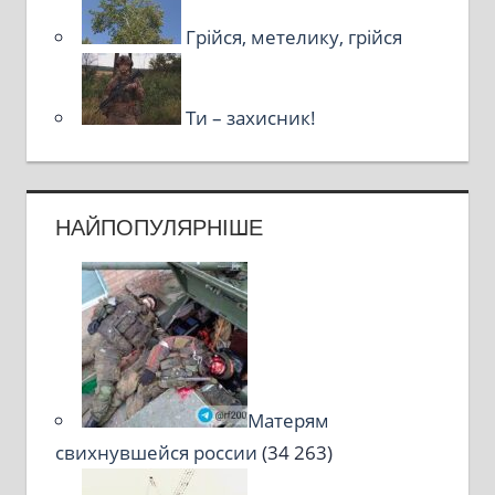
Грійся, метелику, грійся
Ти – захисник!
НАЙПОПУЛЯРНІШЕ
Матерям
свихнувшейся россии
(34 263)