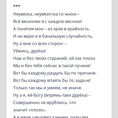
***
Неувязка, неувязочка со мною –
Всё весеннее я с каждою весною!
А понятия мои – из края в крайность.
И не верю я в банальную случайность.
Ну а мне со всех сторон: –
Уймись, дурёха!
Нам и без твоих стараний, ой как плохо.
Мы и без тебя сейчас в такой пучине!
Вот бы каждому раздать бы по причине.
Вот бы каждому впаять бы по задаче!
Только так мы и умеем, не иначе.
Ну а я, ей-Богу (впрямь-таки дурёха) –
Совершенно не врублюсь, что
значит «плохо».
А в меня швыряют камнем, пальцем