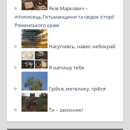
Яків Маркович –
літописець Гетьманщини та свідок історії
Роменського краю
Насупивсь, навис небокрай
Я напишу тебе
Грійся, метелику, грійся
Ти – захисник!