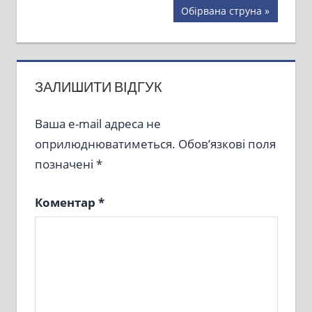
Post:
записів
Next
Обірвана струна
Post:
ЗАЛИШИТИ ВІДГУК
Ваша e-mail адреса не
оприлюднюватиметься.
Обов’язкові поля
позначені
*
Коментар
*