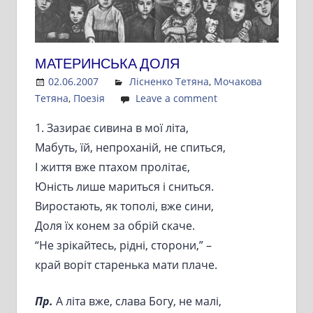
МАТЕРИНСЬКА ДОЛЯ
02.06.2007
Admin
Лісненко Тетяна
,
Мочакова
Тетяна
,
Поезія
Leave a comment
1. Зазирає сивина в мої літа,
Мабуть, їй, непроханій, не спиться,
І життя вже птахом пролітає,
Юність лише мариться і сниться.
Виростають, як тополі, вже сини,
Доля їх конем за обрій скаче.
“Не зрікайтесь, рідні, сторони,” –
край воріт старенька мати плаче.
Пр.
А літа вже, слава Богу, не малі,