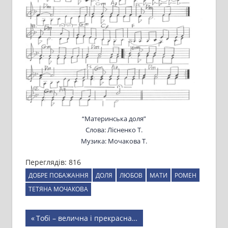
“Материнська доля”
Слова: Лісненко Т.
Музика: Мочакова Т.
Переглядів:
816
ДОБРЕ ПОБАЖАННЯ
ДОЛЯ
ЛЮБОВ
МАТИ
РОМЕН
ТЕТЯНА МОЧАКОВА
Навігація
Previous
Тобі – велична і прекрасна…