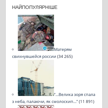
НАЙПОПУЛЯРНІШЕ
Матерям
свихнувшейся россии
(34 265)
“…Велика зоря спала
з неба, палаючи, як смолоскип…”
(11 891)