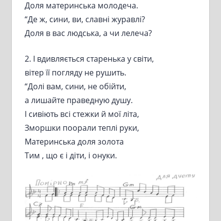
Доля материнська молодеча.
“Де ж, сини, ви, славні журавлі?
Доля в вас людська, а чи лелеча?
2. І вдивляється старенька у світи,
вітер її погляду не рушить.
“Долі вам, сини, не обійти,
а лишайте праведную душу.
І сивіють всі стежки й мої літа,
Зморшки поорали теплі руки,
Материнська доля золота
Тим , що є і діти, і онуки.