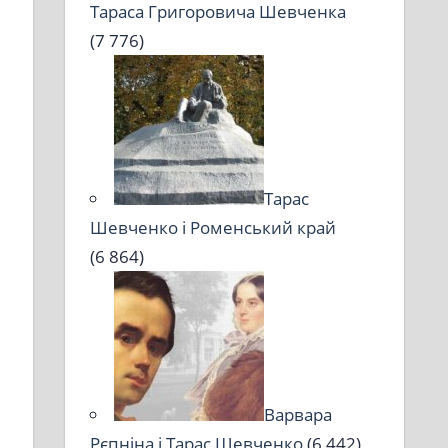
Тараса Григоровича Шевченка
(7 776)
Тарас
Шевченко і Роменський край
(6 864)
Варвара
Рєпніна і Тарас Шевченко
(6 442)