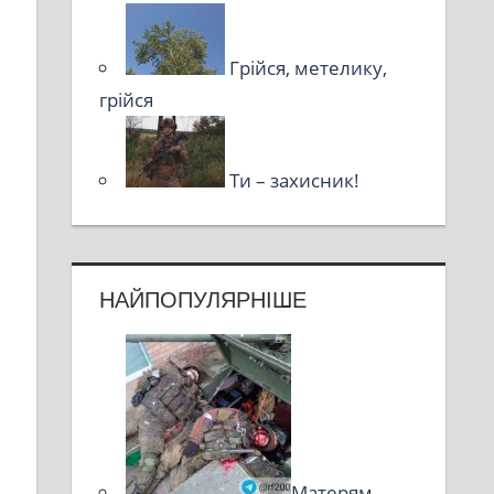
Грійся, метелику,
грійся
Ти – захисник!
НАЙПОПУЛЯРНІШЕ
Матерям