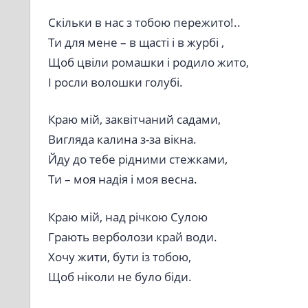
Скільки в нас з тобою пережито!..
Ти для мене – в щасті і в журбі ,
Щоб цвіли ромашки і родило жито,
І росли волошки голубі.
Краю мій, заквітчаний садами,
Вигляда калина з-за вікна.
Йду до тебе рідними стежками,
Ти – моя надія і моя весна.
Краю мій, над річкою Сулою
Грають верболози край води.
Хочу жити, бути із тобою,
Щоб ніколи не було біди.