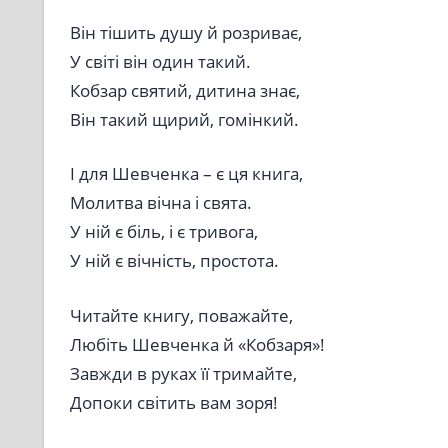
Він тішить душу й розриває,
У світі він один такий.
Кобзар святий, дитина знає,
Він такий щирий, гомінкий.
І для Шевченка – є ця книга,
Молитва вічна і свята.
У ній є біль, і є тривога,
У ній є вічність, простота.
Читайте книгу, поважайте,
Любіть Шевченка й «Кобзаря»!
Завжди в руках її тримайте,
Допоки світить вам зоря!