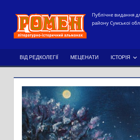
Skip
to
РОМЕН.
Публічне видання дл
content
району Сумської обла
ЛІТЕРАТ
ІСТОРИ
ВІД РЕДКОЛЕГІЇ
МЕЦЕНАТИ
ІСТОРІЯ
АЛЬМАН