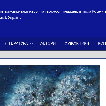
я популяризації історії та творчості мешканців міста Ромни 
сті, Україна.
УРНО-
ЧНИЙ
ЛІТЕРАТУРА
АВТОРИ
ХУДОЖНИКИ
КОН
АХ.