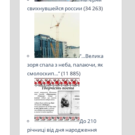
свихнувшейся россии
(34 263)
“…Велика
зоря спала з неба, палаючи, як
смолоскип…”
(11 885)
До 210
річниці від дня народження