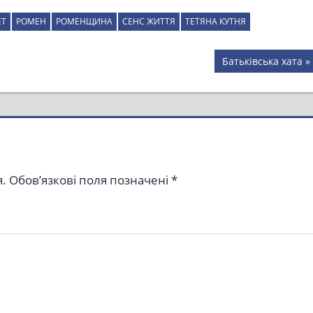
ЕТ
РОМЕН
РОМЕНЩИНА
СЕНС ЖИТТЯ
ТЕТЯНА КУТНЯ
Next
Батьківська хата
Post:
.
Обов’язкові поля позначені
*