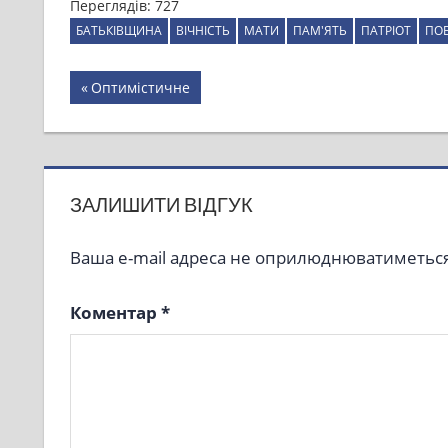
Переглядів:
727
БАТЬКІВЩИНА
ВІЧНІСТЬ
МАТИ
ПАМ'ЯТЬ
ПАТРІОТ
ПО
Навігація
Previous
Оптимістичне
Post:
записів
ЗАЛИШИТИ ВІДГУК
Ваша e-mail адреса не оприлюднюватиметься
Коментар
*