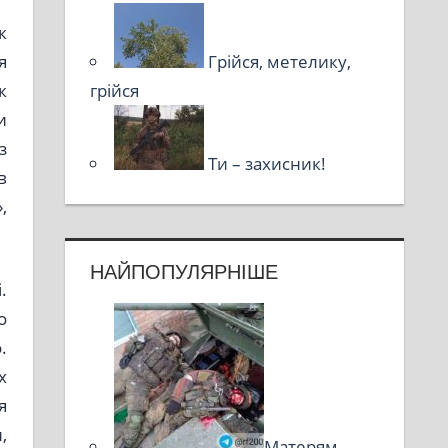
к
я
Грійся, метелику,
к
грійся
и
з
Ти – захисник!
в
,
НАЙПОПУЛЯРНІШЕ
.
о
.
х
я
,
Матерям