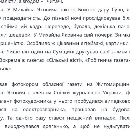
істи, а згодом – і читачі.
ема. У Михайла Яковича такого Божого дару було, я
 працездатність. До пізньої ночі прослідковував біл
 спійманий кадр. Переведе, бувало, декілька пачо
или шедеври. У Михайла Яковича свій почерк. Знімк
ершеністю. Особливо ж цікавими є пейзажі, картинки 
і. Лише він один на Сумщині друкував свої знімки 
крема в газетах «Сільські вісті», «Робітнича газета»
ьок».
вав фотокором обласної газети на Житомирщині
о Якович є членом Спілки журналістів України. Д
талант фотохудожника у нього пробудився випадково
вся на електрозварника, працював на будова
у. Та одного разу стався нещасний випадок. Післ
и виходжувався довгенько, а щоб не нудьгувати