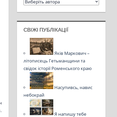
СВІЖІ ПУБЛІКАЦІЇ
Яків Маркович –
літописець Гетьманщини та
свідок історії Роменського краю
Насупивсь, навис
небокрай
н
.
Я напишу тебе