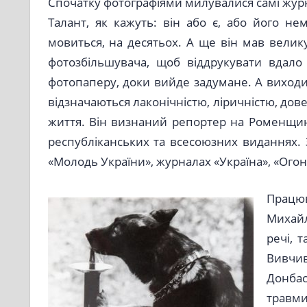
Спочатку фотографіями милувалися самі журнал
Талант, як кажуть: він або є, або його н
мовиться, на десятьох. А ще він мав велику
фотозбільшувача, щоб віддрукувати вдало
фотопаперу, доки вийде задумане. А виход
відзначаються лаконічністю, ліричністю, дов
життя. Він визнаний репортер на Роменщин
республіканських та всесоюзних виданнях. Зо
«Молодь України», журналах «Україна», «Огон
Працю
Михайл
речі, 
Вивчи
Донбас
травм