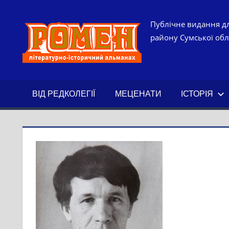
Skip
to
РОМЕН.
Публічне видання дл
content
району Сумської обла
ЛІТЕРАТ
ІСТОРИ
ВІД РЕДКОЛЕГІЇ
МЕЦЕНАТИ
ІСТОРІЯ
АЛЬМАН