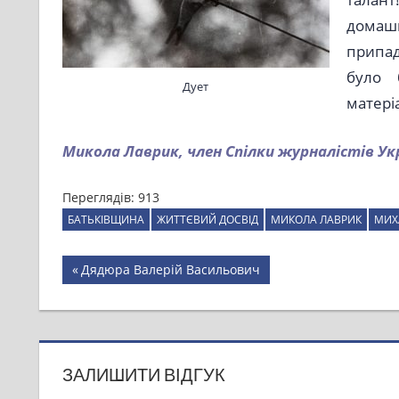
домашн
припад
було 
Дует
матері
Микола Лаврик, член Спілки журналістів Ук
Переглядів:
913
БАТЬКІВЩИНА
ЖИТТЄВИЙ ДОСВІД
МИКОЛА ЛАВРИК
МИХ
Навігація
Previous
Дядюра Валерій Васильович
Post:
записів
ЗАЛИШИТИ ВІДГУК