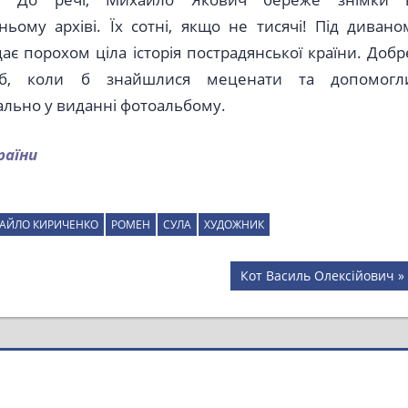
ьому архіві. Їх сотні, якщо не тисячі! Під дивано
ає порохом ціла історія пострадянської країни. Добр
б, коли б знайшлися меценати та допомогл
ально у виданні фотоальбому.
раїни
АЙЛО КИРИЧЕНКО
РОМЕН
СУЛА
ХУДОЖНИК
Next
Кот Василь Олексійович
Post: