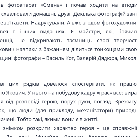
ав фотоапарат «Смена» і почав ходити на етюди
 схвалювали домашні, друзі. Декілька фотографій зані
цевої газети. Надрукували. А вже згодом фотохудожни
тився в інших виданнях. Є майстри, які, боячис
енції, не відкривають таємниць своєї творчості
Якович навпаки з бажанням ділиться тонкощами свог
нщині фотографи – Василь Кот, Валерій Дядюра, Микол
ові цих рядків довелося спостерігати, як працю
о Якович. У нього на побудову кадру «грає» все: вира
я від розповіді героїв, порух руки, погляд. Зрежису
ак, що люди (для прикладу, механізатори) природн
ачені. Тобто такі, якими вони є в житті.
 знімком розкрити характер героя – це справжні
т! До речі, Михайло Якович береже знімки 