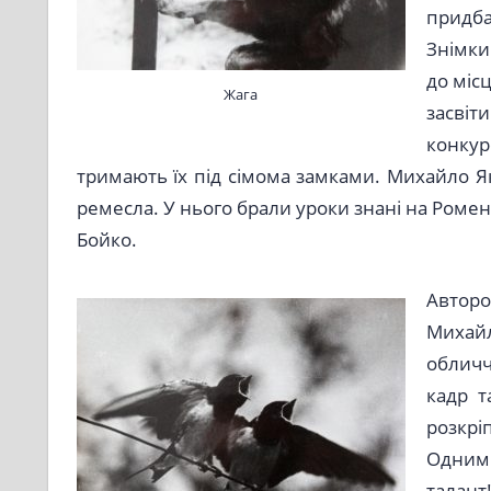
придб
Знімки
до міс
Жага
засві
конкур
тримають їх під сімома замками. Михайло 
ремесла. У нього брали уроки знані на Роме
Бойко.
Автор
Михайл
обличч
кадр т
розкріп
Одним
талан