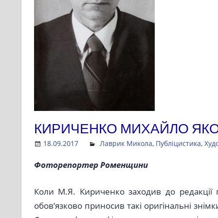
КИРИЧЕНКО МИХАЙЛО ЯК
18.09.2017
Admin
Лаврик Микола
,
Публіцистика
,
Худ
Фоторепортер Роменщини
Коли М.Я. Кириченко заходив до редакції г
обов’язково приносив такі оригінальні знімки