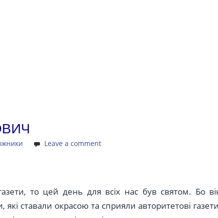
ОВИЧ
ожники
Leave a comment
азети, то цей день для всіх нас був святом. Бо ві
, які ставали окрасою та сприяли авторитетові газети