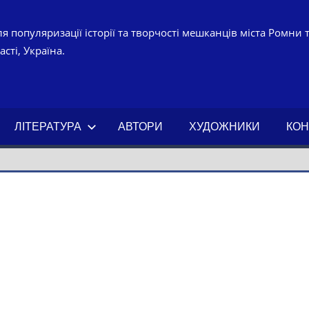
я популяризації історії та творчості мешканців міста Ромни 
сті, Україна.
УРНО-
ЧНИЙ
ЛІТЕРАТУРА
АВТОРИ
ХУДОЖНИКИ
КОН
АХ.