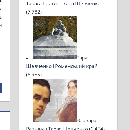
Тараса Григоровича Шевченка
м
(7 782)
е
и
Тарас
Шевченко і Роменський край
(6 955)
Варвара
Рєпніна і Тарас Шевченко
(6 454)