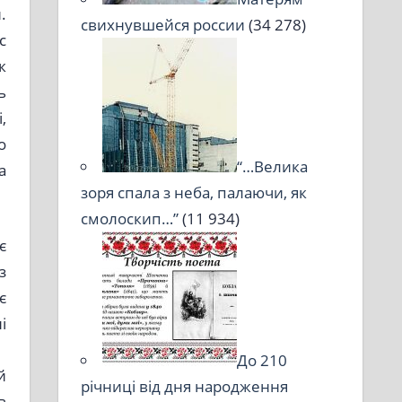
.
свихнувшейся россии
(34 278)
с
к
ь
,
о
“…Велика
а
зоря спала з неба, палаючи, як
смолоскип…”
(11 934)
є
з
є
і
До 210
й
річниці від дня народження
в