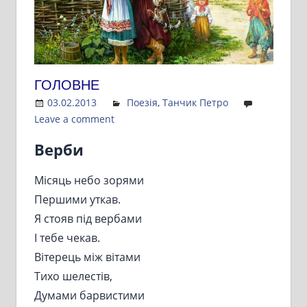
ГОЛОВНЕ
03.02.2013
Admin
Поезія
,
Танчик Петро
Leave a comment
Верби
Місяць небо зорями
Першими уткав.
Я стояв під вербами
І тебе чекав.
Вітерець між вітами
Тихо шелестів,
Думами барвистими