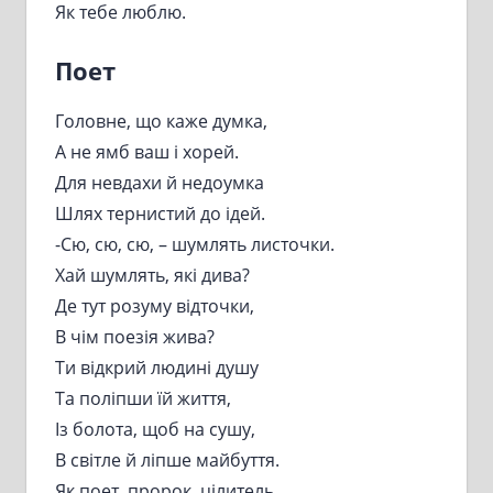
Як тебе люблю.
Поет
Головне, що каже думка,
А не ямб ваш і хорей.
Для невдахи й недоумка
Шлях тернистий до ідей.
-Сю, сю, сю, – шумлять листочки.
Хай шумлять, які дива?
Де тут розуму відточки,
В чім поезія жива?
Ти відкрий людині душу
Та поліпши їй життя,
Із болота, щоб на сушу,
В світле й ліпше майбуття.
Як поет, пророк, цілитель,