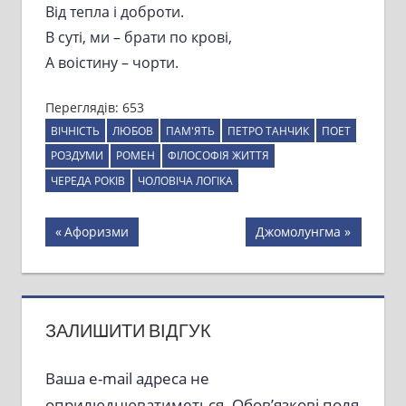
Від тепла і доброти.
В суті, ми – брати по крові,
А воістину – чорти.
Переглядів:
653
ВІЧНІСТЬ
ЛЮБОВ
ПАМ'ЯТЬ
ПЕТРО ТАНЧИК
ПОЕТ
РОЗДУМИ
РОМЕН
ФІЛОСОФІЯ ЖИТТЯ
ЧЕРЕДА РОКІВ
ЧОЛОВІЧА ЛОГІКА
Навігація
Previous
Next
Афоризми
Джомолунгма
Post:
Post:
записів
ЗАЛИШИТИ ВІДГУК
Ваша e-mail адреса не
оприлюднюватиметься.
Обов’язкові поля