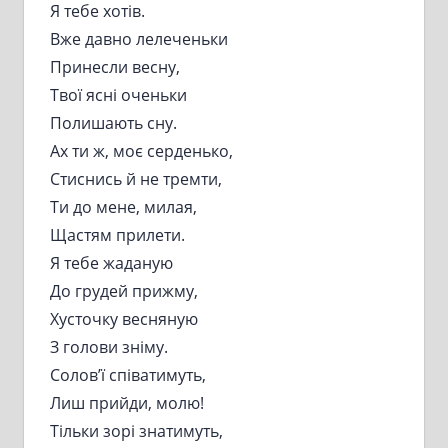
Я тебе хотів.
Вже давно лелеченьки
Принесли весну,
Твої ясні оченьки
Полишають сну.
Ах ти ж, моє серденько,
Стиснись й не тремти,
Ти до мене, милая,
Щастям прилети.
Я тебе жаданую
До грудей прижму,
Хусточку весняную
З голови зніму.
Солов’ї співатимуть,
Лиш прийди, молю!
Тільки зорі знатимуть,