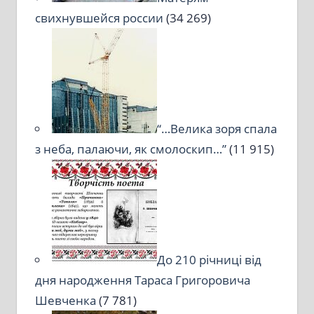
свихнувшейся россии
(34 269)
“…Велика зоря спала
з неба, палаючи, як смолоскип…”
(11 915)
До 210 річниці від
дня народження Тараса Григоровича
Шевченка
(7 781)