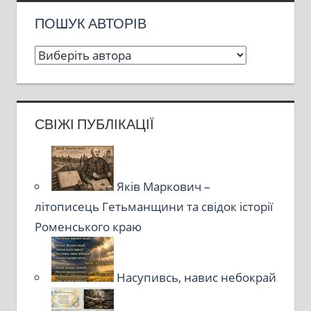
ПОШУК АВТОРІВ
СВІЖІ ПУБЛІКАЦІЇ
Яків Маркович –
літописець Гетьманщини та свідок історії
Роменського краю
Насупивсь, навис небокрай