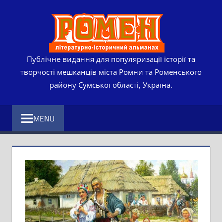
Skip
РОМЕ
to
content
ЛІТЕР
ІСТО
Публічне видання для популяризації історії та
творчості мешканців міста Ромни та Роменського
АЛЬМ
району Сумської області, Україна.
MENU