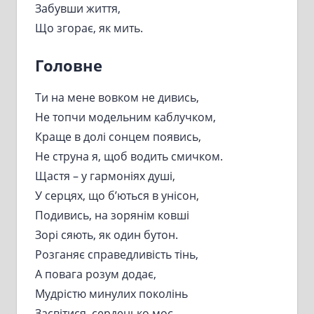
Забувши життя,
Що згорає, як мить.
Головне
Ти на мене вовком не дивись,
Не топчи модельним каблучком,
Краще в долі сонцем появись,
Не струна я, щоб водить смичком.
Щастя – у гармоніях душі,
У серцях, що б’ються в унісон,
Подивись, на зорянім ковші
Зорі сяють, як один бутон.
Розганяє справедливість тінь,
А повага розум додає,
Мудрістю минулих поколінь
Засвітися, серденько моє.