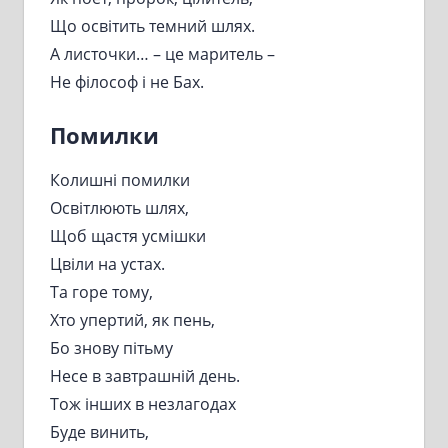
Що освітить темний шлях.
А листочки… – це маритель –
Не філософ і не Бах.
Помилки
Колишні помилки
Освітлюють шлях,
Щоб щастя усмішки
Цвіли на устах.
Та горе тому,
Хто упертий, як пень,
Бо знову пітьму
Несе в завтрашній день.
Тож інших в незлагодах
Буде винить,