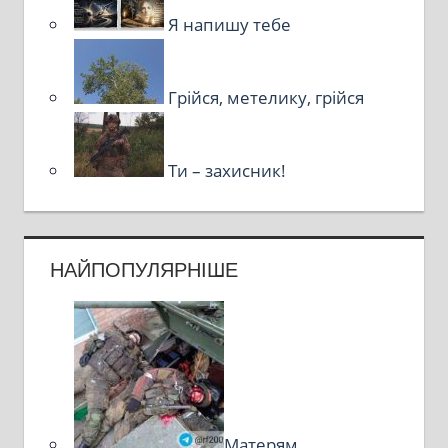
Я напишу тебе
Грійся, метелику, грійся
Ти – захисник!
НАЙПОПУЛЯРНІШЕ
Матерям