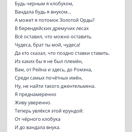
Будь черным я клобуком,
Вандала будь я внуком…
А может я потомок Золотой Орды?
В берендейских дремучих лесах
Всё оставил, что можно оставить.
Чудеса, брат ты мой, чудеса!
Да кто сказал, что поздно ставки ставить.
Из каких бы я не был племён,
Вам, от Рейна и здесь, до Ромэна,
Среди самых почётных имён,
Ну, не найти такого джентельмена.
Я преднамеренно
Живу уверенно.
Теперь увлёкся этой ерундой:
От чёрного клобука
И до вандала внука.