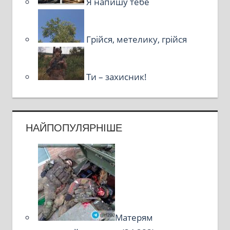
Я напишу тебе
Грійся, метелику, грійся
Ти – захисник!
НАЙПОПУЛЯРНІШЕ
Матерям