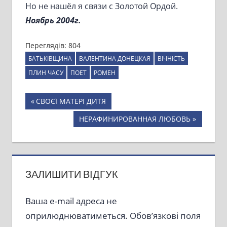
Но не нашёл я связи с Золотой Ордой.
Ноябрь 2004г.
Переглядів:
804
БАТЬКІВЩИНА
ВАЛЕНТИНА ДОНЕЦКАЯ
ВІЧНІСТЬ
ПЛИН ЧАСУ
ПОЕТ
РОМЕН
Навігація
Previous
СВОЄЇ МАТЕРІ ДИТЯ
Post:
записів
Next
НЕРАФИНИРОВАННАЯ ЛЮБОВЬ
Post:
ЗАЛИШИТИ ВІДГУК
Ваша e-mail адреса не
оприлюднюватиметься.
Обов’язкові поля