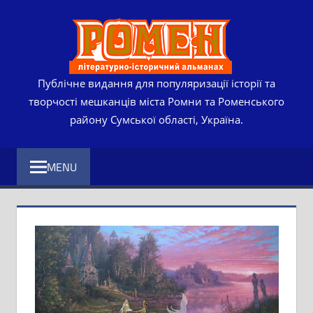
Skip
РОМЕ
to
content
ЛІТЕР
ІСТО
Публічне видання для популяризації історії та
творчості мешканців міста Ромни та Роменського
АЛЬМ
району Сумської області, Україна.
MENU