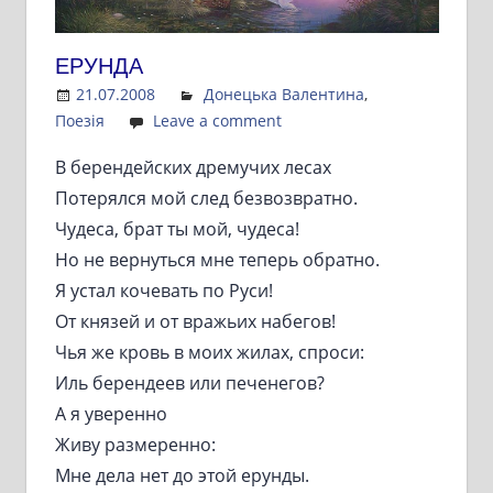
ЕРУНДА
21.07.2008
Admin
Донецька Валентина
,
Поезія
Leave a comment
В берендейских дремучих лесах
Потерялся мой след безвозвратно.
Чудеса, брат ты мой, чудеса!
Но не вернуться мне теперь обратно.
Я устал кочевать по Руси!
От князей и от вражьих набегов!
Чья же кровь в моих жилах, спроси:
Иль берендеев или печенегов?
А я уверенно
Живу размеренно:
Мне дела нет до этой ерунды.