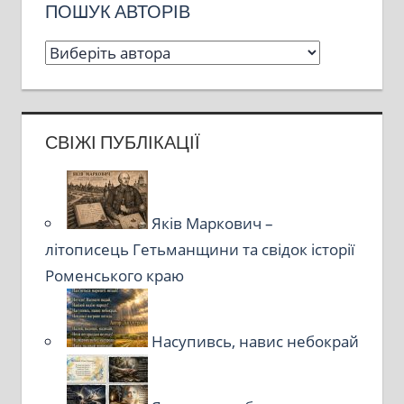
ПОШУК АВТОРІВ
СВІЖІ ПУБЛІКАЦІЇ
Яків Маркович –
літописець Гетьманщини та свідок історії
Роменського краю
Насупивсь, навис небокрай