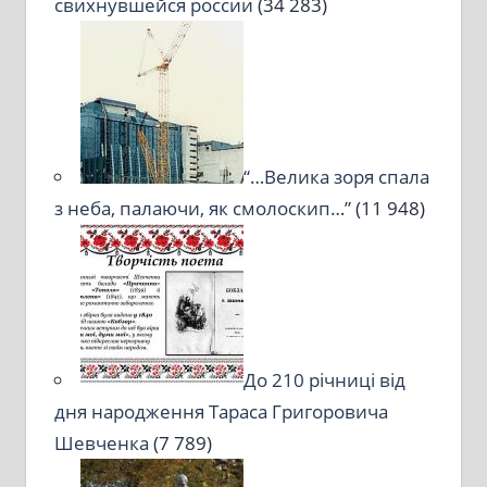
свихнувшейся россии
(34 283)
“…Велика зоря спала
з неба, палаючи, як смолоскип…”
(11 948)
До 210 річниці від
дня народження Тараса Григоровича
Шевченка
(7 789)