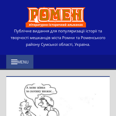
Skip
РОМЕ
to
content
ЛІТЕР
ІСТО
Публічне видання для популяризації історії та
творчості мешканців міста Ромни та Роменського
АЛЬМ
району Сумської області, Україна.
MENU