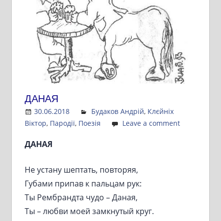
ДАНАЯ
30.06.2018
Admin
Будаков Андрій
,
Клєйніх
Віктор
,
Пародії
,
Поезія
Leave a comment
ДАНАЯ
Не устану шептать, повторяя,
Губами припав к пальцам рук:
Ты Рембрандта чудо – Даная,
Ты – любви моей замкнутый круг.