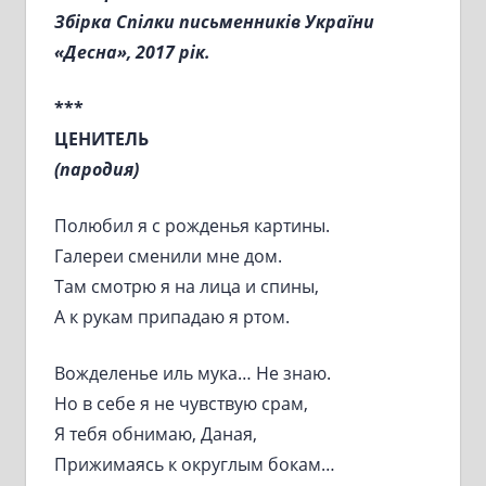
Збірка Спілки письменників України
«Десна», 2017 рік.
***
ЦЕНИТЕЛЬ
(пародия)
Полюбил я с рожденья картины.
Галереи сменили мне дом.
Там смотрю я на лица и спины,
А к рукам припадаю я ртом.
Вожделенье иль мука… Не знаю.
Но в себе я не чувствую срам,
Я тебя обнимаю, Даная,
Прижимаясь к округлым бокам…