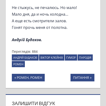
Не стыжусь, не печалюсь. Но мало!
Мало дня, да и ночь холодна…
А еще есть смотрители залов.
Гонят прочь меня от полотна.
Андрій Будаков.
Переглядів:
884
АНДРІЙ БУДАКОВ
ВІКТОР КЛЄЙНІХ
ГУМОР
ПАРОДІЯ
РОМЕН
Навігація
Previous
Next
РОМЕН, РОМЕН
ПИТАННЯ
Post:
Post:
записів
ЗАЛИШИТИ ВІДГУК