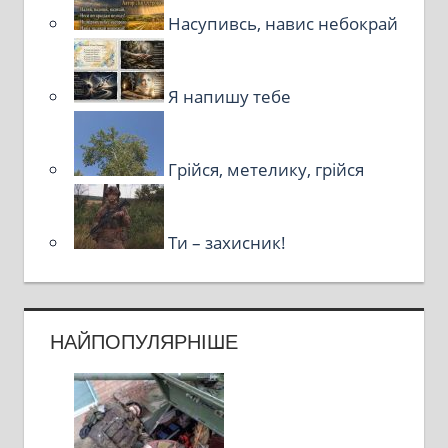
Насупивсь, навис небокрай
Я напишу тебе
Грійся, метелику, грійся
Ти – захисник!
НАЙПОПУЛЯРНІШЕ