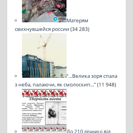
Матерям
свихнувшейся россии
(34 283)
“…Велика зоря спала
з неба, палаючи, як смолоскип…”
(11 948)
До 210 річниці від