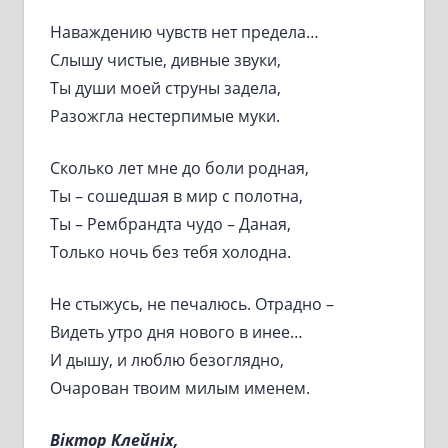
Наваждению чувств нет предела…
Слышу чистые, дивные звуки,
Ты души моей струны задела,
Разожгла нестерпимые муки.
Сколько лет мне до боли родная,
Ты – сошедшая в мир с полотна,
Ты – Рембрандта чудо – Даная,
Только ночь без тебя холодна.
Не стыжусь, не печалюсь. Отрадно –
Видеть утро дня нового в инее…
И дышу, и люблю безоглядно,
Очарован твоим милым именем.
Віктор Клейніх,