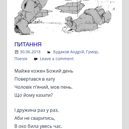
ПИТАННЯ
30.06.2018
Admin
Будаков Андрій
,
Гумор
,
Поезія
Leave a comment
Майже кожен Божий день
Повертався в хату
Чоловік п’яний, мов пень.
Що йому казати?
І дружина раз у раз,
Аби не сваритись,
В око била увесь час.