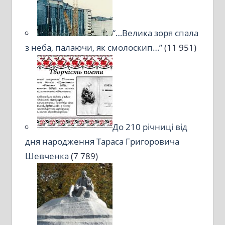
“…Велика зоря спала
з неба, палаючи, як смолоскип…”
(11 951)
До 210 річниці від
дня народження Тараса Григоровича
Шевченка
(7 789)