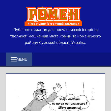
Skip
РОМЕ
to
content
ЛІТЕР
ІСТО
Публічне видання для популяризації історії та
творчості мешканців міста Ромни та Роменського
АЛЬМ
району Сумської області, Україна.
MENU