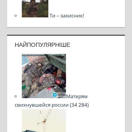
Ти – захисник!
НАЙПОПУЛЯРНІШЕ
Матерям
свихнувшейся россии
(34 284)