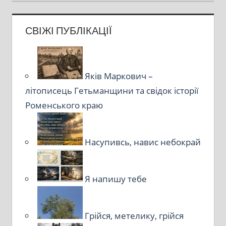
СВІЖІ ПУБЛІКАЦІЇ
Яків Маркович –
літописець Гетьманщини та свідок історії
Роменського краю
Насупивсь, навис небокрай
Я напишу тебе
Грійся, метелику, грійся