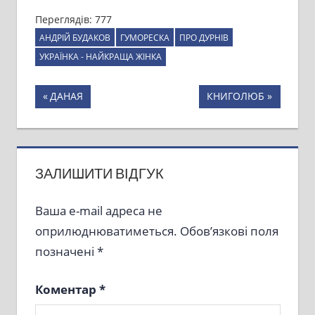
Переглядів:
777
АНДРІЙ БУДАКОВ
ГУМОРЕСКА
ПРО ДУРНІВ
УКРАЇНКА - НАЙКРАЩА ЖІНКА
Навігація
Previous
Next
ДАНАЯ
КНИГОЛЮБ
Post:
Post:
записів
ЗАЛИШИТИ ВІДГУК
Ваша e-mail адреса не
оприлюднюватиметься.
Обов’язкові поля
позначені
*
Коментар
*