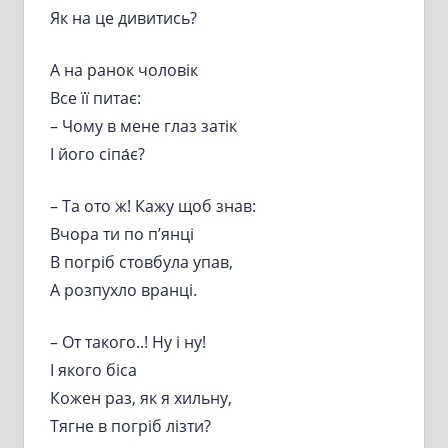
Як на це дивитись?
А на ранок чоловік
Все її питає:
– Чому в мене глаз затік
І його сіпа́є?
– Та ото ж! Кажу щоб знав:
Вчора ти по п’янці
В погріб стовбула упав,
А розпухло вранці.
– От такого..! Ну і ну!
І якого біса
Кожен раз, як я хильну,
Тягне в погріб лізти?