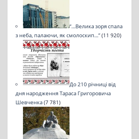
“…Велика зоря спала
з неба, палаючи, як смолоскип…”
(11 920)
До 210 річниці від
дня народження Тараса Григоровича
Шевченка
(7 781)