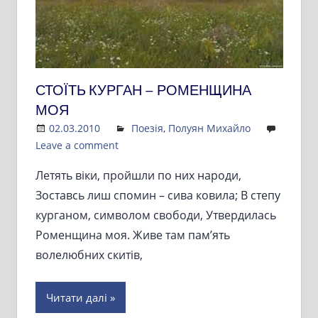
СТОЇТЬ КУРГАН – РОМЕНЩИНА
МОЯ
02.03.2010
Admin
Поезія
,
Полуян Михайло
Leave a comment
Летять віки, пройшли по них народи,
Зоставсь лиш спомин – сива ковила; В степу
курганом, символом свободи, Утвердилась
Роменщина моя. Живе там пам’ять
волелюбних скитів,
Читати далі