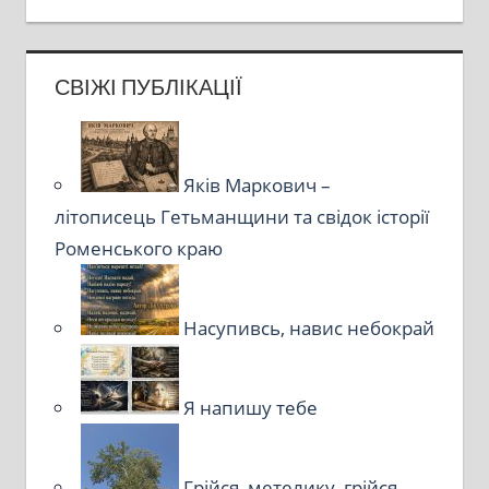
СВІЖІ ПУБЛІКАЦІЇ
Яків Маркович –
літописець Гетьманщини та свідок історії
Роменського краю
Насупивсь, навис небокрай
Я напишу тебе
Грійся, метелику, грійся