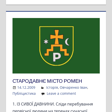
СТАРОДАВНЄ МІСТО РОМЕН
14.12.2009
Admin
Історія
,
Овчаренко Іван
,
Публіцистика
Leave a comment
1. ІЗ СИВОЇ ДАВНИНИ. Сліди перебування
первісної людини на теренах сучасної