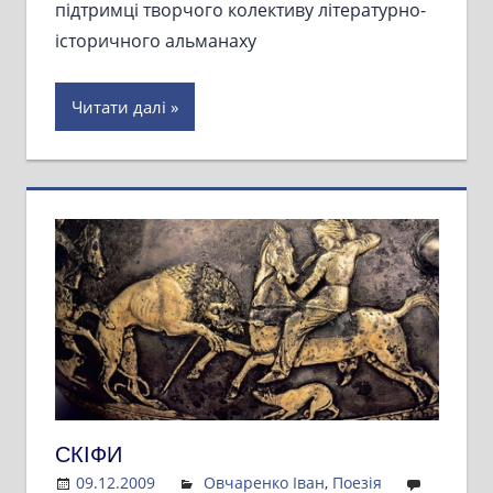
підтримці творчого колективу літературно-
історичного альманаху
Читати далі
СКІФИ
09.12.2009
Admin
Овчаренко Іван
,
Поезія