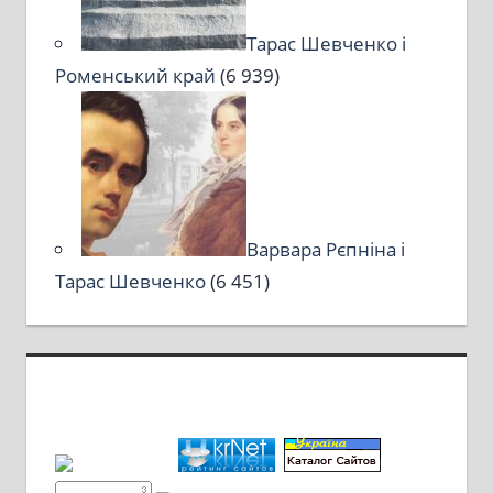
Тарас Шевченко і
Роменський край
(6 939)
Варвара Рєпніна і
Тарас Шевченко
(6 451)