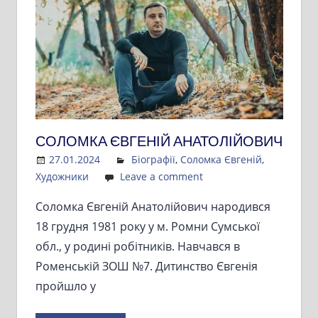
СОЛОМКА ЄВГЕНІЙ АНАТОЛІЙОВИЧ
27.01.2024
Admin
Біографії
,
Соломка Євгеній
,
Художники
Leave a comment
Соломка Євгеній Анатолійович народився
18 грудня 1981 року у м. Ромни Сумської
обл., у родині робітників. Навчався в
Роменській ЗОШ №7. Дитинство Євгенія
пройшло у