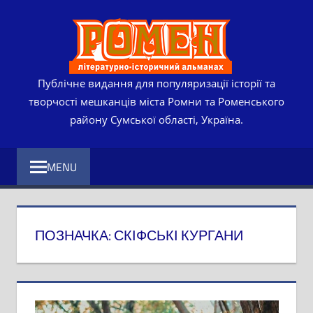
Skip
РОМЕ
to
content
ЛІТЕР
ІСТО
Публічне видання для популяризації історії та
творчості мешканців міста Ромни та Роменського
АЛЬМ
району Сумської області, Україна.
MENU
ПОЗНАЧКА:
СКІФСЬКІ КУРГАНИ