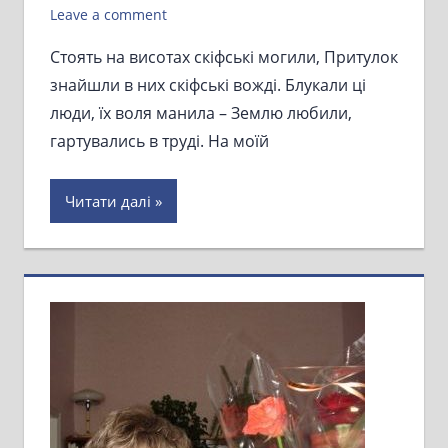
Leave a comment
Стоять на висотах скіфські могили, Притулок
знайшли в них скіфські вожді. Блукали ці
люди, їх воля манила – Землю любили,
гартувались в труді. На моїй
Читати далі