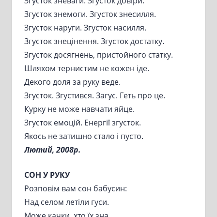
Згусток зневаги. Згусток довіри.
Згусток знемоги. Згусток знесилля.
Згусток наруги. Згусток насилля.
Згусток знецінення. Згусток достатку.
Згусток досягнень, пристойного статку.
Шляхом тернистим не кожен іде.
Декого доля за руку веде.
Згусток. Згустився. Загус. Геть про це.
Курку не може навчати яйце.
Згусток емоцій. Енергії згусток.
Якось не затишно стало і пусто.
Лютий, 2008р.
СОН У РУКУ
Розповім вам сон бабусин:
Над селом летіли гуси.
Може качки, хто їх зна.