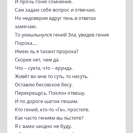
И прочь гоню сомнение.
Сам задаю себе вопрос и отвечаю.
Но недоверия вдруг тень в ответах
замечаю.
То ухмыльнулся гений Зла, увидев гения
Порока….
Имею ль я талант пророка?
Скорее нет, чем да.
Что – суета, что – ерунда.
Живёт во мне то суть, то несуть.
Оставлю бесовское бесу.
Перекрещусь. Поклон отвешу.
И по дороге шагом пешим.
Кто гений, кто-то «Ге», простите.
Как часто гениям вы льстите?
Я с вами заодно не буду.