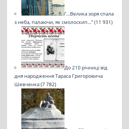
“…Велика зоря спала
з неба, палаючи, як смолоскип…”
(11 931)
До 210 річниці від
дня народження Тараса Григоровича
Шевченка
(7 782)