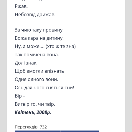
Ржав.
Небозвід дрижав.
За чию таку провину
Божа кара на дитину.
Ну, а може…. (хто ж те зна)
Так помічена вона.
Долі знак.
Щоб змогли впізнать
Одне одного вони.
Ось для чого сняться сни!
Вір –
Витвір то, чи твір.
Квітень, 2008р.
Переглядів:
732