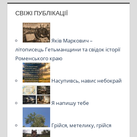
СВІЖІ ПУБЛІКАЦІЇ
Яків Маркович –
літописець Гетьманщини та свідок історії
Роменського краю
Насупивсь, навис небокрай
Я напишу тебе
Грійся, метелику, грійся