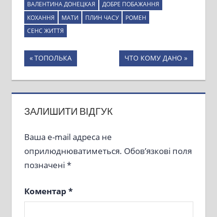
ВАЛЕНТИНА ДОНЕЦКАЯ
ДОБРЕ ПОБАЖАННЯ
КОХАННЯ
МАТИ
ПЛИН ЧАСУ
РОМЕН
СЕНС ЖИТТЯ
Навігація
Previous
Next
ТОПОЛЬКА
ЧТО КОМУ ДАНО
Post:
Post:
записів
ЗАЛИШИТИ ВІДГУК
Ваша e-mail адреса не
оприлюднюватиметься.
Обов’язкові поля
позначені
*
Коментар
*