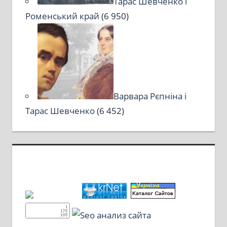
Тарас Шевченко і
Роменський край
(6 950)
Варвара Рєпніна і
Тарас Шевченко
(6 452)