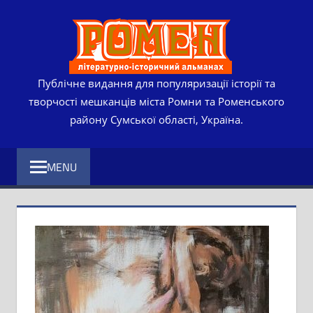
Skip
РОМЕ
to
content
ЛІТЕР
ІСТО
Публічне видання для популяризації історії та
творчості мешканців міста Ромни та Роменського
АЛЬМ
району Сумської області, Україна.
MENU