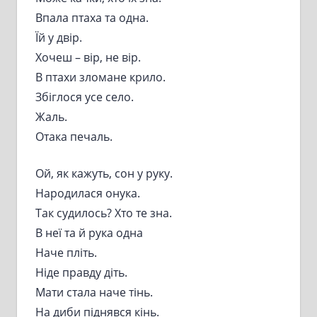
Впала птаха та одна.
Їй у двір.
Хочеш – вір, не вір.
В птахи зломане крило.
Збіглося усе село.
Жаль.
Отака печаль.
Ой, як кажуть, сон у руку.
Народилася онука.
Так судилось? Хто те зна.
В неї та й рука одна
Наче пліть.
Ніде правду діть.
Мати стала наче тінь.
На диби піднявся кінь.