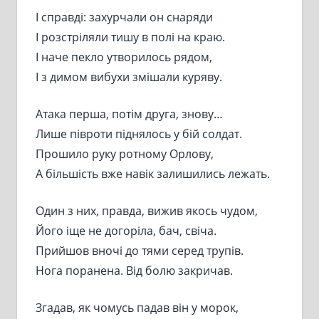
І справді: захурчали он снаряди
І розстріляли тишу в полі на краю.
І наче пекло утворилось рядом,
І з димом вибухи змішали куряву.
Атака перша, потім друга, знову…
Лише півроти піднялось у бій солдат.
Прошило руку ротному Орлову,
А більшість вже навік залишились лежать.
Один з них, правда, вижив якось чудом,
Його іще не догоріла, бач, свіча.
Прийшов вночі до тями серед трупів.
Нога поранена. Від болю закричав.
Згадав, як чомусь падав він у морок,