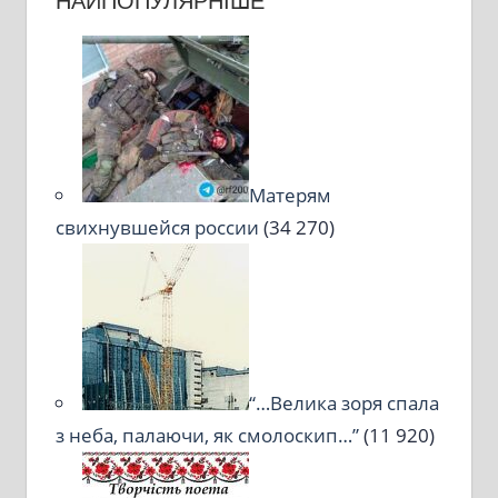
НАЙПОПУЛЯРНІШЕ
Матерям
свихнувшейся россии
(34 270)
“…Велика зоря спала
з неба, палаючи, як смолоскип…”
(11 920)