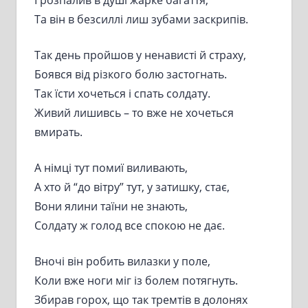
Та він в безсиллі лиш зубами заскрипів.
Так день пройшов у ненависті й страху,
Боявся від різкого болю застогнать.
Так їсти хочеться і спать солдату.
Живий лишивсь – то вже не хочеться
вмирать.
А німці тут помиї виливають,
А хто й “до вітру” тут, у затишку, стає,
Вони ялини таїни не знають,
Солдату ж голод все спокою не дає.
Вночі він робить вилазки у поле,
Коли вже ноги міг із болем потягнуть.
Збирав горох, що так тремтів в долонях