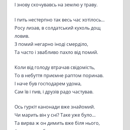
І знову скочувавсь на землю у траву.
І пить нестерпно так весь час хотілось…
Росу лизав, в солдатський кухоль дощ
ловив.
З помий негарно іноді смерділо,
Та часто і звабливо пахло від помий.
Коли від голоду втрачав свідомість,
То в небуття приємне раптом поринав.
І наче був господарем удома,
Сам їв і пив, і друзів радо частував.
Ось гуркіт канонади вже знайомий.
Чи марить він у сні? Таке уже було…
Та вирва ж он димить вже біля нього,