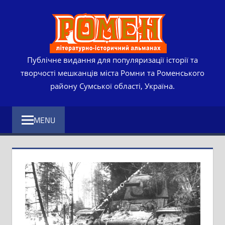
Skip
РОМЕ
to
content
ЛІТЕР
ІСТО
Публічне видання для популяризації історії та
творчості мешканців міста Ромни та Роменського
АЛЬМ
району Сумської області, Україна.
MENU