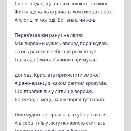
Синів згадав, що втрьох воюють на війні.
Життя ще жаль втрачать, хоч вже за сорок,
А хлопці ж молоді, Бог знає, чи живі.
Перев’язав він рану і на ліктях
Між вирвами кудись вперед порачкував,
Та ось ракети в небі сніп розквітнув
І шлях до ближчої ялини спрямував.
Доповз. Крислата прихистити зможе!
А рано-вранці з жахом раптом зрозумів,
Що втрапив він у лігвище вороже,
Бо кухар, німець, кашу поряд тут варив.
Лиш чудом не зірвалось з губ прокляття.
А в серці гнів у люту ненависть скипівсь
І розпалив в душі жарке багаття,