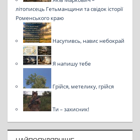
літописець Гетьманщини та свідок історії
Роменського краю
Насупивсь, навис небокрай
Я напишу тебе
Грійся, метелику, грійся
Ти – захисник!