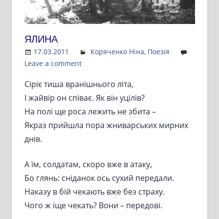
ЯЛИНА
17.03.2011
Admin
Коряченко Ніна
,
Поезія
Leave a comment
Сіріє тиша вранішнього літа,
І жайвір он співає. Як він уцілів?
На полі ще роса лежить не збита –
Якраз прийшла пора жниварських мирних
днів.
А їм, солдатам, скоро вже в атаку,
Бо глянь: сніданок ось сухий передали.
Наказу в бій чекають вже без страху.
Чого ж іще чекать? Вони – передові.