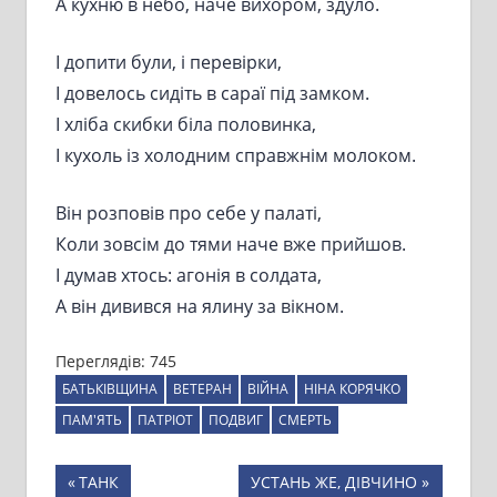
А кухню в небо, наче вихором, здуло.
І допити були, і перевірки,
І довелось сидіть в сараї під замком.
І хліба скибки біла половинка,
І кухоль із холодним справжнім молоком.
Він розповів про себе у палаті,
Коли зовсім до тями наче вже прийшов.
І думав хтось: агонія в солдата,
А він дивився на ялину за вікном.
Переглядів:
745
БАТЬКІВЩИНА
ВЕТЕРАН
ВІЙНА
НІНА КОРЯЧКО
ПАМ'ЯТЬ
ПАТРІОТ
ПОДВИГ
СМЕРТЬ
Навігація
Previous
Next
ТАНК
УСТАНЬ ЖЕ, ДІВЧИНО