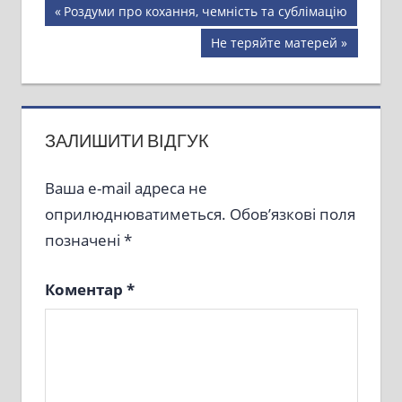
Навігація
Previous
Роздуми про кохання, чемність та сублімацію
Post:
записів
Next
Не теряйте матерей
Post:
ЗАЛИШИТИ ВІДГУК
Ваша e-mail адреса не
оприлюднюватиметься.
Обов’язкові поля
позначені
*
Коментар
*