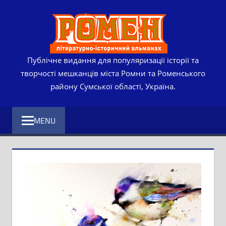
Skip
РОМЕ
to
content
ЛІТЕР
ІСТО
Публічне видання для популяризації історії та
творчості мешканців міста Ромни та Роменського
АЛЬМ
району Сумської області, Україна.
MENU