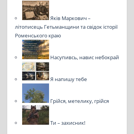
Яків Маркович –
літописець Гетьманщини та свідок історії
Роменського краю
Насупивсь, навис небокрай
Я напишу тебе
Грійся, метелику, грійся
Ти – захисник!