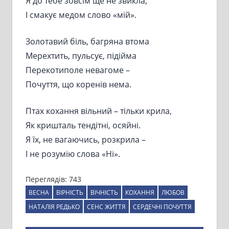
Я до тебе зовсім ще не звикла,
І смакує медом слово «мій».
Золотавий біль, багряна втома
Мерехтить, пульсує, підійма
Перекотиполе невагоме –
Почуття, що коренів нема.
Птах кохання вільний – тільки крила,
Як кришталь тендітні, осяйні.
Я їх, не вагаючись, розкрила –
I не розумію слова «Ні».
Переглядів:
743
ВЕСНА
ВІРНІСТЬ
ВІЧНІСТЬ
КОХАННЯ
ЛЮБОВ
НАТАЛІЯ РЕДЬКО
СЕНС ЖИТТЯ
СЕРДЕЧНІ ПОЧУТТЯ