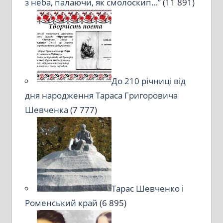
з неба, палаючи, як смолоскип…”
(11 891)
До 210 річниці від
дня народження Тараса Григоровича
Шевченка
(7 777)
Тарас Шевченко і
Роменський край
(6 895)