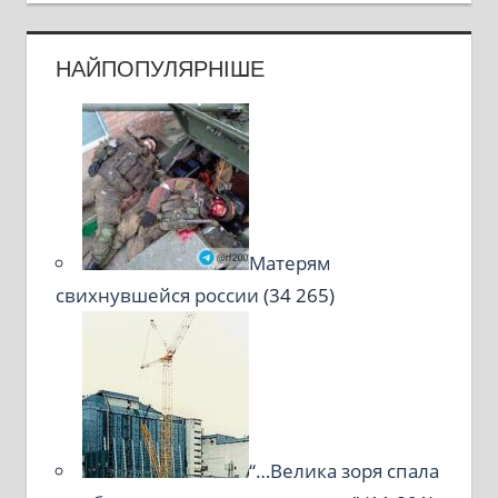
НАЙПОПУЛЯРНІШЕ
Матерям
свихнувшейся россии
(34 265)
“…Велика зоря спала