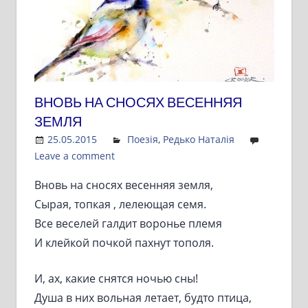
ВНОВЬ НА СНОСЯХ ВЕСЕННЯЯ
ЗЕМЛЯ
25.05.2015
Admin
Поезія
,
Редько Наталія
Leave a comment
Вновь на сносях весенняя земля,
Сырая, топкая , лелеющая семя.
Все веселей галдит воронье племя
И клейкой почкой пахнут тополя.
И, ах, какие снятся ночью сны!
Душа в них вольная летает, будто птица,