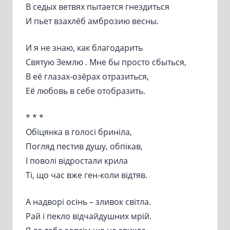
В седых ветвях пытается гнездиться
И пьет взахлёб амброзию весны.
И я не знаю, как благодарить
Святую Землю . Мне бы просто сбыться,
В её глазах-озёрах отразиться,
Её любовь в себе отобразить.
* * *
Обіцянка в голосі бриніла,
Погляд пестив душу, обпікав,
І поволі відростали крила
Ті, що час вже ген-коли відтяв.
А надворі осінь – зливок світла.
Рай і пекло відчайдушних мрій.