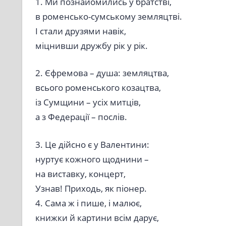
1. Ми познайомились у братстві,
в роменсько-сумському земляцтві.
І стали друзями навік,
міцнивши дружбу рік у рік.
2. Єфремова – душа: земляцтва,
всього роменського козацтва,
із Сумщини – усіх митців,
а з Федерації – послів.
3. Це дійсно є у Валентини:
нуртує кожного щоднини –
на виставку, концерт,
Узнав! Приходь, як піонер.
4. Сама ж і пише, і малює,
книжки й картини всім дарує,