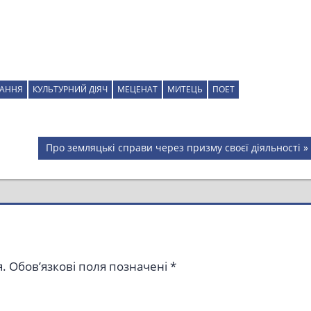
ЖАННЯ
КУЛЬТУРНИЙ ДІЯЧ
МЕЦЕНАТ
МИТЕЦЬ
ПОЕТ
Next
Про земляцькі справи через призму своєї діяльності
Post:
.
Обов’язкові поля позначені
*