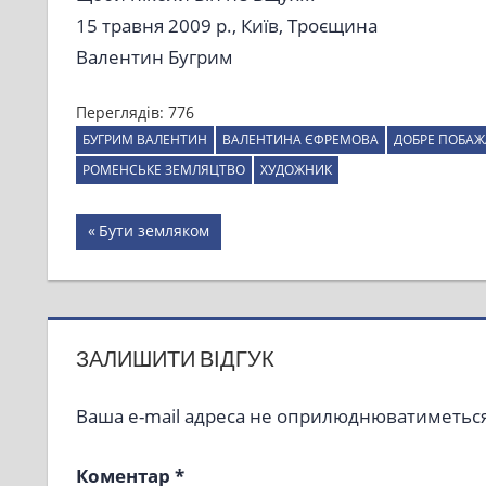
15 травня 2009 р., Київ, Троєщина
Валентин Бугрим
Переглядів:
776
БУГРИМ ВАЛЕНТИН
ВАЛЕНТИНА ЄФРЕМОВА
ДОБРЕ ПОБА
РОМЕНСЬКЕ ЗЕМЛЯЦТВО
ХУДОЖНИК
Навігація
Previous
Бути земляком
Post:
записів
ЗАЛИШИТИ ВІДГУК
Ваша e-mail адреса не оприлюднюватиметься
Коментар
*