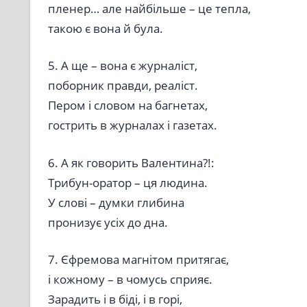
пленер… але найбільше – це тепла,
такою є вона й була.
5. А ще – вона є журналіст,
поборник правди, реаліст.
Пером і словом на багнетах,
гострить в журналах і газетах.
6. А як говорить Валентина?!:
Трибун-оратор – ця людина.
У слові – думки глибина
пронизує усіх до дна.
7. Єфремова магнітом притягає,
і кожному – в чомусь сприяє.
Зарадить і в біді, і в горі,