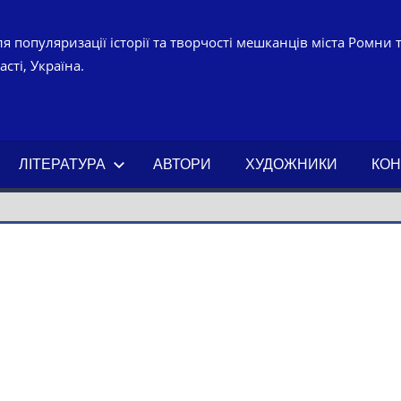
я популяризації історії та творчості мешканців міста Ромни 
сті, Україна.
УРНО-
ЧНИЙ
ЛІТЕРАТУРА
АВТОРИ
ХУДОЖНИКИ
КОН
АХ.