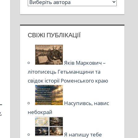
СВІЖІ ПУБЛІКАЦІЇ
Яків Маркович –
літописець Гетьманщини та
свідок історії Роменського краю
Насупивсь, навис
–
небокрай
,
Я напишу тебе