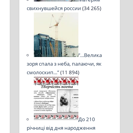
свихнувшейся россии
(34 265)
“…Велика
зоря спала з неба, палаючи, як
смолоскип…”
(11 894)
До 210
річниці від дня народження