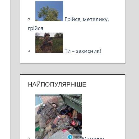
Грійся, метелику,
грійся
Ти – захисник!
НАЙПОПУЛЯРНІШЕ
Матерям