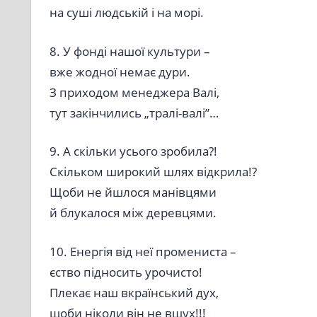
на суші людській і на морі.
8. У фонді нашої культури –
вже жодної немає дури.
З приходом менеджера Валі,
тут закінчились „тралі-валі”…
9. А скільки усього зробила?!
Скільком широкий шлях відкрила!?
Щоби не йшлося манівцями
й блукалося між деревцями.
10. Енергія від неї промениста –
єство підносить урочисто!
Плекає наш вкраїнський дух,
щоби ніколи він не вщух!!!