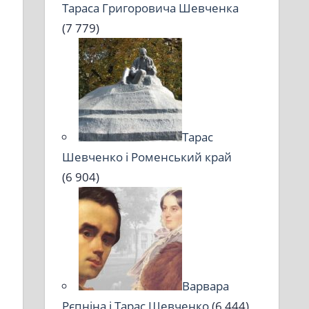
Тараса Григоровича Шевченка
(7 779)
Тарас
Шевченко і Роменський край
(6 904)
Варвара
Рєпніна і Тарас Шевченко
(6 444)