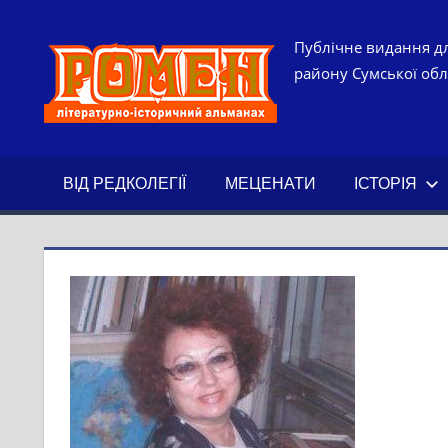
Skip
to
РОМЕН.
Публічне видання дл
content
району Сумської обла
ЛІТЕРАТ
ІСТОРИ
ВІД РЕДКОЛЕГІЇ
МЕЦЕНАТИ
ІСТОРІЯ
АЛЬМАН