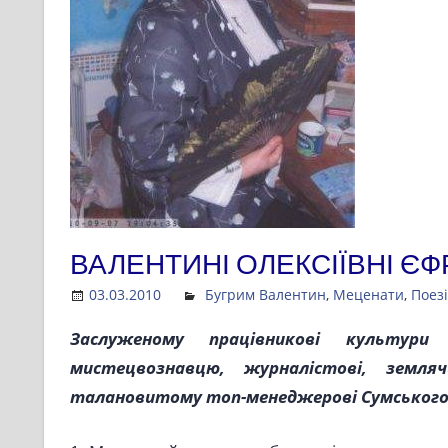
ВАЛЕНТИНІ ОЛЕКСІЇВНІ Є
03.03.2010
Admin
Бугрим Валентин
,
Меценати
,
Поез
Заслуженому працівникові культури
мистецвознавцю, журналістові, земляч
талановитому топ-менеджерові Сумського 