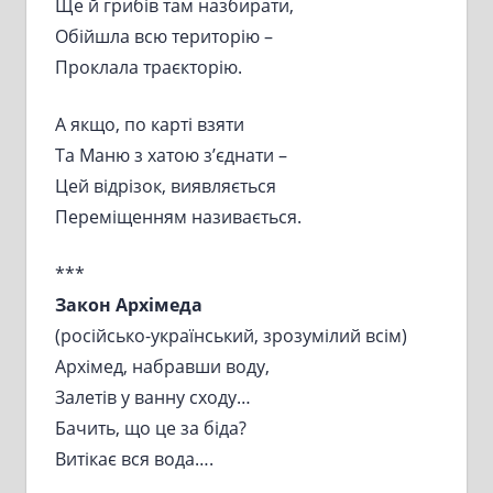
Ще й грибів там назбирати,
Обійшла всю територію –
Проклала траєкторію.
А якщо, по карті взяти
Та Маню з хатою з’єднати –
Цей відрізок, виявляється
Переміщенням називається.
***
Закон Архімеда
(російсько-український, зрозумілий всім)
Архімед, набравши воду,
Залетів у ванну сходу…
Бачить, що це за біда?
Витікає вся вода….