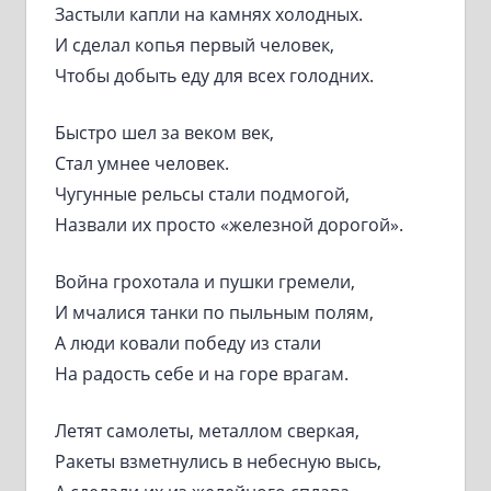
Застыли капли на камнях холодных.
И сделал копья первый человек,
Чтобы добыть еду для всех голодних.
Быстро шел за веком век,
Стал умнее человек.
Чугунные рельсы стали подмогой,
Назвали их просто «железной дорогой».
Война грохотала и пушки гремели,
И мчалися танки по пыльным полям,
А люди ковали победу из стали
На радость себе и на горе врагам.
Летят самолеты, металлом сверкая,
Ракеты взметнулись в небесную высь,