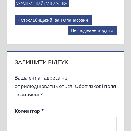
УКРАЇНКА - НАЙКРАЩА ЖІНКА
Навігація
Previous
Стрельбицький Іван Опанасович
Post:
записів
Next
Несподіване поруч
Post:
ЗАЛИШИТИ ВІДГУК
Ваша e-mail адреса не
оприлюднюватиметься.
Обов’язкові поля
позначені
*
Коментар
*