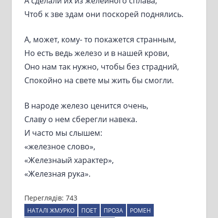
А сделали их из желейного сплава,
Чтоб к зве здам они поскорей поднялись.
А, может, кому- то покажется странным,
Но есть ведь железо и в нашей крови,
Оно нам так нужно, чтобы без страдний,
Спокойно на свете мы жить бы смогли.
В народе железо ценится очень,
Славу о нем сберегли навека.
И часто мы слышем:
«железное слово»,
«Железнаый характер»,
«Железная рука».
Переглядів:
743
НАТАЛІ ЖМУРКО
ПОЕТ
ПРОЗА
РОМЕН