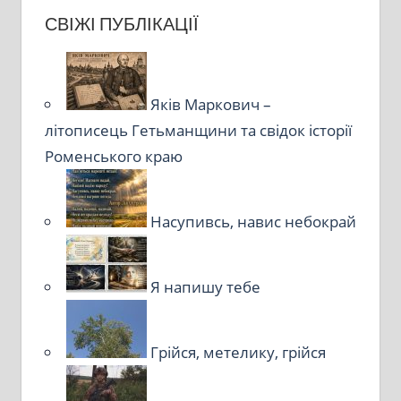
СВІЖІ ПУБЛІКАЦІЇ
Яків Маркович –
літописець Гетьманщини та свідок історії
Роменського краю
Насупивсь, навис небокрай
Я напишу тебе
Грійся, метелику, грійся