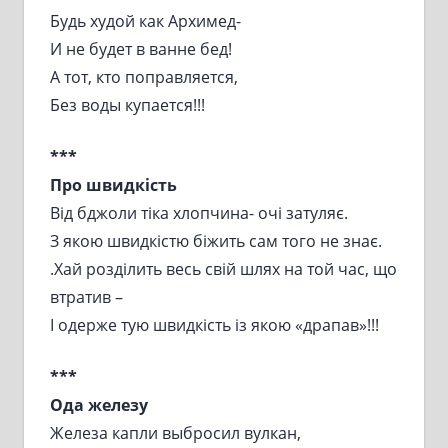
Будь худой как Архимед-
И не будет в ванне бед!
А тот, кто поправляется,
Без воды купается!!!
***
Про швидкість
Від бджоли тіка хлопчина- очі затуляє.
З якою швидкістю біжить сам того не знає.
.Хай розділить весь свій шлях на той час, що
втратив –
І одерже тую швидкість із якою «драпав»!!!
***
Ода железу
Железа капли выбросил вулкан,