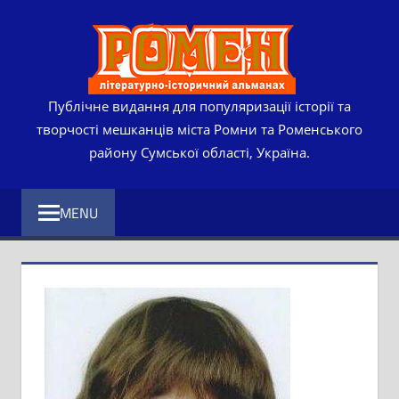
Skip
РОМЕ
to
content
ЛІТЕР
ІСТО
Публічне видання для популяризації історії та
творчості мешканців міста Ромни та Роменського
АЛЬМ
району Сумської області, Україна.
MENU