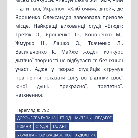
– діти твої, Україно», «Хліб очима дітей», де
Ярошенко Олександра завоювала призове
місце. Найкращі вихованці студії «Етюд»:
Третяк О., Ярошенко О., Кононенко М.,
Жмурко Н., Лашко О., Ткаченко Л.,
Васильченко К. Майже жоден конкурс
дитячої творчості не відбувається без їхньої
участі. Адже у творах студійців струмує
прагнення показати світу всі відтінки своєї
юної душі, прекрасної, трепетної,
натхненної.
Переглядів:
792
ДОРОФЕЄВА ГАЛИНА
ЕТЮД
МИТЕЦЬ
ПЕДАГОГ
РОМНИ
СТУДІЯ
ТАЛАНТ
УКРАЇНКА - НАЙКРАЩА ЖІНКА
ХУДОЖНИК