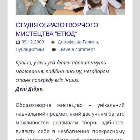
СТУДІЯ ОБРАЗОТВОРЧОГО
МИСТЕЦТВА “ЕТЮД”
09.12.2009
Admin
Дорофеєва Галина
,
Публіцистика
Leave a comment
Країна, у якій усіх дітей навчатимуть
малювання, подібно письму, незабаром
стане попереду всіх інших.
Дені Дідро.
Образотворче мистецтво – унікальний
навчальний предмет, який дає учням багато
можливостей розвивати творчі здібності,
виявити себе в незбагненно прекрасному
світі мистецтва. Саме такі завдання ставить