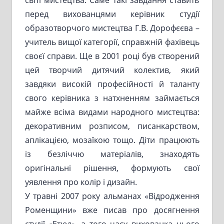
перед вихованцями керівник студії
образотворчого мистецтва Г.В. Дорофєєва –
учитель вищої категорії, справжній фахівець
своєї справи. Ще в 2001 році був створений
цей творчий дитячий колектив, який
завдяки високій професійності й таланту
свого керівника з натхненням займається
майже всіма видами народного мистецтва:
декоративним розписом, писанкарством,
аплікацією, мозаїкою тощо. Діти працюють
із безліччю матеріалів, знаходять
оригінальні рішення, формують свої
уявлення про колір і дизайн.
У травні 2007 року альманах «Відродження
Роменщини» вже писав про досягнення
студії «Етюд», з того часу вихованка цього