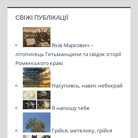
СВІЖІ ПУБЛІКАЦІЇ
Яків Маркович –
літописець Гетьманщини та свідок історії
Роменського краю
Насупивсь, навис небокрай
Я напишу тебе
Грійся, метелику, грійся