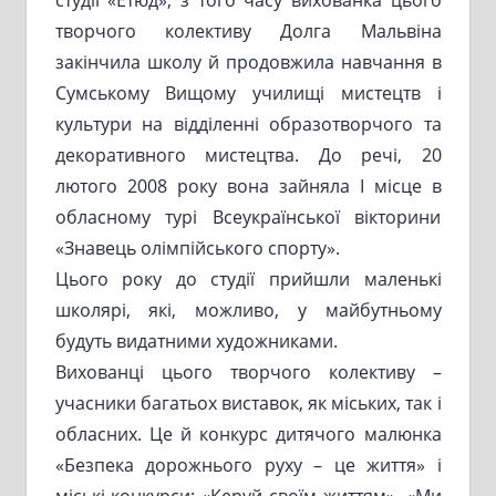
творчого колективу Долга Мальвіна
закінчила школу й продовжила навчання в
Сумському Вищому училищі мистецтв і
культури на відділенні образотворчого та
декоративного мистецтва. До речі, 20
лютого 2008 року вона зайняла I місце в
обласному турі Всеукраїнської вікторини
«Знавець олімпійського спорту».
Цього року до студії прийшли маленькі
школярі, які, можливо, у майбутньому
будуть видатними художниками.
Вихованці цього творчого колективу –
учасники багатьох виставок, як міських, так і
обласних. Це й конкурс дитячого малюнка
«Безпека дорожнього руху – це життя» і
міські конкурси: «Керуй своїм життям», «Ми