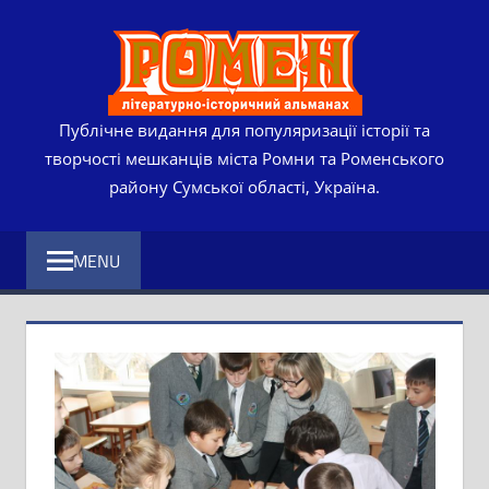
Skip
РОМЕ
to
content
ЛІТЕР
ІСТО
Публічне видання для популяризації історії та
творчості мешканців міста Ромни та Роменського
АЛЬМ
району Сумської області, Україна.
MENU