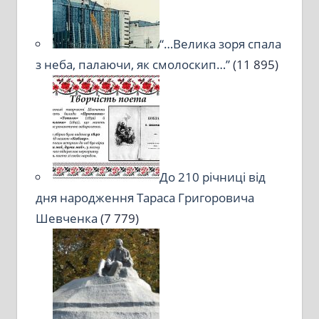
“…Велика зоря спала
з неба, палаючи, як смолоскип…”
(11 895)
До 210 річниці від
дня народження Тараса Григоровича
Шевченка
(7 779)