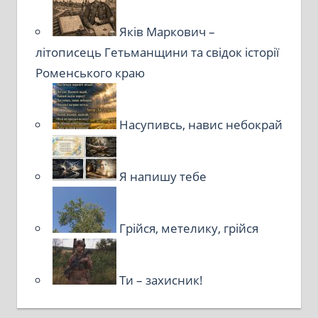
Яків Маркович –
літописець Гетьманщини та свідок історії
Роменського краю
Насупивсь, навис небокрай
Я напишу тебе
Грійся, метелику, грійся
Ти – захисник!