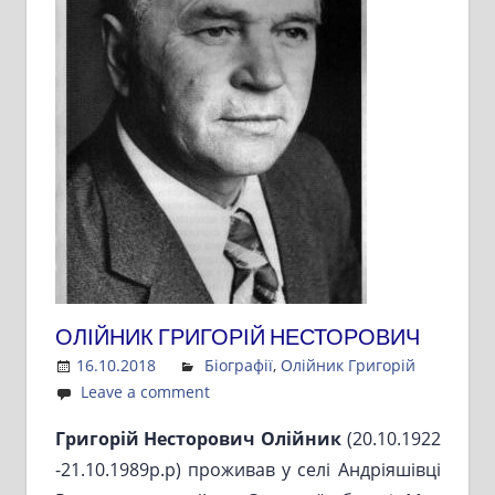
ОЛІЙНИК ГРИГОРІЙ НЕСТОРОВИЧ
16.10.2018
Admin
Біографії
,
Олійник Григорій
Leave a comment
Григорій Несторович Олійник
(20.10.1922
-21.10.1989р.р) проживав у селі Андріяшівці