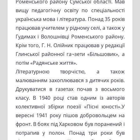
Роменського району Сумської області. Мав
вищу педагогічну освіту по спеціальності
українська мова і література. Понад 35 років
працював учителем у рідному селі, а також у
Гудимах і Волошнівці Роменського району.
Крім того, Г. Н. Олійник працював у редакції
Глинської районної га¬зети «Більшовик», а
потім «Радянське життя».
Літературною творчістю, а також
малюванням захоплювався з дитячих років.
Друкуватися в газетах почав з восьмого
класу. В 1940 році став одним із авторів
колективної збірки поезії «Пісні юності».У
вересні 1941 року пішов добровольцем на
фронт. В боях під Харковом був поранений і
потрапив у полон. Понад три роки був