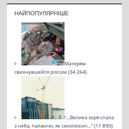
НАЙПОПУЛЯРНІШЕ
Матерям
свихнувшейся россии
(34 264)
“…Велика зоря спала
з неба, палаючи, як смолоскип…”
(11 890)