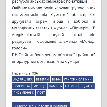
республіканських семінарах початківців Г.Н.
Олійник чимало років керував групою юних
письменників від Сумської області, які
друкували окремі вірші і добірки в
молодіжних газетах і журналі «Піонерія». В
Андріяшівській середній школі він
редагував і оформляв альманах «Молоді
голоси».
Г.Н.Олійник був членом обласної і районної
літературних організацій на Сумщині.
Переглядів:
936
АНДРІЯШІВКА
ВЕТЕРАН
ВІЙНА
ГРИГОРІЙ ОЛІЙНИК
ГУМОРЕСКА
МИТЕЦЬ
ПАМ'ЯТЬ
ПАТРІОТ
ПЕДАГОГ
ПИСЬМЕННИК
ПОЕТ
Навігація
Previous
Мокренко Анатолій Юрійович