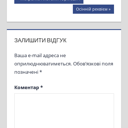
Post:
записів
Next
Осінній реквієм
Post:
ЗАЛИШИТИ ВІДГУК
Ваша e-mail адреса не
оприлюднюватиметься.
Обов’язкові поля
позначені
*
Коментар
*