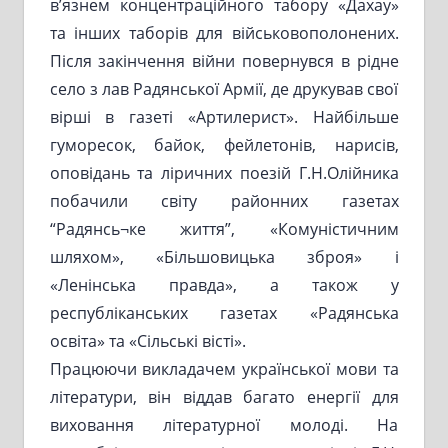
в’язнем концентраційного табору «Дахау»
та інших таборів для військовополонених.
Після закінчення війни повернувся в рідне
село з лав Радянської Армії, де друкував свої
вірші в газеті «Артилерист». Найбільше
гуморесок, байок, фейлетонів, нарисів,
оповідань та ліричних поезій Г.Н.Олійника
побачили світу районних газетах
“Радянсь¬ке життя”, «Комуністичним
шляхом», «Більшовицька зброя» і
«Ленінська правда», а також у
республіканських газетах «Радянська
освіта» та «Сільські вісті».
Працюючи викладачем української мови та
літератури, він віддав багато енергії для
виховання літературної молоді. На