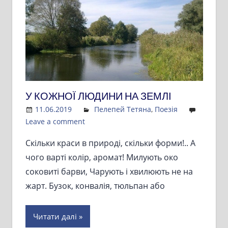
У КОЖНОЇ ЛЮДИНИ НА ЗЕМЛІ
11.06.2019
Admin
Пелепей Тетяна
,
Поезія
Leave a comment
Скільки краси в природі, скільки форми!.. А
чого варті колір, аромат! Милують око
соковиті барви, Чарують і хвилюють не на
жарт. Бузок, конвалія, тюльпан або
Читати далі