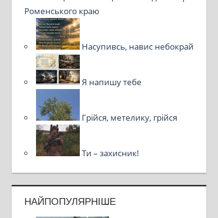
Роменського краю
Насупивсь, навис небокрай
Я напишу тебе
Грійся, метелику, грійся
Ти – захисник!
НАЙПОПУЛЯРНІШЕ