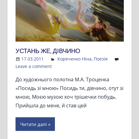
УСТАНЬ ЖЕ, ДІВЧИНО
17.03.2011
Admin
Коряченко Ніна
,
Поезія
Leave a comment
До художнього полотна М.А. Троценка
«Посидь зі мною» Посидь ти, дівчино, отут зі
мною, Моєю музою хоч трішечки побудь.
Прийшла до мене, й став цей
Читати далі