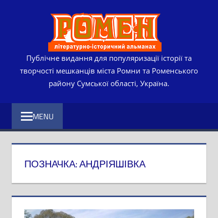
Skip
РОМЕ
to
content
ЛІТЕР
ІСТО
Публічне видання для популяризації історії та
творчості мешканців міста Ромни та Роменського
АЛЬМ
району Сумської області, Україна.
MENU
ПОЗНАЧКА:
АНДРІЯШІВКА