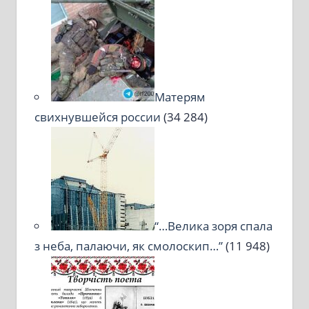
Матерям
свихнувшейся россии
(34 284)
“…Велика зоря спала
з неба, палаючи, як смолоскип…”
(11 948)