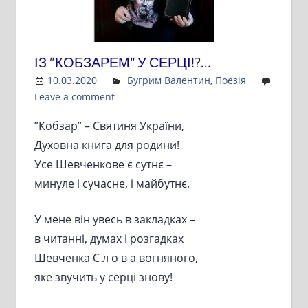
ІЗ ”КОБЗАРЕМ“ У СЕРЦІ!?…
10.03.2020
Admin
Бугрим Валентин
,
Поезія
Leave a comment
”Кобзар” – Святиня України,
Духовна книга для родини!
Усе Шевченкове є сутнє –
минуле і сучасне, і майбутнє.
У мене він увесь в закладках –
в читанні, думах і розгадках
Шевченка С л о в а вогняного,
яке звучить у серці знову!