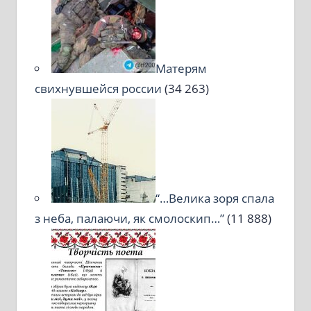
Матерям
свихнувшейся россии
(34 263)
“…Велика зоря спала
з неба, палаючи, як смолоскип…”
(11 888)