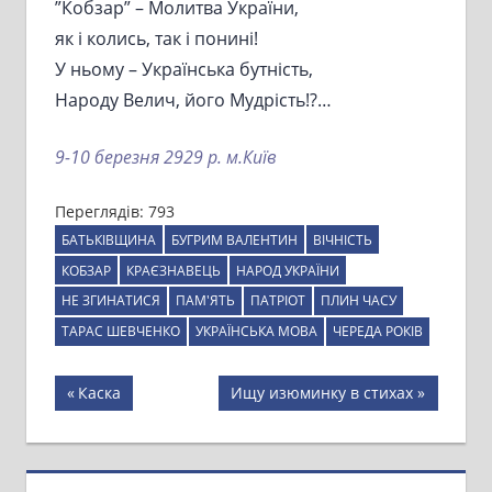
”Кобзар” – Молитва України,
як і колись, так і понині!
У ньому – Українська бутність,
Народу Велич, його Мудрість!?…
9-10 березня 2929 р. м.Київ
Переглядів:
793
БАТЬКІВЩИНА
БУГРИМ ВАЛЕНТИН
ВІЧНІСТЬ
КОБЗАР
КРАЄЗНАВЕЦЬ
НАРОД УКРАЇНИ
НЕ ЗГИНАТИСЯ
ПАМ'ЯТЬ
ПАТРІОТ
ПЛИН ЧАСУ
ТАРАС ШЕВЧЕНКО
УКРАЇНСЬКА МОВА
ЧЕРЕДА РОКІВ
Навігація
Previous
Next
Каска
Ищу изюминку в стихах
Post:
Post:
записів