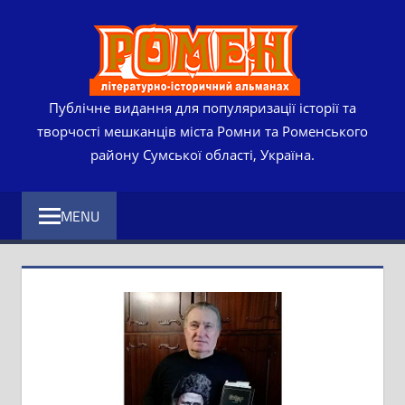
Skip
РОМЕ
to
content
ЛІТЕР
ІСТО
Публічне видання для популяризації історії та
творчості мешканців міста Ромни та Роменського
АЛЬМ
району Сумської області, Україна.
MENU