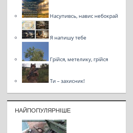
Насупивсь, навис небокрай
Я напишу тебе
Грійся, метелику, грійся
Ти – захисник!
НАЙПОПУЛЯРНІШЕ