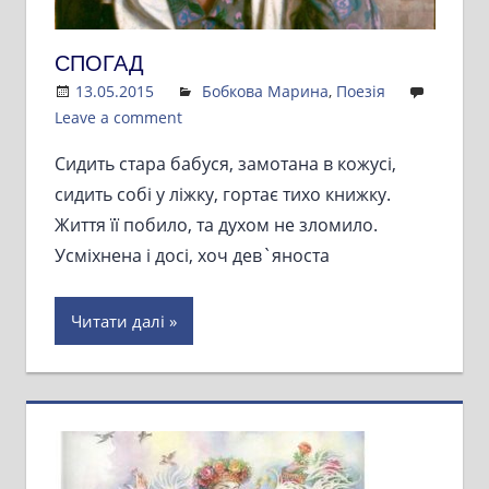
СПОГАД
13.05.2015
Admin
Бобкова Марина
,
Поезія
Leave a comment
Сидить стара бабуся, замотана в кожусі,
сидить собі у ліжку, гортає тихо книжку.
Життя її побило, та духом не зломило.
Усміхнена і досі, хоч дев`яноста
Читати далі