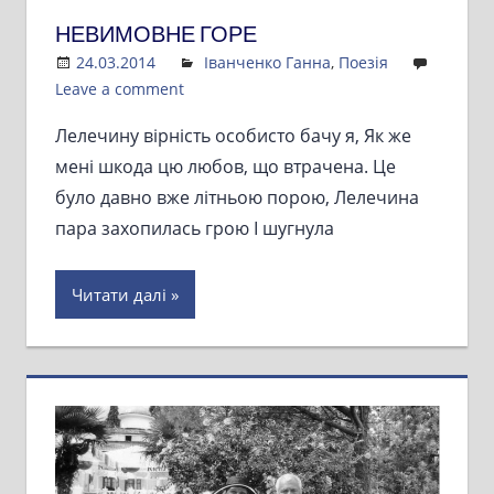
НЕВИМОВНЕ ГОРЕ
24.03.2014
Admin
Іванченко Ганна
,
Поезія
Leave a comment
Лелечину вірність особисто бачу я, Як же
мені шкода цю любов, що втрачена. Це
було давно вже літньою порою, Лелечина
пара захопилась грою І шугнула
Читати далі