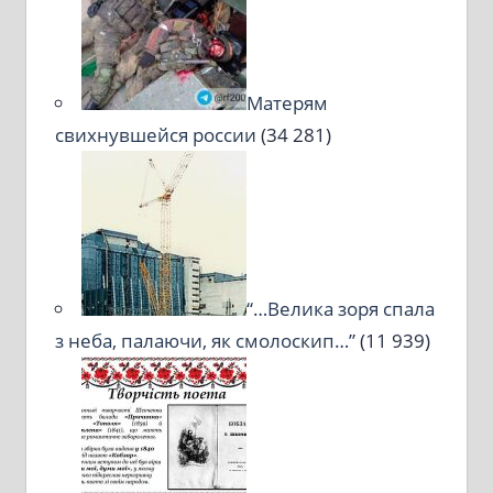
Матерям
свихнувшейся россии
(34 281)
“…Велика зоря спала
з неба, палаючи, як смолоскип…”
(11 939)