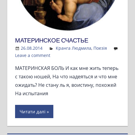
МАТЕРИНСКОЕ СЧАСТЬЕ
26.08.2014
Admin
Кранга Людмила
,
Поезія
Leave a comment
МАТЕРИНСКАЯ БОЛЬ И как мне жить теперь
с такою ношей, На что надеяться и что мне
ожидать? Не стану ль я, воистину, похожей
На испытания
Читати далі