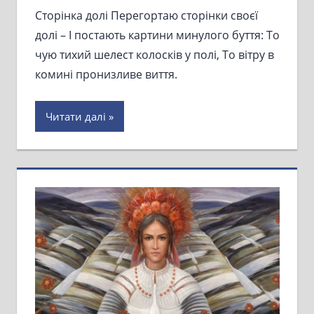
Сторінка долі Перегортаю сторінки своєї
долі – І постають картини минулого буття: То
чую тихий шелест колосків у полі, То вітру в
комині пронизливе виття.
Читати далі