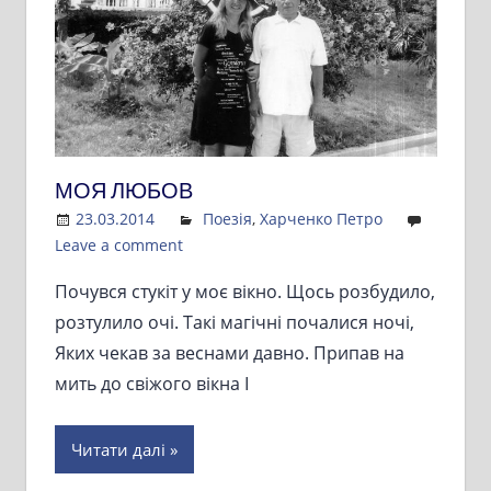
МОЯ ЛЮБОВ
23.03.2014
Admin
Поезія
,
Харченко Петро
Leave a comment
Почувся стукіт у моє вікно. Щось розбудило,
розтулило очі. Такі магічні почалися ночі,
Яких чекав за веснами давно. Припав на
мить до свіжого вікна І
Читати далі