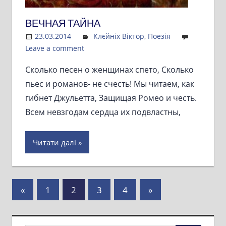
ВЕЧНАЯ ТАЙНА
23.03.2014
Admin
Клєйніх Віктор
,
Поезія
Leave a comment
Сколько песен о женщинах спето, Сколько
пьес и романов- не счесть! Мы читаем, как
гибнет Джульетта, Защищая Ромео и честь.
Всем невзгодам сердца их подвластны,
Читати далі
Пагінація
Previous
Next
«
1
2
3
4
»
Posts
Posts
записів