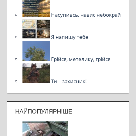
Насупивсь, навис небокрай
Я напишу тебе
Грійся, метелику, грійся
Ти – захисник!
НАЙПОПУЛЯРНІШЕ