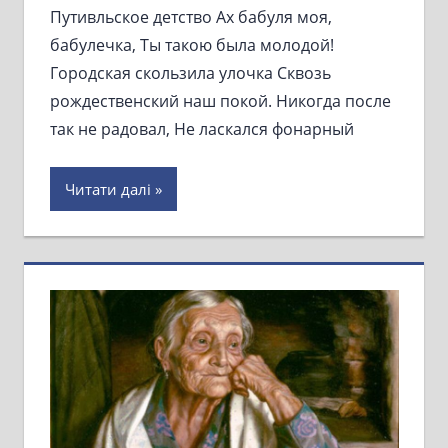
Путивльское детство Ах бабуля моя,
бабулечка, Ты такою была молодой!
Городская скользила улочка Сквозь
рождественский наш покой. Никогда после
так не радовал, Не ласкался фонарный
Читати далі