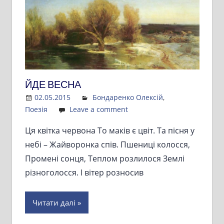
ЙДЕ ВЕСНА
02.05.2015
Admin
Бондаренко Олексій
,
Поезія
Leave a comment
Ця квітка червона То маків є цвіт. Та пісня у
небі – Жайворонка спів. Пшениці колосся,
Промені сонця, Теплом розлилося Землі
різноголосся. І вітер розносив
Читати далі