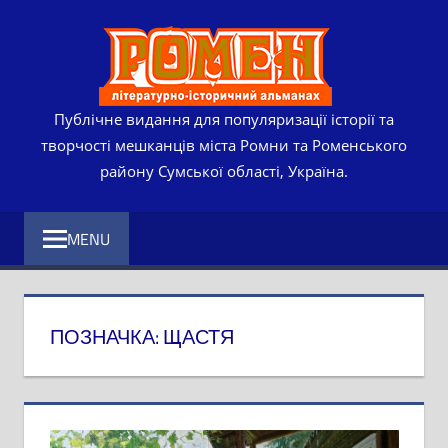
Skip
РОМЕ
to
content
ЛІТЕР
ІСТО
Публічне видання для популяризації історії та
творчості мешканців міста Ромни та Роменського
АЛЬМ
району Сумської області, Україна.
MENU
ПОЗНАЧКА:
ЩАСТЯ