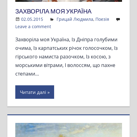
ЗАХВОРІЛА МОЯ УКРАЇНА
02.05.2015
Admin
Грицай Людмила
,
Поезія
Leave a comment
Захворіла моя Україна, Із Дніпра голубими
очима, Із карпатських річок голосочком, Із
гірського намиста разочком, Із косою, з
морськими вітрами, І волоссям, що пахне
степами…
Читати далі