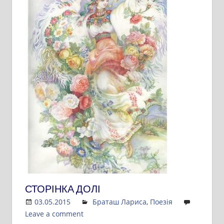
СТОРІНКА ДОЛІ
03.05.2015
Admin
Браташ Лариса
,
Поезія
Leave a comment