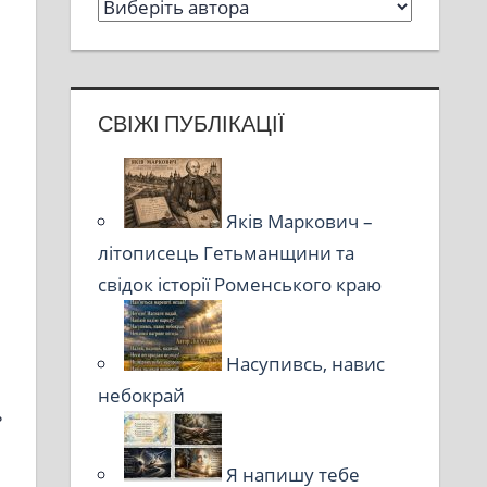
СВІЖІ ПУБЛІКАЦІЇ
Яків Маркович –
літописець Гетьманщини та
свідок історії Роменського краю
Насупивсь, навис
небокрай
ь
Я напишу тебе