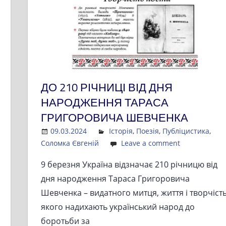
ДО 210 РІЧНИЦІ ВІД ДНЯ
НАРОДЖЕННЯ ТАРАСА
ГРИГОРОВИЧА ШЕВЧЕНКА
09.03.2024
Admin
Історія
,
Поезія
,
Публіцистика
,
Соломка Євгеній
Leave a comment
9 березня Україна відзначає 210 річницю від
дня народження Тараса Григоровича
Шевченка – видатного митця, життя і творчіст
якого надихають український народ до
боротьби за