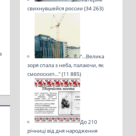
свихнувшейся россии
(34 263)
а
“…Велика
зоря спала з неба, палаючи, як
смолоскип…”
(11 885)
До 210
річниці від дня народження