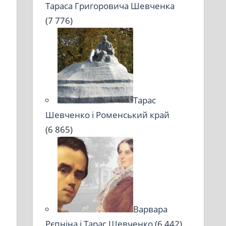
Тараса Григоровича Шевченка
(7 776)
Тарас
Шевченко і Роменський край
(6 865)
Варвара
Рєпніна і Тарас Шевченко
(6 442)