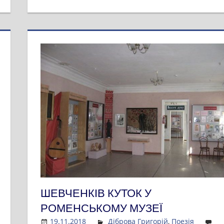
ШЕВЧЕНКІВ КУТОК У
РОМЕНСЬКОМУ МУЗЕЇ
19.11.2018
Admin
Діброва Григорій
,
Поезія