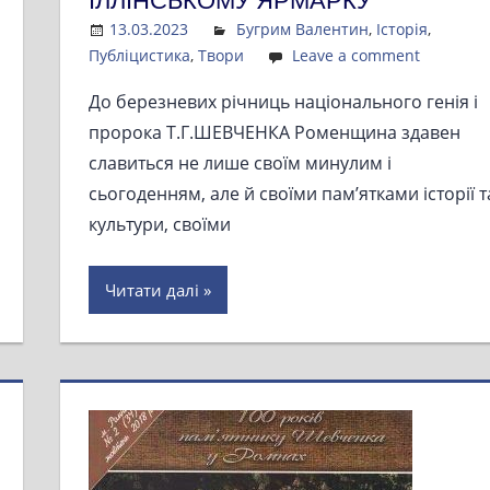
ІЛЛІНСЬКОМУ ЯРМАРКУ
13.03.2023
Admin
Бугрим Валентин
,
Історія
,
Публіцистика
,
Твори
Leave a comment
До березневих річниць національного генія і
пророка Т.Г.ШЕВЧЕНКА Роменщина здавен
славиться не лише своїм минулим і
сьогоденням, але й своїми пам’ятками історії т
культури, своїми
Читати далі