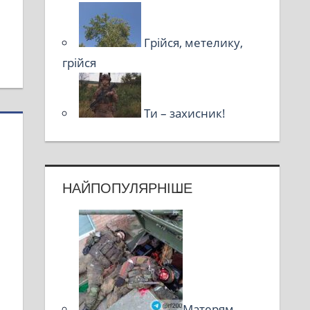
Грійся, метелику,
грійся
Ти – захисник!
НАЙПОПУЛЯРНІШЕ
Матерям