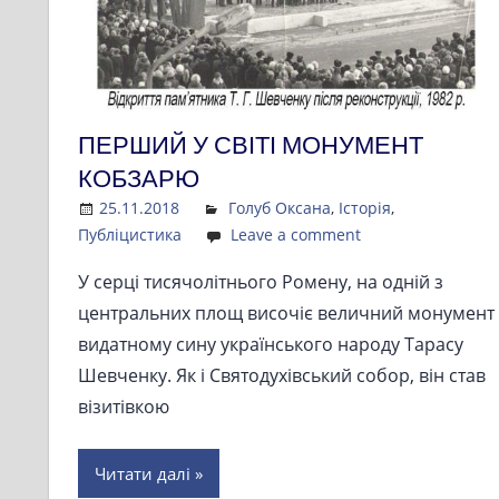
ПЕРШИЙ У СВІТІ МОНУМЕНТ
КОБЗАРЮ
25.11.2018
Admin
Голуб Оксана
,
Історія
,
Публіцистика
Leave a comment
У серці тисячолітнього Ромену, на одній з
центральних площ височіє величний монумент
видатному сину українського народу Тарасу
Шевченку. Як і Святодухівський собор, він став
візитівкою
Читати далі