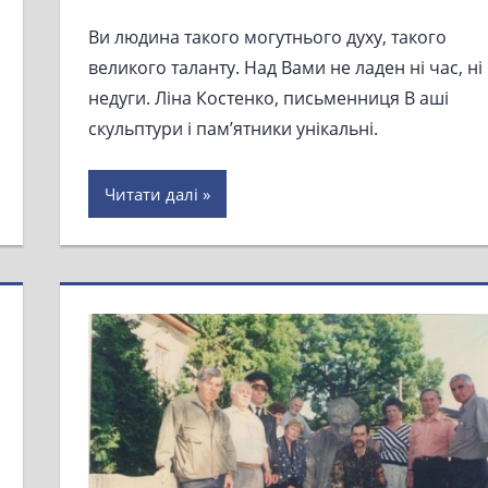
Bи людина такого могутнього духу, такого
великого таланту. Hад Вами не ладен ні час, ні
недуги. Ліна Костенко, письменниця B аші
скульптури і пам’ятники унікальні.
Читати далі