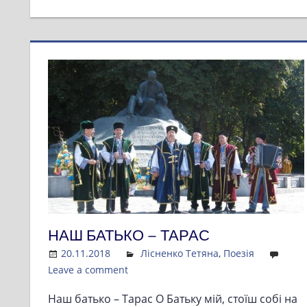
НАШ БАТЬКО – ТАРАС
20.11.2018
Admin
Лісненко Тетяна
,
Поезія
Leave a comment
Наш батько – Тарас О Батьку мій, стоїш собі на