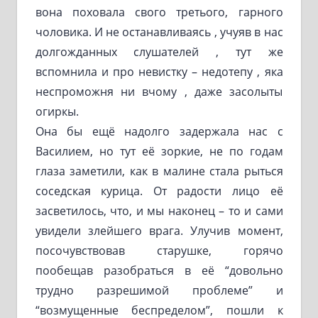
вона поховала свого третього, гарного
чоловика. И не останавливаясь , учуяв в нас
долгожданных слушателей , тут же
вспомнила и про невистку – недотепу , яка
неспроможня ни вчому , даже засолыты
огиркы.
Она бы ещё надолго задержала нас с
Василием, но тут её зоркие, не по годам
глаза заметили, как в малине стала рыться
соседская курица. От радости лицо её
засветилось, что, и мы наконец – то и сами
увидели злейшего врага. Улучив момент,
посочувствовав старушке, горячо
пообещав разобраться в её “довольно
трудно разрешимой проблеме” и
“возмущенные беспределом”, пошли к