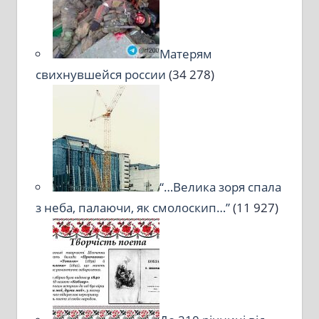
Матерям
свихнувшейся россии
(34 278)
“…Велика зоря спала
з неба, палаючи, як смолоскип…”
(11 927)