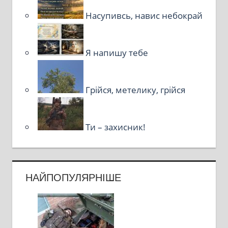
Насупивсь, навис небокрай
Я напишу тебе
Грійся, метелику, грійся
Ти – захисник!
НАЙПОПУЛЯРНІШЕ