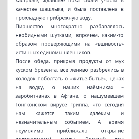
кастрюле, ждавшее пока своей участи в
качестве шашлыка, и была поставлена в
прохладную прибрежную воду.
Пиршество многократно разбавлялось
необидными шутками, впрочем, каким-то
образом проверяющими на «вшивость»
истинных единомышленников.
После обеда, прикрыв продукты от мух
куском брезента, все лениво разбрелись в
холодок поболтать о «житье-бытье», ценах
на водку, о наших наёмниках –
заробитчанах в Афгане, о нашумевшем
Гонгконском вирусе гриппа, что сегодня
нам кажется таким далёким и
незначительным событием. А время
неумолимо приближало открытие