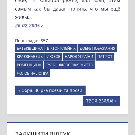
своё, 12 калибра ружьё, дал залп, этим
самым как бы давая понять, что мы ещё
живы…
26.02.2005 г.
Переглядів:
857
БАТЬКІВЩИНА
ВІКТОР КЛЄЙНІХ
ДОБРЕ ПОБАЖАННЯ
КРАЄЗНАВЕЦЬ
ЛЮБОВ
НАРОД УКРАЇНИ
ПАТРІОТ
РОМЕНЩИНА
СУЛА
ФІЛОСОФІЯ ЖИТТЯ
ЧОЛОВІЧА ЛОГІКА
Навігація
Previous
Обрії. Збірка поезій та прози
Post:
записів
Next
ТВОЯ ВЗЯЛА́!
Post:
ЗАЛИШИТИ ВІДГУК