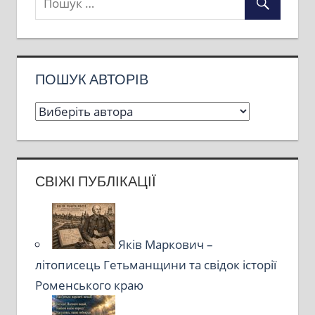
ПОШУК АВТОРІВ
СВІЖІ ПУБЛІКАЦІЇ
Яків Маркович –
літописець Гетьманщини та свідок історії
Роменського краю